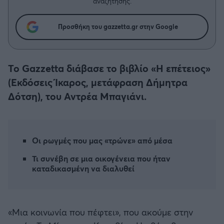
Η μητρότητα στον πάγκο
αναζήτησης.
Δημήτρης Τσορμπατζόγλου
Συνεντεύξεις
Άρης
Μεγάλη μου Αγάπη
Προσθήκη του gazzetta.gr στην Google
Μια Ιστορία από την Πόλη
Λεβαδειακός
Το Gazzetta διάβασε το βιβλίο «Η επέτειος»
ΟΦΗ
(Εκδόσεις Ίκαρος, μετάφραση Δήμητρα
Δότση), του Αντρέα Μπαγιάνι.
Βόλος
Ατρόμητος Αθηνών
Οι ρωγμές που μας «τρώνε» από μέσα
Κηφισιά
Τι συνέβη σε μια οικογένεια που ήταν
καταδικασμένη να διαλυθεί
Αστέρας Τρίπολης
Παναιτωλικός
«Μια κοινωνία που πέφτει», που ακούμε στην