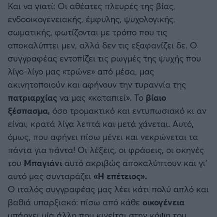
Και να γιατί: Οι αθέατες πλευρές της βίας,
ενδοοικογενειακής, έμφυλης, ψυχολογικής,
σωματικής, φωτίζονται με τρόπο που τις
αποκαλύπτει μεν, αλλά δεν τις εξαφανίζει δε. Ο
συγγραφέας εντοπίζει τις ρωγμές της ψυχής που
λίγο-λίγο μας «τρώνε» από μέσα, μας
ακινητοποιούν και αφήνουν την τυραννία της
πατριαρχίας
να μας «καταπιεί». Το
βίαιο
ξέσπασμα,
όσο τρομακτικό και εντυπωσιακό κι αν
είναι, κρατά λίγα λεπτά και μετά χάνεται. Αυτό,
όμως, που αφήνει πίσω μένει και νεκρώνεται τα
πάντα για πάντα! Οι λέξεις, οι φράσεις, οι σκηνές
του
Μπαγιάνι
αυτό ακριβώς αποκαλύπτουν και γι’
αυτό μας συνταράζει
«Η επέτειος».
Ο ιταλός συγγραφέας μας λέει κάτι πολύ απλό και
βαθιά υπαρξιακό: πίσω από κάθε
οικογένεια
υπάρχει μία άλλη που κινείται στην κόψη του