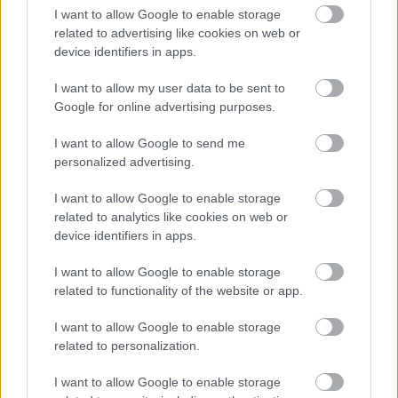
έχει συμβεί σε μια οικογένεια που ήταν
I want to allow Google to enable storage
καταδικασμένη να διαλυθεί. Σαν το πλάνο του
related to advertising like cookies on web or
device identifiers in apps.
Σκορσέζε στο μακελειό του
Ταξιτζή.
Διαβάζουμε
στη
σελίδα 99:
Ο πατέρας μου έκανε σκόνη και
I want to allow my user data to be sent to
θρύψαλα κάθε είδους δεσμό, οικογενειακό ή μη.
Google for online advertising purposes.
Μετέτρεψε τη ζωή της γυναίκας του σε μια έρημο
I want to allow Google to send me
δίχως ζωή στον ορίζοντα. Μόνο που εκείνη ήταν η
personalized advertising.
μοναδική που μπορούσε να κατοικήσει αυτήν την
έρημο, η μοναδική που είχε εκφράσει μια τόσο
I want to allow Google to enable storage
related to analytics like cookies on web or
ολοκληρωτική, τόσο οριστική παραίτηση από τα
device identifiers in apps.
πάντα.
I want to allow Google to enable storage
Αυτό το σπουδαίο βιβλίο ευτύχησε να το αναλάβει
related to functionality of the website or app.
μεταφραστικά η Δήμητρα Δότση
. Πραγματικά,
I want to allow Google to enable storage
κάθε ανάσα, κάθε μικρή σκέψη, κάθε δισταγμός,
related to personalization.
κάθε εικόνα, του
Μπαγιάνι
είναι εδώ και οφείλεται
στη μετάφρασή της.
I want to allow Google to enable storage