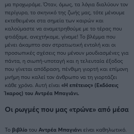
μα προχωράμε. Όταν, όμως, τα λόγια διαλύουν τον
περίγυρο, το σκηνικό της ζωής μας, τότε μένουμε
Άρσεναλ
εκτεθειμένοι στα σημεία των καιρών και
καλούμαστε να αναμετρηθούμε με το τέρας που
Γιουβέντους
φτιάξαμε, ανεχτήκαμε, γίναμε! Το βλέμμα που
μένει άκαμπτο σαν στρατιωτική εντολή και οι
Μίλαν
προσωπικές σχέσεις που μένουν μουδιασμένες για
πάντα, η σιωπή-υποταγή και η τελευταία έξοδος
Ίντερ
που γίνεται απόδραση, πένθιμη γιορτή και επίμονη
μνήμη που καλεί τον άνθρωπο να τη γιορτάζει
Μπάγερν Μονάχου
κάθε χρόνο. Αυτή είναι
«Η επέτειος» (Εκδόσεις
Ίκαρος) του Αντρέα Μπαγιάνι.
Παρί Σεν Ζερμέν
Οι ρωγμές που μας «τρώνε» από μέσα
Το
βιβλίο
του
Αντρέα Μπαγιάνι
είναι καθηλωτικό.