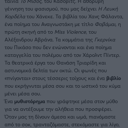
ταινία
Το Μίσος,
του Κασοβίτς. Η αθόρυβη
Καλαμάτα
γέννηση του φασισμού, που μας δείχνει
Η Λευκή
Κορδέλα
του Χάνεκε. Τα βιβλία του Χανς Φάλαντα,
Ηρακλής
ένα ποίημα του Αναγνωστάκη με τίτλο
Φοβάμαι,
η
πρώτη σκηνή από το
Miss Violence
, του
Μπαρτσελόνα
Αλέξανδρου Αβράνα. Τα κομμάτια της
Γκερνίκα
του Πικάσο που δεν ενώνονται και ένα ποίημα
Ρεάλ Μαδρίτης
καταγγελία του πολέμου από τον Χάρολντ Πίντερ.
Τα θεατρικά έργα του Θανάση Τριαρίδη και
Ατλέτικο Μαδρίτης
αστυνομικά δελτία των οκτώ. Οι φωνές που
«πνίγονται» στους τέσσερις τοίχους και ένα
βιβλίο
Μάντσεστερ Γιουνάιτεντ
που εκρήγνυται μέσα σου και το ωστικό του κύμα
μένει μέσα σου.
Μάντσεστερ Σίτι
Ένα
μυθιστόρημα
που γράφτηκε μέσα στον μύθο
για να αντέξουμε την αλήθεια που προσφέρει.
Λίβερπουλ
Όταν μας τη δίνουν άμεσα και ωμά, πιανόμαστε
από το σοκ, τρανταζόμαστε, στεκόμαστε για λίγο,
Τσέλσι