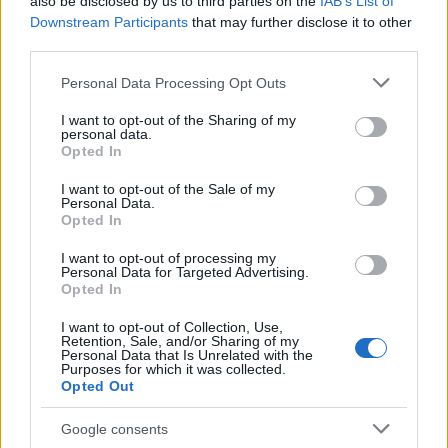
also be disclosed by us to third parties on the
IAB’s List of
Downstream Participants
that may further disclose it to other
third parties.
Please note that this website/app uses one or more Google
Personal Data Processing Opt Outs
services and may gather and store information including but
not limited to your visit or usage behaviour. You may click to
I want to opt-out of the Sharing of my
personal data.
grant or deny consent to Google and its third-party tags to
Opted In
Ο τρόπος που εισχωρεί η ματιά του γιου, αυτού
use your data for below specified purposes in below Google
consent section.
που έχει καταφέρει να βλέπει απ’ έξω και από το
I want to opt-out of the Sale of my
Personal Data.
αθέατο μέσα τα πράγματα, είναι μοναδική. Ο
Opted In
Μπαγιάνι
συλλαμβάνει την πτώση της
I want to opt-out of processing my
οικογένειας
, τις κρυμμένες στιγμές αυταρχισμού
Personal Data for Targeted Advertising.
Opted In
και πόνου που προκαλεί ο πατέρας και το
αφοπλιστικό ξάφνιασμα της άμεσης εκδήλωσης
I want to opt-out of Collection, Use,
Retention, Sale, and/or Sharing of my
της
βίας
. Η ήρεμη αφηγηματική δύναμη
Personal Data that Is Unrelated with the
Purposes for which it was collected.
εκφράζεται πάνω στην αποστασιοποιητική
Opted Out
προσέγγιση του
Μπαγιάνι.
Η γραφή του είναι σαν
ένα πανοραμικό πλάνο που δείχνει καθαρά το τι
Google consents