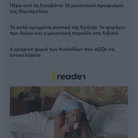
Πέρα από τη Λισαβόνα: 10 μαγευτικοί προορισμοί
της Πορτογαλίας
Το καλά κρυμμένο μυστικό της Κρήτης: Το φαράγγι
των Αγίων και η μαγευτική παραλία στο Λιβυκό
6 γραφικά χωριά των Κυκλάδων που αξίζει να
ανακαλύψετε