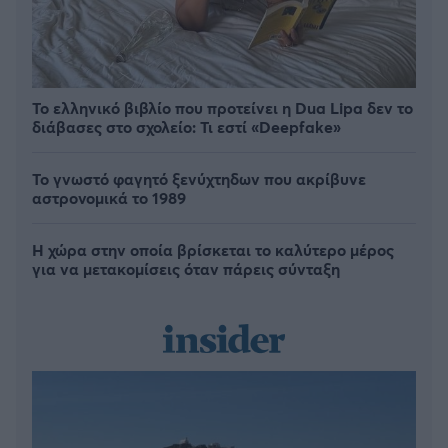
Το ελληνικό βιβλίο που προτείνει η Dua Lipa δεν το
διάβασες στο σχολείο: Τι εστί «Deepfake»
Το γνωστό φαγητό ξενύχτηδων που ακρίβυνε
αστρονομικά το 1989
Η χώρα στην οποία βρίσκεται το καλύτερο μέρος
για να μετακομίσεις όταν πάρεις σύνταξη