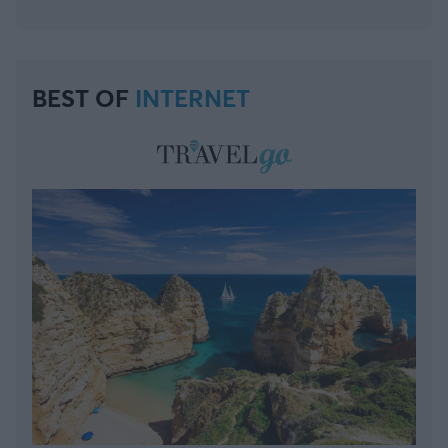
BEST OF
INTERNET