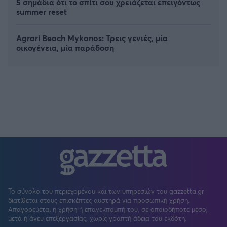
5 σημάδια ότι το σπίτι σου χρειάζεται επειγόντως
summer reset
Agrari Beach Mykonos: Τρεις γενιές, μία
οικογένεια, μία παράδοση
Το σύνολο του περιεχομένου και των υπηρεσιών του gazzetta.gr
διατίθεται στους επισκέπτες αυστηρά για προσωπική χρήση.
Απαγορεύεται η χρήση ή επανεκπομπή του, σε οποιοδήποτε μέσο,
μετά ή άνευ επεξεργασίας, χωρίς γραπτή άδεια του εκδότη.