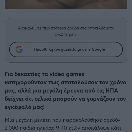
Η μητρότητα στον πάγκο
Δημήτρης Τσορμπατζόγλου
Συνεντεύξεις
Άρης
Μεγάλη μου Αγάπη
Μια Ιστορία από την Πόλη
Λεβαδειακός
Ανακαλύψτε περισσότερα άρθρα στα αποτελέσματα
αναζήτησης.
ΟΦΗ
Προσθήκη του gazzetta.gr στην Google
Βόλος
Ατρόμητος Αθηνών
Για δεκαετίες τα video games
κατηγορούνταν πως σπαταλούσαν τον χρόνο
Κηφισιά
μας, αλλά μια μεγάλη έρευνα από τις ΗΠΑ
δείχνει ότι τελικά μπορούν να γυμνάζουν τον
Αστέρας Τρίπολης
εγκέφαλό μας!
Μια μεγάλη μελέτη που παρακολούθησε σχεδόν
Παναιτωλικός
2.000 παιδιά ηλικίας 9–10 ετών αποκάλυψε κάτι