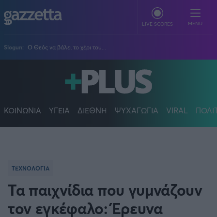
Παράκαμψη προς το κυρίως περιεχόμενο
MENU
LIVE SCORES
Slogun:
Ο Θεός να βάλει το χέρι του...
ΠΟΔΟΣΦΑΙΡΟ
Stoiximan Super League
ΜΠΑΣΚΕΤ
Super League 2
Stoiximan GBL
ΚΟΙΝΩΝΙΑ
ΥΓΕΙΑ
ΔΙΕΘΝΗ
ΨΥΧΑΓΩΓΙΑ
VIRAL
ΠΟΛΙ
ΒΟΛΕΪ
Champions League
EuroLeague
Novibet Volley League
ΑΛΛΑ ΣΠΟΡ
Europa League
Champions League
Volley League Γυναικών
Τένις
PLUS
Conference League
NBA
Pre League
Χάντμπολ
Πολιτική
Κύπελλο Ελλάδας
Εθνική Μπάσκετ
ΤΕΧΝΟΛΟΓΙΑ
BLOGGERS
Κύπελλο Ανδρών
Πόλο
Κοινωνία
Premier League
Elite League
Τα παιχνίδια που γυμνάζουν
Νίκος Αθανασίου
GMOTION
Κύπελλο Γυναικών
Διεθνή
Στίβος
La Liga
Δημήτρης Βέργος
Α1 Γυναικών
τον εγκέφαλο: Έρευνα
GMotion F1
Champions League
Viral
ΠΡΩΤΟΣΕΛΙΔΑ
Γυμναστική
Serie A
Βασίλης Βλαχόπουλος
Κύπελλο Ελλάδος