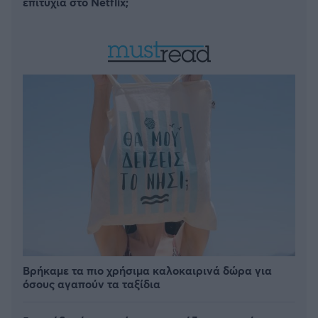
επιτυχία στο Netflix;
Βρήκαμε τα πιο χρήσιμα καλοκαιρινά δώρα για
όσους αγαπούν τα ταξίδια