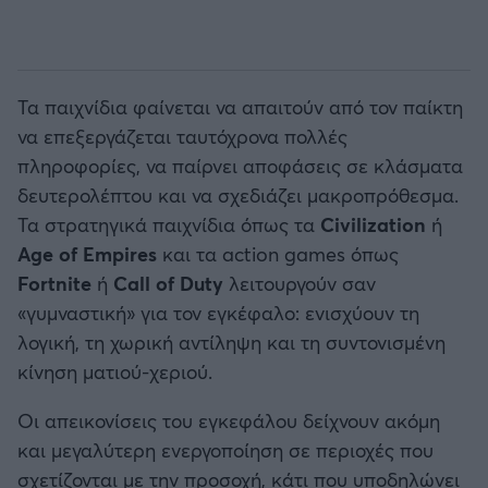
Τα παιχνίδια φαίνεται να απαιτούν από τον παίκτη
να επεξεργάζεται ταυτόχρονα πολλές
πληροφορίες, να παίρνει αποφάσεις σε κλάσματα
δευτερολέπτου και να σχεδιάζει μακροπρόθεσμα.
Τα στρατηγικά παιχνίδια όπως τα
Civilization
ή
Age of Empires
και τα action games όπως
Fortnite
ή
Call of Duty
λειτουργούν σαν
«γυμναστική» για τον εγκέφαλο: ενισχύουν τη
λογική, τη χωρική αντίληψη και τη συντονισμένη
κίνηση ματιού-χεριού.
Οι απεικονίσεις του εγκεφάλου δείχνουν ακόμη
και μεγαλύτερη ενεργοποίηση σε περιοχές που
σχετίζονται με την προσοχή, κάτι που υποδηλώνει