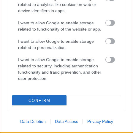
Steensgaard
, που έχει συμμετάσχει στο
related to analytics like cookies on web or
σχεδιασμό των workouts του Red Bull Gym Clash.
device identifiers in apps.
Η ίδια θα βρεθεί στην Αθήνα για τον Εθνικό Τελικό
I want to allow Google to enable storage
και Εθνικό Προκριματικό και θα ζήσει μαζί με τους
related to functionality of the website or app.
αθλητές την εμπειρία του πιο εκρηκτικού fitness
clash.
I want to allow Google to enable storage
related to personalization.
I want to allow Google to enable storage
related to security, including authentication
functionality and fraud prevention, and other
user protection.
CONFIRM
Data Deletion
Data Access
Privacy Policy
Και δεν σταματάμε εκεί: ο παγκόσμιος τελικός