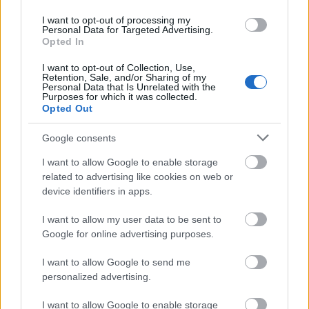
I want to opt-out of processing my
Personal Data for Targeted Advertising.
Opted In
I want to opt-out of Collection, Use,
Retention, Sale, and/or Sharing of my
Personal Data that Is Unrelated with the
Purposes for which it was collected.
Opted Out
H Ελλάδα στο επίκεντρο της
Google consents
παγκόσμιας fitness σκηνής
I want to allow Google to enable storage
related to advertising like cookies on web or
Το
Red Bull Gym Clash
έρχεται στην Ελλάδα
device identifiers in apps.
φέρνοντας μαζί του την ενέργεια, την ένταση και
το παγκόσμιο ενδιαφέρον.
I want to allow my user data to be sent to
Google for online advertising purposes.
Η χώρα μας θα υποδεχτεί και τη δημοφιλή
I want to allow Google to send me
αθλήτρια του HYROX και των αγώνων με εμπόδια
personalized advertising.
(Obstacle Course Racing – OCR),
Ida Mathilde
I want to allow Google to enable storage