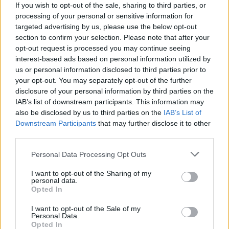
If you wish to opt-out of the sale, sharing to third parties, or
Μετά την εγγραφή, λαμβάνει email
processing of your personal or sensitive information for
επιβεβαίωσης και… η μάχη ξεκινά!
targeted advertising by us, please use the below opt-out
section to confirm your selection. Please note that after your
Οι κορυφαίες ομάδες από τον
Εθνικό
opt-out request is processed you may continue seeing
interest-based ads based on personal information utilized by
Προκριματικό
, που θα διεξαχθεί το Σάββατο
6
us or personal information disclosed to third parties prior to
Σεπτεμβρίου στο Action Fitness Studio
, θα
your opt-out. You may separately opt-out of the further
περάσουν στον
Εθνικό Τελικό
της
Κυριακής 7
disclosure of your personal information by third parties on the
IAB’s list of downstream participants. This information may
Σεπτεμβρίου
, που θα γίνει στο
A2Z The Fitness
also be disclosed by us to third parties on the
IAB’s List of
Lab
. Από εκεί, η καλύτερη ομάδα θα βρεθεί στο
Downstream Participants
that may further disclose it to other
World Final εκπροσωπώντας την Ελλάδα! Η
third parties.
προθεσμία για τη δήλωση συμμετοχής των ομάδων
Please note that this website/app uses one or more Google
Personal Data Processing Opt Outs
είναι η 1η Σεπτεμβρίου.
services and may gather and store information including but
not limited to your visit or usage behaviour. You may click to
I want to opt-out of the Sharing of my
personal data.
grant or deny consent to Google and its third-party tags to
Opted In
use your data for below specified purposes in below Google
consent section.
I want to opt-out of the Sale of my
Personal Data.
Opted In