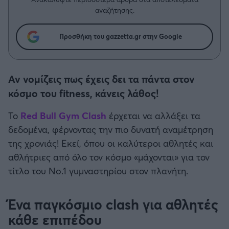
Η μητρότητα στον πάγκο
Δημήτρης Τσορμπατζόγλου
Συνεντεύξεις
αναζήτησης.
Άρης
Μεγάλη μου Αγάπη
Μια Ιστορία από την Πόλη
Προσθήκη του gazzetta.gr στην Google
Λεβαδειακός
ΟΦΗ
Αν νομίζεις πως έχεις δει τα πάντα στον
κόσμο του fitness, κάνεις λάθος!
Βόλος
Το
Red Bull Gym Clash
έρχεται να αλλάξει τα
Ατρόμητος Αθηνών
δεδομένα, φέρνοντας την πιο δυνατή αναμέτρηση
της χρονιάς! Εκεί, όπου οι καλύτεροι αθλητές και
Κηφισιά
αθλήτριες από όλο τον κόσμο «μάχονται» για τον
τίτλο του No.1 γυμναστηρίου στον πλανήτη.
Αστέρας Τρίπολης
Ένα παγκόσμιο clash για αθλητές
Παναιτωλικός
κάθε επιπέδου