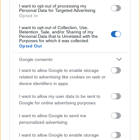
I want to opt-out of processing my
Personal Data for Targeted Advertising.
Opted In
I want to opt-out of Collection, Use,
Retention, Sale, and/or Sharing of my
Το αποτέλεσμα; Ο αγρότης δεν κράτησε ούτε ένα
Personal Data that Is Unrelated with the
Purposes for which it was collected.
δολάριο από τα εκατομμύρια που βρήκε.
Opted Out
Ο διχασμός στα social media
Google consents
I want to allow Google to enable storage
Όταν η ιστορία ξαναβγήκε στη δημοσιότητα, τα
related to advertising like cookies on web or
social media πήραν φωτιά:
device identifiers in apps.
«Αν ήμουν στη θέση του, θα είχα εξαφανιστεί με
I want to allow my user data to be sent to
τα λεφτά», έγραψε ένας χρήστης.
Google for online advertising purposes.
I want to allow Google to send me
personalized advertising.
I want to allow Google to enable storage