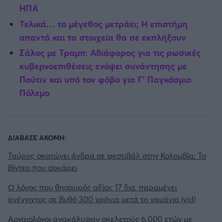
ΗΠΑ
Τελικά… το μέγεθος μετράει; Η επιστήμη
απαντά και τα στοιχεία θα σε εκπλήξουν
Σάλος με Τραμπ: Αδιάφορος για τις ρωσικές
κυβερνοεπιθέσεις ενόψει συνάντησης με
Πούτιν και υπό τον φόβο για Γ' Παγκόσμιο
Πόλεμο
ΔΙΑΒΑΣΕ ΑΚΟΜΗ:
Ταύρος σκοτώνει άνδρα σε φεστιβάλ στην Κολομβία: Το
βίντεο που σοκάρει
Ο λόγος που θησαυρός αξίας 17 δισ. παραμένει
ανέγγιχτος σε βυθό 300 χρόνια μετά το ναυάγιο (vid)
Αρχαιολόγοι ανακάλυψαν σκελετούς 6.000 ετών με