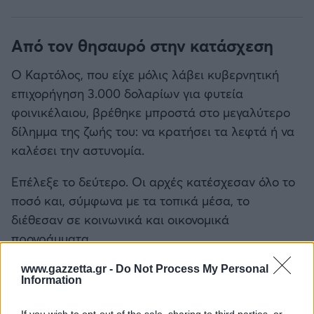
Από τον θησαυρό στην κατάσχεση
Ο Καρτόλος, που είχε μόλις λάβει κυβερνητική
επιχορήγηση 3.000 δολαρίων για φυτεία
φοινικέλαιου, βρέθηκε μπροστά στο μεγαλύτερο
δίλημμα της ζωής του: να κρατήσει τα λεφτά ή να
καλέσει την αστυνομία.
Επέλεξε το δεύτερο. Οι αρχές κατέσχεσαν όλο το
ποσό και, σύμφωνα με τα τοπικά μέσα, το
διέθεσαν σε κοινωνικά και οικονομικά
προγράμματα.
www.gazzetta.gr -
Do Not Process My Personal
Information