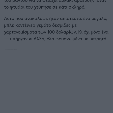
Καλαμάτα
το φτυάρι του χτύπησε σε κάτι σκληρό.
Ηρακλής
Αυτό που ανακάλυψε ήταν απίστευτο: ένα μεγάλο,
μπλε κοντέινερ γεμάτο δεσμίδες με
Μπαρτσελόνα
χαρτονομίσματα των 100 δολαρίων. Κι όχι μόνο ένα
— υπήρχαν κι άλλα, όλα φουσκωμένα με μετρητά.
Ρεάλ Μαδρίτης
Ατλέτικο Μαδρίτης
Μάντσεστερ Γιουνάιτεντ
Μάντσεστερ Σίτι
Λίβερπουλ
Τσέλσι