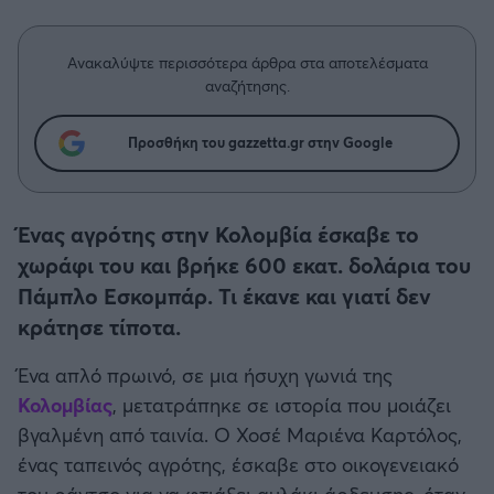
Η μητρότητα στον πάγκο
Δημήτρης Τσορμπατζόγλου
Συνεντεύξεις
Άρης
Μεγάλη μου Αγάπη
Ανακαλύψτε περισσότερα άρθρα στα αποτελέσματα
Μια Ιστορία από την Πόλη
αναζήτησης.
Λεβαδειακός
Προσθήκη του gazzetta.gr στην Google
ΟΦΗ
Βόλος
Ένας αγρότης στην Κολομβία έσκαβε το
χωράφι του και βρήκε 600 εκατ. δολάρια του
Ατρόμητος Αθηνών
Πάμπλο Εσκομπάρ. Τι έκανε και γιατί δεν
κράτησε τίποτα.
Κηφισιά
Ένα απλό πρωινό, σε μια ήσυχη γωνιά της
Αστέρας Τρίπολης
Κολομβίας
, μετατράπηκε σε ιστορία που μοιάζει
βγαλμένη από ταινία. Ο Χοσέ Μαριένα Καρτόλος,
Παναιτωλικός
ένας ταπεινός αγρότης, έσκαβε στο οικογενειακό
του ράντσο για να φτιάξει αυλάκι άρδευσης, όταν