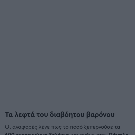
Άρσεναλ
Γιουβέντους
Μίλαν
Ίντερ
Μπάγερν Μονάχου
Παρί Σεν Ζερμέν
Τα λεφτά του διαβόητου βαρόνου
Οι αναφορές λένε πως το ποσό ξεπερνούσε τα
600 εκατομμύρια δολάρια
και ανήκε στον
Πάμπλο