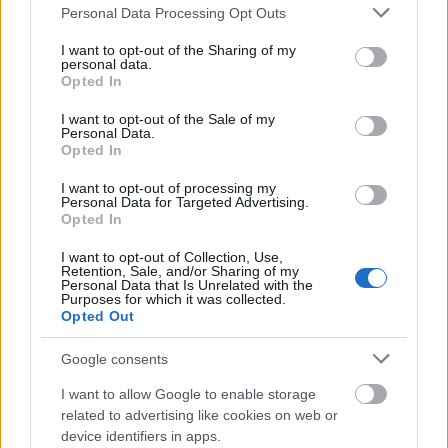
Οι ειδικοί προειδοποιούν ότι τέτοιες τοποθετήσεις,
Please note that this website/app uses one or more Google
Personal Data Processing Opt Outs
ειδικά σε αυτή την κρίσιμη φάση, όχι μόνο δεν
services and may gather and store information including but
not limited to your visit or usage behaviour. You may click to
I want to opt-out of the Sharing of my
αποκλιμακώνουν, αλλά αντίθετα ρίχνουν λάδι στη
personal data.
grant or deny consent to Google and its third-party tags to
φωτιά μιας παγκόσμιας έντασης που πλησιάζει
Opted In
use your data for below specified purposes in below Google
επικίνδυνα τα όρια στρατιωτικής σύγκρουσης.
consent section.
I want to opt-out of the Sale of my
Personal Data.
Opted In
I want to opt-out of processing my
Personal Data for Targeted Advertising.
Opted In
I want to opt-out of Collection, Use,
Retention, Sale, and/or Sharing of my
Personal Data that Is Unrelated with the
Purposes for which it was collected.
Opted Out
Google consents
I want to allow Google to enable storage
related to advertising like cookies on web or
device identifiers in apps.