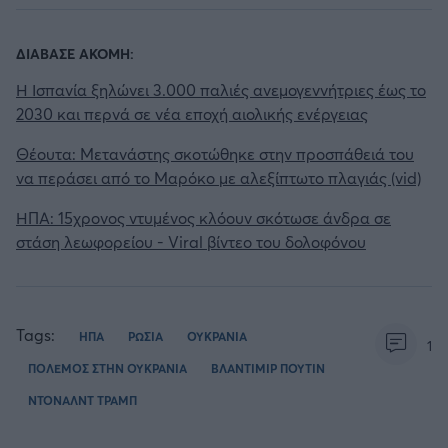
ΔΙΑΒΑΣΕ ΑΚΟΜΗ:
Η Ισπανία ξηλώνει 3.000 παλιές ανεμογεννήτριες έως το
2030 και περνά σε νέα εποχή αιολικής ενέργειας
Θέουτα: Μετανάστης σκοτώθηκε στην προσπάθειά του
να περάσει από το Μαρόκο με αλεξίπτωτο πλαγιάς (vid)
ΗΠΑ: 15χρονος ντυμένος κλόουν σκότωσε άνδρα σε
στάση λεωφορείου - Viral βίντεο του δολοφόνου
Tags:
ΗΠΑ
ΡΩΣΙΑ
ΟΥΚΡΑΝΙΑ
1
ΠΟΛΕΜΟΣ ΣΤΗΝ ΟΥΚΡΑΝΙΑ
ΒΛΑΝΤΙΜΙΡ ΠΟΥΤΙΝ
ΝΤΟΝΑΛΝΤ ΤΡΑΜΠ