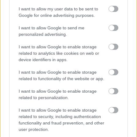
I want to allow my user data to be sent to
Google for online advertising purposes.
I want to allow Google to send me
personalized advertising.
I want to allow Google to enable storage
related to analytics like cookies on web or
device identifiers in apps.
I want to allow Google to enable storage
related to functionality of the website or app.
I want to allow Google to enable storage
related to personalization.
Καθώς η ημέρα της συνάντησης Τραμπ-
Πούτιν
πλησιάζει, τα βλέμματα της διεθνούς κοινότητας
I want to allow Google to enable storage
είναι στραμμένα στην Αλάσκα. Πολλοί
related to security, including authentication
functionality and fraud prevention, and other
αναρωτιούνται αν τελικά ο Αμερικανός πρόεδρος
user protection.
σκοπεύει να θέσει τα θέματα αυτά στο τραπέζι ή