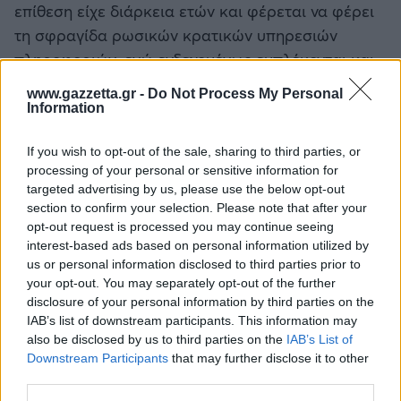
επίθεση είχε διάρκεια ετών και φέρεται να φέρει
τη σφραγίδα ρωσικών κρατικών υπηρεσιών
πληροφοριών, ενώ ενδεχομένως εμπλέκονται και
δίκτυα από τρίτες χώρες.
www.gazzetta.gr -
Do Not Process My Personal
Information
Η ήδη τεταμένη κατάσταση επιδεινώθηκε
περαιτέρω όταν ο
Τραμπ
αποκάλυψε ότι
If you wish to opt-out of the sale, sharing to third parties, or
αμερικανικά πυρηνικά υποβρύχια έχουν
processing of your personal or sensitive information for
targeted advertising by us, please use the below opt-out
μετακινηθεί σε «στρατηγικά σημεία», αφήνοντας
section to confirm your selection. Please note that after your
να εννοηθεί ότι η Ουάσινγκτον είναι έτοιμη για
opt-out request is processed you may continue seeing
κάθε ενδεχόμενο. Η ρητορική αυτή προκάλεσε
interest-based ads based on personal information utilized by
us or personal information disclosed to third parties prior to
αντίδραση και στη ρωσική πλευρά, με τον Ντμίτρι
your opt-out. You may separately opt-out of the further
Μεντβέντεφ να κάνει λόγο για «τελεσίγραφα που
disclosure of your personal information by third parties on the
ισοδυναμούν με απειλές πολέμου».
IAB’s list of downstream participants. This information may
also be disclosed by us to third parties on the
IAB’s List of
Downstream Participants
that may further disclose it to other
Τι λένε οι αναλυτές
third parties.