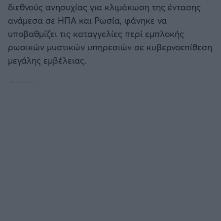
διεθνούς ανησυχίας για κλιμάκωση της έντασης
ανάμεσα σε ΗΠΑ και Ρωσία, φάνηκε να
Άρσεναλ
υποβαθμίζει τις καταγγελίες περί εμπλοκής
ρωσικών μυστικών υπηρεσιών σε κυβερνοεπίθεση
Γιουβέντους
μεγάλης εμβέλειας.
Μίλαν
Ίντερ
Μπάγερν Μονάχου
Παρί Σεν Ζερμέν