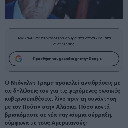
Η μητρότητα στον πάγκο
Δημήτρης Τσορμπατζόγλου
Συνεντεύξεις
Άρης
Μεγάλη μου Αγάπη
Μια Ιστορία από την Πόλη
Λεβαδειακός
Ανακαλύψτε περισσότερα άρθρα στα αποτελέσματα
ΟΦΗ
αναζήτησης.
Βόλος
Προσθήκη του gazzetta.gr στην Google
Ατρόμητος Αθηνών
Ο Ντόναλντ Τραμπ προκαλεί αντιδράσεις με
Κηφισιά
τις δηλώσεις του για τις φερόμενες ρωσικές
κυβερνοεπιθέσεις, λίγο πριν τη συνάντηση
Αστέρας Τρίπολης
με τον Πούτιν στην Αλάσκα. Πόσο κοντά
βρισκόμαστε σε νέα παγκόσμια σύρραξη,
Παναιτωλικός
σύμφωνα με τους Αμερικανούς;