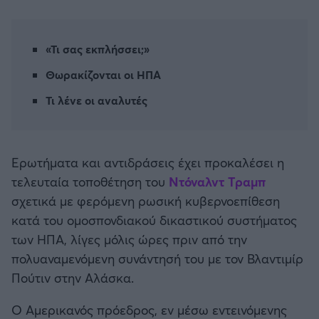
Καλαμάτα
Ηρακλής
«Τι σας εκπλήσσει;»
Θωρακίζονται οι ΗΠΑ
Μπαρτσελόνα
Τι λένε οι αναλυτές
Ρεάλ Μαδρίτης
Ερωτήματα και αντιδράσεις έχει προκαλέσει η
Ατλέτικο Μαδρίτης
τελευταία τοποθέτηση του
Ντόναλντ Τραμπ
σχετικά με φερόμενη ρωσική κυβερνοεπίθεση
Μάντσεστερ Γιουνάιτεντ
κατά του ομοσπονδιακού δικαστικού συστήματος
των ΗΠΑ, λίγες μόλις ώρες πριν από την
Μάντσεστερ Σίτι
πολυαναμενόμενη συνάντησή του με τον Βλαντιμίρ
Πούτιν στην Αλάσκα.
Λίβερπουλ
Ο Αμερικανός πρόεδρος, εν μέσω εντεινόμενης
Τσέλσι