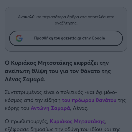
Η μητρότητα στον πάγκο
Δημήτρης Τσορμπατζόγλου
Συνεντεύξεις
Άρης
Μεγάλη μου Αγάπη
Ανακαλύψτε περισσότερα άρθρα στα αποτελέσματα
Μια Ιστορία από την Πόλη
αναζήτησης.
Λεβαδειακός
Προσθήκη του gazzetta.gr στην Google
ΟΦΗ
Βόλος
Ο Κυριάκος Μητσοτάκης εκφράζει την
ανείπωτη θλίψη του για τον θάνατο της
Ατρόμητος Αθηνών
Λένας Σαμαρά.
Κηφισιά
Συντετριμμένος είναι ο πολιτικός -και όχι μόνο-
κόσμος από την είδηση
του πρόωρου θανάτου
της
Αστέρας Τρίπολης
κόρης του
Αντώνη Σαμαρά
, Λένας.
Παναιτωλικός
Ο πρωθυπουργός,
Κυριάκος Μητσοτάκης
,
εξέφρασε δημοσίως την οδύνη του ιδίου και της