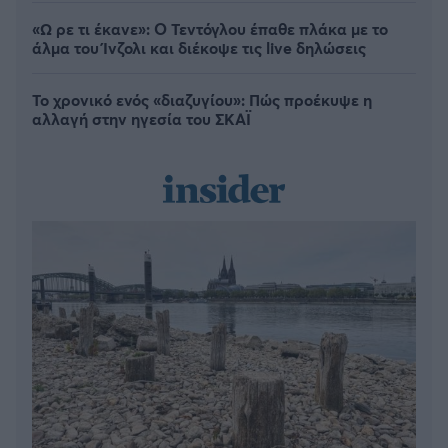
«Ω ρε τι έκανε»: Ο Τεντόγλου έπαθε πλάκα με το
άλμα του Ίνζολι και διέκοψε τις live δηλώσεις
Το χρονικό ενός «διαζυγίου»: Πώς προέκυψε η
αλλαγή στην ηγεσία του ΣΚΑΪ