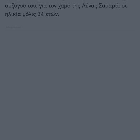
Καλαμάτα
συζύγου του, για τον χαμό της Λένας Σαμαρά, σε
ηλικία μόλις 34 ετών.
Ηρακλής
Μπαρτσελόνα
Ρεάλ Μαδρίτης
Ατλέτικο Μαδρίτης
Μάντσεστερ Γιουνάιτεντ
Μάντσεστερ Σίτι
Λίβερπουλ
Τσέλσι