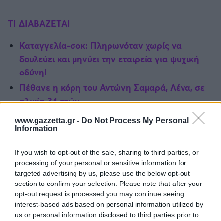
ΤΙ ΔΙΑΒΑΖΕΤΑΙ
Καταγγελία-σοκ: Πληρωνόταν χωρίς να
δουλεύει και μηνύει την εταιρεία για ψυχική
οδύνη!
Πέθανε η κόρη του Αντώνη Σαμαρά, Λένα, σε
ηλικία 34 ετών
Η καρδιά της εξερράγη, αλλά επέζησε: Η
www.gazzetta.gr -
Do Not Process My Personal
συγκλονιστική εξομολόγηση μιας νοσοκόμας
Information
If you wish to opt-out of the sale, sharing to third parties, or
processing of your personal or sensitive information for
targeted advertising by us, please use the below opt-out
ΔΙΑΒΑΣΕ ΑΚΟΜΗ:
section to confirm your selection. Please note that after your
Γεωργιάδης για μάρμαρα Παρθενώνα: «Αν ο Τραμπ
opt-out request is processed you may continue seeing
βοηθήσει να επιστραφούν, θα τον θυμούνται για χιλιάδες
interest-based ads based on personal information utilized by
us or personal information disclosed to third parties prior to
χρόνια»