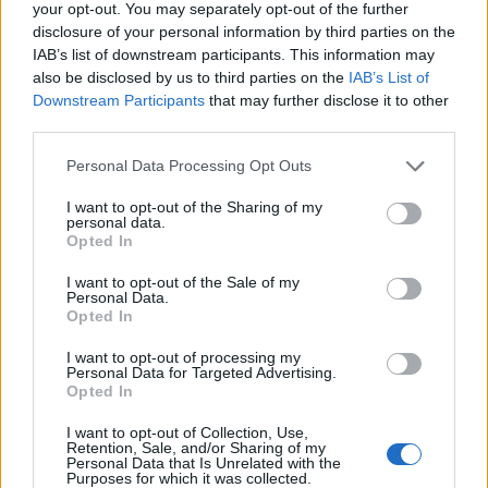
your opt-out. You may separately opt-out of the further
«Προσέξτε, σας γράφω»: Ξαναχτύπησε ο Άδωνις
disclosure of your personal information by third parties on the
IAB’s list of downstream participants. This information may
Γεωργιάδης με τα Meta γυαλιά του
also be disclosed by us to third parties on the
IAB’s List of
Το συγκινητικό αντίο του Γιάνη Βαρουφάκη στον Ανδρέα
Downstream Participants
that may further disclose it to other
third parties.
Μπρακούλια - «Συντριβή»
Please note that this website/app uses one or more Google
Personal Data Processing Opt Outs
services and may gather and store information including but
not limited to your visit or usage behaviour. You may click to
I want to opt-out of the Sharing of my
personal data.
Tags:
grant or deny consent to Google and its third-party tags to
ΑΝΤΩΝΗΣ ΣΑΜΑΡΑΣ
ΚΥΡΙΑΚΟΣ ΜΗΤΣΟΤΑΚΗΣ
Opted In
use your data for below specified purposes in below Google
consent section.
I want to opt-out of the Sale of my
Personal Data.
Opted In
I want to opt-out of processing my
Personal Data for Targeted Advertising.
Για να προσθέσεις το σχόλιο
Opted In
σου πρέπει να συνδεθείς
I want to opt-out of Collection, Use,
στο my gazzetta!
Retention, Sale, and/or Sharing of my
Personal Data that Is Unrelated with the
Purposes for which it was collected.