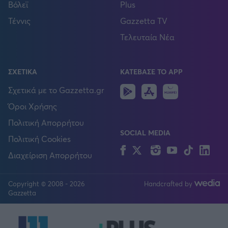
Βόλεϊ
Plus
Τέννις
Gazzetta TV
Τελευταία Νέα
ΣΧΕΤΙΚΑ
ΚΑΤΕΒΑΣΕ ΤΟ APP
Android
IOS
Huawei
Σχετικά με το Gazzetta.gr
Όροι Χρήσης
Πολιτική Απορρήτου
SOCIAL MEDIA
Πολιτική Cookies
Facebook
Twitter
Instagram
YouTube
TikTok
Lin
Διαχείριση Απορρήτου
Copyright © 2008 - 2026
Handcrafted by
FOLLOW US
Gazzetta