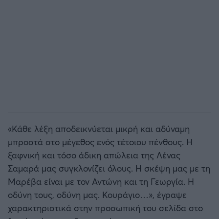
Άρσεναλ
Γιουβέντους
Μίλαν
Ίντερ
«Κάθε λέξη αποδεικνύεται μικρή και αδύναμη
Μπάγερν Μονάχου
μπροστά στο μέγεθος ενός τέτοιου πένθους. Η
ξαφνική και τόσο άδικη απώλεια της Λένας
Παρί Σεν Ζερμέν
Σαμαρά μας συγκλονίζει όλους. Η σκέψη μας με τη
Μαρέβα είναι με τον Αντώνη και τη Γεωργία. Η
οδύνη τους, οδύνη μας. Κουράγιο…», έγραψε
χαρακτηριστικά στην προσωπική του σελίδα στο