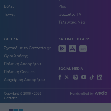
Βόλεϊ
Plus
Τέννις
Gazzetta TV
Τελευταία Νέα
ΣΧΕΤΙΚΑ
ΚΑΤΕΒΑΣΕ ΤΟ APP
Android
IOS
Huawei
Σχετικά με το Gazzetta.gr
Όροι Χρήσης
Πολιτική Απορρήτου
SOCIAL MEDIA
Πολιτική Cookies
Facebook
Twitter
Instagram
YouTube
TikTok
Lin
Διαχείριση Απορρήτου
Copyright © 2008 - 2026
Handcrafted by
FOLLOW US
Gazzetta