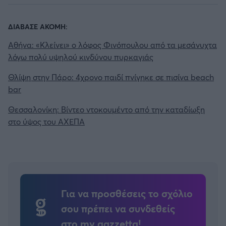
Καλαμάτα
ΔΙΑΒΑΣΕ ΑΚΟΜΗ:
Ηρακλής
Αθήνα: «Κλείνει» ο λόφος Φινόπουλου από τα μεσάνυχτα
λόγω πολύ υψηλού κινδύνου πυρκαγιάς
Μπαρτσελόνα
Θλίψη στην Πάρο: 4χρονο παιδί πνίγηκε σε πισίνα beach
Ρεάλ Μαδρίτης
bar
Θεσσαλονίκη: Βίντεο ντοκουμέντο από την καταδίωξη
Ατλέτικο Μαδρίτης
στο ύψος του ΑΧΕΠΑ
Μάντσεστερ Γιουνάιτεντ
Μάντσεστερ Σίτι
Για να προσθέσεις το σχόλιο
Λίβερπουλ
σου πρέπει να συνδεθείς
στο my gazzetta!
Τσέλσι