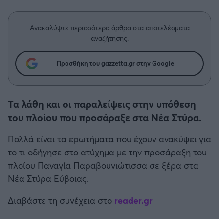
Η μητρότητα στον πάγκο
Δημήτρης Τσορμπατζόγλου
Συνεντεύξεις
Άρης
Μεγάλη μου Αγάπη
Ανακαλύψτε περισσότερα άρθρα στα αποτελέσματα
Μια Ιστορία από την Πόλη
αναζήτησης.
Λεβαδειακός
Προσθήκη του gazzetta.gr στην Google
ΟΦΗ
Βόλος
Τα λάθη και οι παραλείψεις στην υπόθεση
του πλοίου που προσάραξε στα Νέα Στύρα.
Ατρόμητος Αθηνών
Πολλά είναι τα ερωτήματα που έχουν ανακύψει για
Κηφισιά
το τι οδήγησε στο ατύχημα με την προσάραξη του
πλοίου Παναγία Παραβουνιώτισσα σε ξέρα στα
Αστέρας Τρίπολης
Νέα Στύρα Εύβοιας.
Παναιτωλικός
Διαβάστε τη συνέχεια στο
reader.gr