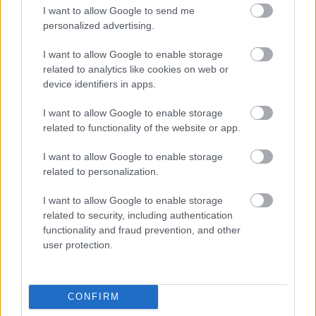
διάβασες στο σχολείο: Τι εστί «Deepfake»
I want to allow Google to send me
personalized advertising.
Το γνωστό φαγητό ξενύχτηδων που ακρίβυνε
I want to allow Google to enable storage
αστρονομικά το 1989
related to analytics like cookies on web or
device identifiers in apps.
Η χώρα στην οποία βρίσκεται το καλύτερο μέρος
για να μετακομίσεις όταν πάρεις σύνταξη
I want to allow Google to enable storage
related to functionality of the website or app.
I want to allow Google to enable storage
related to personalization.
I want to allow Google to enable storage
related to security, including authentication
functionality and fraud prevention, and other
user protection.
CONFIRM