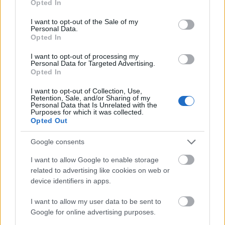
Opted In
use your data for below specified purposes in below Google
consent section.
6 γραφικά χωριά των Κυκλάδων που αξίζει να
I want to opt-out of the Sale of my
Personal Data.
ανακαλύψετε
Opted In
I want to opt-out of processing my
Personal Data for Targeted Advertising.
Opted In
I want to opt-out of Collection, Use,
Retention, Sale, and/or Sharing of my
Personal Data that Is Unrelated with the
Purposes for which it was collected.
Opted Out
Google consents
I want to allow Google to enable storage
related to advertising like cookies on web or
device identifiers in apps.
I want to allow my user data to be sent to
Google for online advertising purposes.
Το ελληνικό βιβλίο που προτείνει η Dua Lipa δεν το