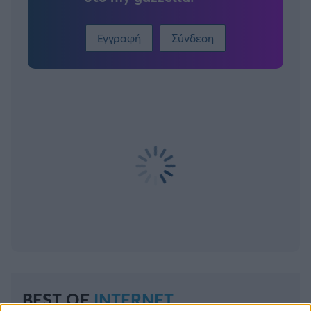
Άρσεναλ
Εγγραφή
Σύνδεση
Γιουβέντους
Μίλαν
Ίντερ
Μπάγερν Μονάχου
Παρί Σεν Ζερμέν
BEST OF
INTERNET