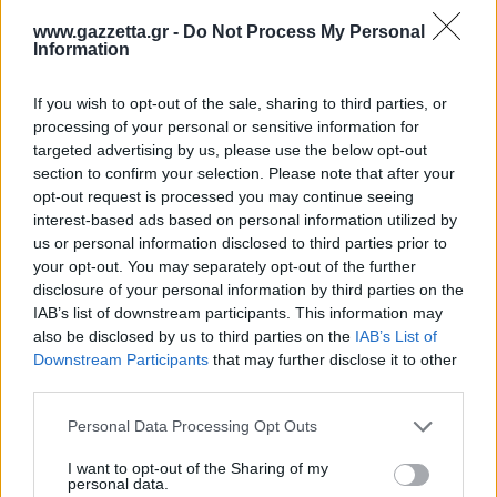
www.gazzetta.gr -
Do Not Process My Personal
Information
If you wish to opt-out of the sale, sharing to third parties, or
processing of your personal or sensitive information for
targeted advertising by us, please use the below opt-out
section to confirm your selection. Please note that after your
opt-out request is processed you may continue seeing
interest-based ads based on personal information utilized by
us or personal information disclosed to third parties prior to
your opt-out. You may separately opt-out of the further
disclosure of your personal information by third parties on the
IAB’s list of downstream participants. This information may
also be disclosed by us to third parties on the
IAB’s List of
Downstream Participants
that may further disclose it to other
third parties.
Πέρα από τη Λισαβόνα: 10 μαγευτικοί προορισμοί
της Πορτογαλίας
Please note that this website/app uses one or more Google
Personal Data Processing Opt Outs
services and may gather and store information including but
Το καλά κρυμμένο μυστικό της Κρήτης: Το φαράγγι
not limited to your visit or usage behaviour. You may click to
I want to opt-out of the Sharing of my
personal data.
των Αγίων και η μαγευτική παραλία στο Λιβυκό
grant or deny consent to Google and its third-party tags to