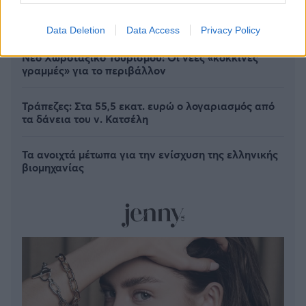
Data Deletion
Data Access
Privacy Policy
Νέο Χωροταξικό Τουρισμού: Οι νέες «κόκκινες
γραμμές» για το περιβάλλον
Τράπεζες: Στα 55,5 εκατ. ευρώ ο λογαριασμός από
τα δάνεια του ν. Κατσέλη
Τα ανοιχτά μέτωπα για την ενίσχυση της ελληνικής
βιομηχανίας