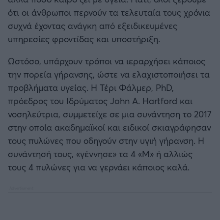
Καλαμάτα
ότι οι άνθρωποι περνούν τα τελευταία τους χρόνια
συχνά έχοντας ανάγκη από εξειδικευμένες
Ηρακλής
υπηρεσίες φροντίδας και υποστήριξη.
Μπαρτσελόνα
Ωστόσο, υπάρχουν τρόποι να ιεραρχήσει κάποιος
την πορεία γήρανσης, ώστε να ελαχιστοποιήσει τα
Ρεάλ Μαδρίτης
προβλήματα υγείας. Η Τέρι Φάλμερ, PhD,
πρόεδρος του Ιδρύματος John A. Hartford και
Ατλέτικο Μαδρίτης
νοσηλεύτρια, συμμετείχε σε μια συνάντηση το 2017
στην οποία ακαδημαϊκοί και ειδικοί σκιαγράφησαν
Μάντσεστερ Γιουνάιτεντ
τους πυλώνες που οδηγούν στην υγιή γήρανση. Η
συνάντησή τους, «γέννησε» τα 4 «Μ» ή αλλιώς
Μάντσεστερ Σίτι
τους 4 πυλώνες για να γερνάει κάποιος καλά.
Λίβερπουλ
Τσέλσι