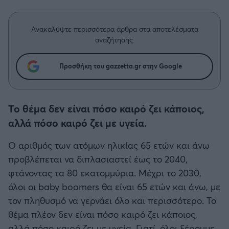
Η μητρότητα στον πάγκο
Δημήτρης Τσορμπατζόγλου
Συνεντεύξεις
Άρης
Μεγάλη μου Αγάπη
Ανακαλύψτε περισσότερα άρθρα στα αποτελέσματα
Μια Ιστορία από την Πόλη
αναζήτησης.
Λεβαδειακός
Προσθήκη του gazzetta.gr στην Google
ΟΦΗ
Βόλος
Το θέμα δεν είναι πόσο καιρό ζει κάποιος,
αλλά πόσο καιρό ζει με υγεία.
Ατρόμητος Αθηνών
O αριθμός των ατόμων ηλικίας 65 ετών και άνω
Κηφισιά
προβλέπεται να διπλασιαστεί έως το 2040,
φτάνοντας τα 80 εκατομμύρια. Μέχρι το 2030,
Αστέρας Τρίπολης
όλοι οι baby boomers θα είναι 65 ετών και άνω, με
τον πληθυσμό να γερνάει όλο και περισσότερο. Το
Παναιτωλικός
θέμα πλέον δεν είναι πόσο καιρό ζει κάποιος,
αλλά πόσο καιρό ζει με υγεία. Γιατί, όλοι ξέρουμε