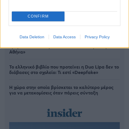
CONFIRM
Data Deletion
Data Access
Privacy Policy
Άννα Βίσση: Απόλαυσε Τσιτσάνη από μπάντα
δρόμου στο Φισκάρδο - «Κάτι θα κάνουμε στην
Αθήνα»
Το ελληνικό βιβλίο που προτείνει η Dua Lipa δεν το
διάβασες στο σχολείο: Τι εστί «Deepfake»
Η χώρα στην οποία βρίσκεται το καλύτερο μέρος
για να μετακομίσεις όταν πάρεις σύνταξη