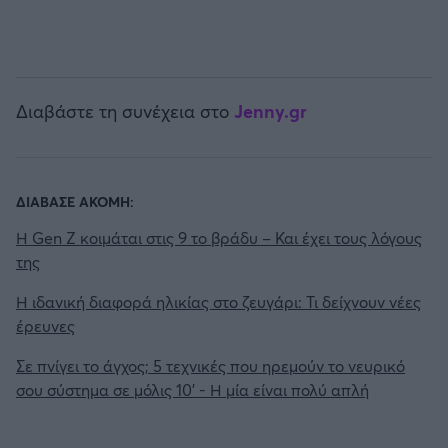
Διαβάστε τη συνέχεια στο
Jenny.gr
ΔΙΑΒΑΣΕ ΑΚΟΜΗ:
Η Gen Z κοιμάται στις 9 το βράδυ – Και έχει τους λόγους
της
Η ιδανική διαφορά ηλικίας στο ζευγάρι: Τι δείχνουν νέες
έρευνες
Σε πνίγει το άγχος; 5 τεχνικές που ηρεμούν το νευρικό
σου σύστημα σε μόλις 10' - Η μία είναι πολύ απλή