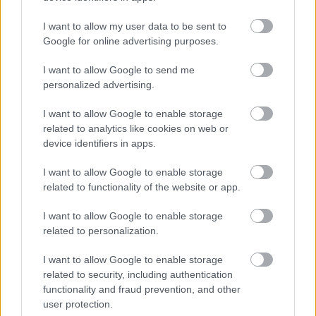
I want to allow my user data to be sent to
Πέρα από τη Λισαβόνα: 10 μαγευτικοί προορισμοί
Google for online advertising purposes.
της Πορτογαλίας
I want to allow Google to send me
Το καλά κρυμμένο μυστικό της Κρήτης: Το φαράγγι
personalized advertising.
των Αγίων και η μαγευτική παραλία στο Λιβυκό
I want to allow Google to enable storage
related to analytics like cookies on web or
6 γραφικά χωριά των Κυκλάδων που αξίζει να
device identifiers in apps.
ανακαλύψετε
I want to allow Google to enable storage
related to functionality of the website or app.
I want to allow Google to enable storage
related to personalization.
I want to allow Google to enable storage
related to security, including authentication
functionality and fraud prevention, and other
user protection.