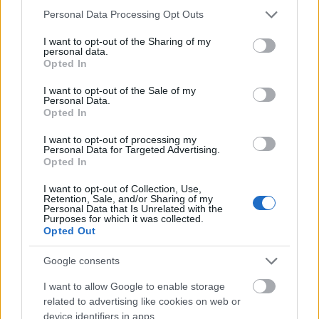
Please note that this website/app uses one or more Google
Personal Data Processing Opt Outs
services and may gather and store information including but
not limited to your visit or usage behaviour. You may click to
I want to opt-out of the Sharing of my
personal data.
grant or deny consent to Google and its third-party tags to
Opted In
use your data for below specified purposes in below Google
consent section.
BEST OF
INTERNET
I want to opt-out of the Sale of my
Personal Data.
Opted In
I want to opt-out of processing my
Personal Data for Targeted Advertising.
Opted In
I want to opt-out of Collection, Use,
Retention, Sale, and/or Sharing of my
Personal Data that Is Unrelated with the
Purposes for which it was collected.
Opted Out
Google consents
I want to allow Google to enable storage
related to advertising like cookies on web or
device identifiers in apps.