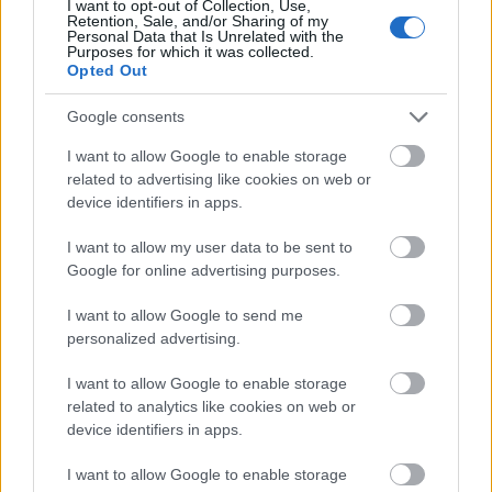
Παλαιοκαστρίτσα
αποτυπώνει τοπία όπου άγριοι
I want to opt-out of Collection, Use,
Retention, Sale, and/or Sharing of my
και μεγάλοι βράχοι
κοσμούν
τη καταπράσινη
Personal Data that Is Unrelated with the
Purposes for which it was collected.
βλάστηση που περικλείουν τους κολπίσκους με τα
Opted Out
καταγάλανα νερά.
Google consents
I want to allow Google to enable storage
related to advertising like cookies on web or
device identifiers in apps.
I want to allow my user data to be sent to
Google for online advertising purposes.
I want to allow Google to send me
personalized advertising.
I want to allow Google to enable storage
related to analytics like cookies on web or
device identifiers in apps.
Περισσότερες πληροφορίες για τί μπορείς να
I want to allow Google to enable storage