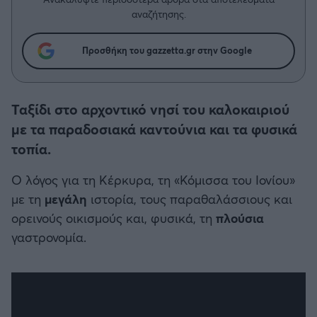
Η μητρότητα στον πάγκο
Δημήτρης Τσορμπατζόγλου
Συνεντεύξεις
αναζήτησης.
Άρης
Μεγάλη μου Αγάπη
Μια Ιστορία από την Πόλη
Προσθήκη του gazzetta.gr στην Google
Λεβαδειακός
ΟΦΗ
Ταξίδι στο αρχοντικό νησί του καλοκαιριού
με τα παραδοσιακά καντούνια και τα φυσικά
Βόλος
τοπία.
Ατρόμητος Αθηνών
Ο λόγος για τη Κέρκυρα, τη «Κόμισσα του Ιονίου»
με τη
μεγάλη
ιστορία, τους παραθαλάσσιους και
Κηφισιά
ορεινούς οικισμούς και, φυσικά, τη
πλούσια
γαστρονομία.
Αστέρας Τρίπολης
Παναιτωλικός