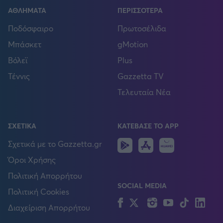
ΑΘΛΗΜΑΤΑ
ΠΕΡΙΣΣΟΤΕΡΑ
Ποδόσφαιρο
Πρωτοσέλιδα
Μπάσκετ
gMotion
Βόλεϊ
Plus
Τέννις
Gazzetta TV
Τελευταία Νέα
ΣΧΕΤΙΚΑ
ΚΑΤΕΒΑΣΕ ΤΟ APP
Android
IOS
Huawei
Σχετικά με το Gazzetta.gr
Όροι Χρήσης
Πολιτική Απορρήτου
SOCIAL MEDIA
Πολιτική Cookies
Facebook
Twitter
Instagram
YouTube
TikTok
Lin
Διαχείριση Απορρήτου