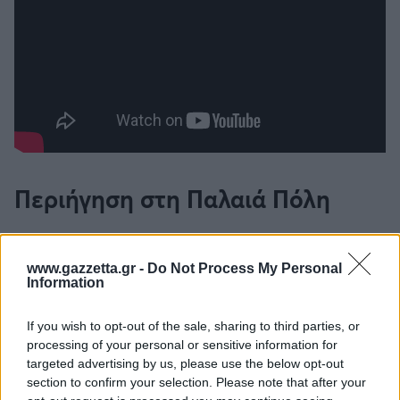
Καλαμάτα
Ηρακλής
Μπαρτσελόνα
Ρεάλ Μαδρίτης
Περιήγηση στη Παλαιά Πόλη
Ατλέτικο Μαδρίτης
Καθώς φτάνεις έξω από τη παλαιά πόλη,
Μάντσεστερ Γιουνάιτεντ
βρίσκεσαι μπροστά στη μεγαλοπρεπή ομορφιά
www.gazzetta.gr -
Do Not Process My Personal
Information
του ιστορικού κέντρου, όπου η βενετσιάνικη
Μάντσεστερ Σίτι
αρχιτεκτονική συνυπάρχει με το αγγλικό και
If you wish to opt-out of the sale, sharing to third parties, or
γαλλικό στοιχείο, μαρτυρώντας την μακρά ιστορία
processing of your personal or sensitive information for
Λίβερπουλ
του νησιού μετά από τις πολλές και διαφορετικές
targeted advertising by us, please use the below opt-out
κατακτήσεις.
section to confirm your selection. Please note that after your
Τσέλσι