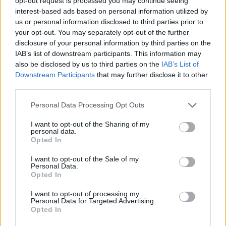
opt-out request is processed you may continue seeing
interest-based ads based on personal information utilized by
us or personal information disclosed to third parties prior to
Άρσεναλ
your opt-out. You may separately opt-out of the further
disclosure of your personal information by third parties on the
Γιουβέντους
IAB’s list of downstream participants. This information may
also be disclosed by us to third parties on the
IAB’s List of
Downstream Participants
that may further disclose it to other
Μίλαν
third parties.
Please note that this website/app uses one or more Google
Personal Data Processing Opt Outs
Ίντερ
services and may gather and store information including but
not limited to your visit or usage behaviour. You may click to
I want to opt-out of the Sharing of my
personal data.
Μπάγερν Μονάχου
grant or deny consent to Google and its third-party tags to
Opted In
use your data for below specified purposes in below Google
consent section.
I want to opt-out of the Sale of my
Παρί Σεν Ζερμέν
Personal Data.
Περιπλάνηση στη δυτική πλευρά
Opted In
I want to opt-out of processing my
Η ομορφιά της δυτικής πλευράς του νησιού, όπου
Personal Data for Targeted Advertising.
Opted In
αφετηρία της εξερεύνησης αποτελεί η