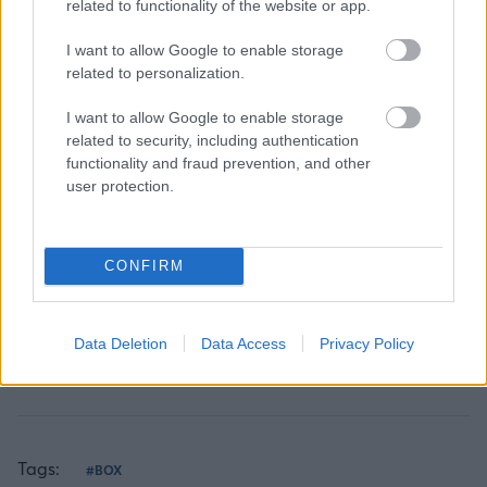
κάνεις στο νησί, που μπορείς να μείνεις και να φας
related to functionality of the website or app.
διάβασε στο
travelgo.gr
I want to allow Google to enable storage
related to personalization.
I want to allow Google to enable storage
ΔΙΑΒΑΣΕ ΑΚΟΜΗ:
related to security, including authentication
functionality and fraud prevention, and other
«Δεν μπορούσες να με σκουντήξεις;»: Η παρουσιάστρια
user protection.
που αποκοιμήθηκε στον αέρα και έγινε viral
Συνταξιούχος μετακομίζει από τον οίκο ευγηρίας σε
CONFIRM
κρουαζιερόπλοιο για 15 χρόνια: «Το αποφάσισα σε 10
λεπτά»
Η υψηλότερης ανάλυσης εικόνες του Ήλιου που έχουν
Data Deletion
Data Access
Privacy Policy
καταγραφεί: Τι παρατήρησαν οι επιστήμονες (vid)
Tags:
#BOX