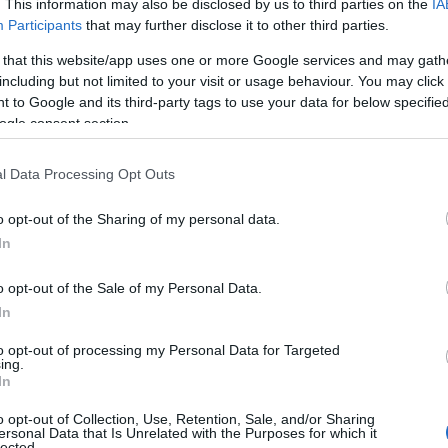
. This information may also be disclosed by us to third parties on the
IA
ρη χαρά από το να καταγράφεται μια τόσο μεγάλη
Participants
that may further disclose it to other third parties.
 that this website/app uses one or more Google services and may gath
including but not limited to your visit or usage behaviour. You may click 
 to Google and its third-party tags to use your data for below specifi
ogle consent section.
τους, πραγματοποιούνται πέντε διαδοχικές
l Data Processing Opt Outs
ιμένουν τους νικητές. Σε όλες τις υπο-κληρώσεις
αριθμοί.
o opt-out of the Sharing of my personal data.
In
 παιχνίδι αυξάνοντας τις πιθανότητες των λαχνών
ωση κάθε έκδοσης, στην οποία και κληρώνεται ο
o opt-out of the Sale of my Personal Data.
κ. Σταυρούσης.
In
τους προσωπικό αριθμό και να τον ακολουθήσουν
to opt-out of processing my Personal Data for Targeted
ing.
είο κυκλοφορεί για κάθε κλήρωση σε δεκάδες
In
ίου γραμματίου ανέρχεται στα 4 ευρώ»,
o opt-out of Collection, Use, Retention, Sale, and/or Sharing
ersonal Data that Is Unrelated with the Purposes for which it
lected.