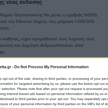
ης νέας έκδοσης
Νομού Θεσσαλονίκης θα μείνει ο αριθμός 160516,
ού του Εθνικού Λαχείο, που μοίρασε 1.000.000
οσης.
 καθένας, είχαν προμηθευτεί τους λαχνούς τους
ρούση και Δημήτρη Ανδριανόπουλου, στην
χα.
μας έφερε τύχη σε έναν από τους τακτικούς
tta.gr -
Do Not Process My Personal Information
ρόνια τον ίδιο αριθμό στο Εθνικό Λαχείο. Είναι
αλλάξει η ζωή σου μέσα σε λίγα λεπτά.
to opt-out of the sale, sharing to third parties, or processing of your per
ερός συμπολίτης μας κέρδισε 500.000 ευρώ»,
formation for targeted advertising by us, please use the below opt-out s
r selection. Please note that after your opt-out request is processed y
eing interest-based ads based on personal information utilized by us or
ράμμισε: «Το Εθνικό Λαχείο είναι ένα
disclosed to third parties prior to your opt-out. You may separately opt-
losure of your personal information by third parties on the IAB’s list of
Ελλάδα, που έχει το δικό του πιστό κοινό. Για