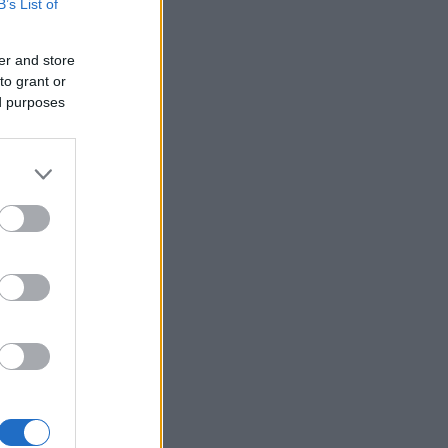
B’s List of
er and store
to grant or
ed purposes