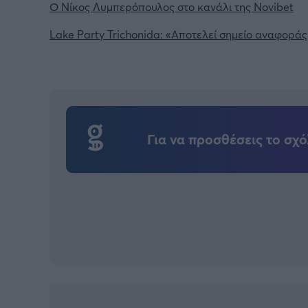
Ο Νίκος Λυμπερόπουλος στο κανάλι της Novibet
Lake Party Trichonida: «Αποτελεί σημείο αναφοράς
Για να προσθέσεις το σχό