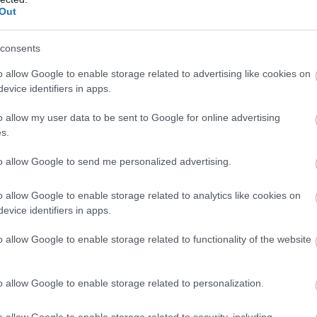
Out
consents
 ο αριθμός του παίκτη ή η χιλιάδα στην οποία
o allow Google to enable storage related to advertising like cookies on
ον ίδιο αριθμό. Προμηθεύεται το λαχείο της
evice identifiers in apps.
ιν από αυτή.
o allow my user data to be sent to Google for online advertising
s.
να συμμετάσχει σε ακόμα περισσότερες κληρώσεις
η του Πρώτου Λαχνού.
to allow Google to send me personalized advertising.
o allow Google to enable storage related to analytics like cookies on
evice identifiers in apps.
000 ευρώ κληρώνεται την τελευταία ημέρα της Ε’
o allow Google to enable storage related to functionality of the website
 κάθε κλήρωσης κυμαίνονται από 10.000 μέχρι
o allow Google to enable storage related to personalization.
εταξύ 300 και 5.000 ευρώ. Επιπλέον, στην
o allow Google to enable storage related to security, including