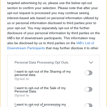
targeted advertising by us, please use the below opt-out
Καλαμάτα
Όπως φαίνεται, έχουν γίνει σαφή βήματα που
section to confirm your selection. Please note that after your
διευκολύνουν την επισκευή της κονσόλας, αφού
opt-out request is processed you may continue seeing
Ηρακλής
για παράδειγμα είναι πιο εύκολα προσβάσιμη η
interest-based ads based on personal information utilized by
us or personal information disclosed to third parties prior to
μπαταρία CMOS για την περίπτωση που χρειαστεί
your opt-out. You may separately opt-out of the further
Μπαρτσελόνα
να αλλάξει.
disclosure of your personal information by third parties on the
IAB’s list of downstream participants. This information may
Το PS5 Pro έρχεται -όπως φαίνεται- και με 2GB
Ρεάλ Μαδρίτης
also be disclosed by us to third parties on the
IAB’s List of
έξτρα DDR5 μνήμης που θα αξιοποιείται για το
Downstream Participants
that may further disclose it to other
third parties.
λειτουργικό σύστημα, έτσι ώστε οι developers να
Ατλέτικο Μαδρίτης
έχουν στη διάθεσή τους και τα 16GB μνήμης για τα
Please note that this website/app uses one or more Google
Personal Data Processing Opt Outs
services and may gather and store information including but
games τους.
Μάντσεστερ Γιουνάιτεντ
not limited to your visit or usage behaviour. You may click to
I want to opt-out of the Sharing of my
personal data.
grant or deny consent to Google and its third-party tags to
Το PS5 Pro έρχεται στην ελληνική αγορά στις 7
Opted In
Μάντσεστερ Σίτι
use your data for below specified purposes in below Google
Νοεμβρίου.
consent section.
I want to opt-out of the Sale of my
Personal Data.
Λίβερπουλ
Opted In
I want to opt-out of processing my
Τσέλσι