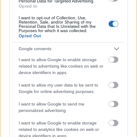
Personal Data for Targeted Advertising.
Opted In
Άρσεναλ
I want to opt-out of Collection, Use,
Retention, Sale, and/or Sharing of my
Personal Data that Is Unrelated with the
Purposes for which it was collected.
Γιουβέντους
Opted Out
Μίλαν
Google consents
I want to allow Google to enable storage
Ίντερ
related to advertising like cookies on web or
device identifiers in apps.
ΔΙΑΒΑΣΕ ΑΚΟΜΗ:
Μπάγερν Μονάχου
I want to allow my user data to be sent to
Σιγκαπούρη: Σχεδιάζει υπόγεια «επιστημονική πόλη» σε
Google for online advertising purposes.
βάθος έως και 80 μέτρων (vid)
Παρί Σεν Ζερμέν
I want to allow Google to send me
10 social media που έχουμε ξεχάσει ότι υπήρξαν
personalized advertising.
Οι αρχιτέκτονες καταρρίπτουν τον μύθο των
I want to allow Google to enable storage
προκατασκευασμένων σπιτιών: «Ο κόσμος νομίζει πως
related to analytics like cookies on web or
είναι φθηνά και αυτό είναι λάθος»
device identifiers in apps.