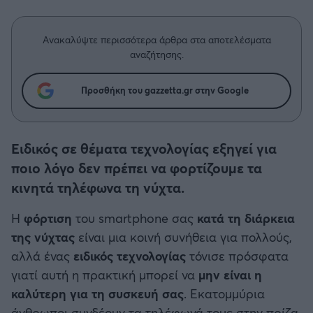
Η μητρότητα στον πάγκο
Δημήτρης Τσορμπατζόγλου
Συνεντεύξεις
Άρης
Μεγάλη μου Αγάπη
Ανακαλύψτε περισσότερα άρθρα στα αποτελέσματα
Μια Ιστορία από την Πόλη
αναζήτησης.
Λεβαδειακός
Προσθήκη του gazzetta.gr στην Google
ΟΦΗ
Βόλος
Ειδικός σε θέματα τεχνολογίας εξηγεί για
ποιο λόγο δεν πρέπει να φορτίζουμε τα
Ατρόμητος Αθηνών
κινητά τηλέφωνα τη νύχτα.
Κηφισιά
Η
φόρτιση
του smartphone σας
κατά τη διάρκεια
της νύχτας
είναι μια κοινή συνήθεια για πολλούς,
Αστέρας Τρίπολης
αλλά ένας
ειδικός τεχνολογίας
τόνισε πρόσφατα
γιατί αυτή η πρακτική μπορεί να
μην είναι η
Παναιτωλικός
καλύτερη για τη συσκευή σας
. Εκατομμύρια
άνθρωποι συνδέουν τα τηλέφωνά τους στην πρίζα