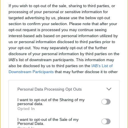
If you wish to opt-out of the sale, sharing to third parties, or
processing of your personal or sensitive information for
targeted advertising by us, please use the below opt-out
section to confirm your selection. Please note that after your
opt-out request is processed you may continue seeing
interest-based ads based on personal information utilized by
us or personal information disclosed to third parties prior to
your opt-out. You may separately opt-out of the further
disclosure of your personal information by third parties on the
IAB’s list of downstream participants. This information may
also be disclosed by us to third parties on the
IAB’s List of
Downstream Participants
that may further disclose it to other
third parties.
Please note that this website/app uses one or more Google
Personal Data Processing Opt Outs
services and may gather and store information including but
not limited to your visit or usage behaviour. You may click to
I want to opt-out of the Sharing of my
personal data.
grant or deny consent to Google and its third-party tags to
Opted In
use your data for below specified purposes in below Google
consent section.
Συνοψίζοντας, ενώ η φόρτιση του τηλεφώνου σας
I want to opt-out of the Sale of my
Personal Data.
κατά τη διάρκεια της νύχτας δεν είναι