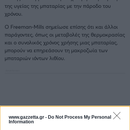
της υγείας της μπαταρίας με την πάροδο του
χρόνου.
Ο Freeman-Mills σημείωσε επίσης ότι και άλλοι
παράγοντες, όπως οι μεταβολές της θερμοκρασίας
και ο συνολικός χρόνος χρήσης μιας μπαταρίας,
μπορούν να επηρεάσουν τη μακροζωία των
μπαταριών ιόντων λιθίου.
www.gazzetta.gr -
Do Not Process My Personal
Information