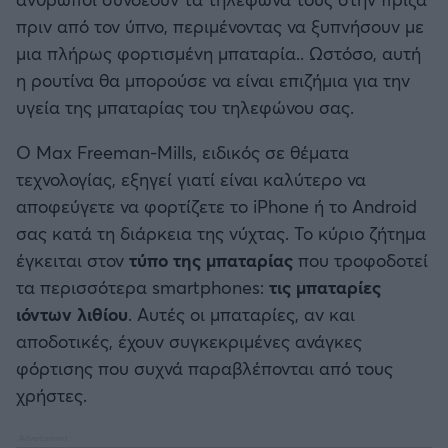
Καλαμάτα
πριν από τον ύπνο, περιμένοντας να ξυπνήσουν με
μια πλήρως φορτισμένη μπαταρία.. Ωστόσο, αυτή
Ηρακλής
η ρουτίνα θα μπορούσε να είναι επιζήμια για την
υγεία της μπαταρίας του τηλεφώνου σας.
Μπαρτσελόνα
Ο Max Freeman-Mills, ειδικός σε θέματα
Ρεάλ Μαδρίτης
τεχνολογίας, εξηγεί γιατί είναι καλύτερο να
αποφεύγετε να φορτίζετε το iPhone ή το Android
Ατλέτικο Μαδρίτης
σας κατά τη διάρκεια της νύχτας. Το κύριο ζήτημα
έγκειται στον
τύπο της μπαταρίας
που τροφοδοτεί
Μάντσεστερ Γιουνάιτεντ
τα περισσότερα smartphones:
τις μπαταρίες
ιόντων λιθίου
. Αυτές οι μπαταρίες, αν και
Μάντσεστερ Σίτι
αποδοτικές, έχουν συγκεκριμένες ανάγκες
φόρτισης που συχνά παραβλέπονται από τους
Λίβερπουλ
χρήστες.
Τσέλσι