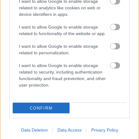
I want to allow Google to enable storage
related to analytics like cookies on web or
1
device identifiers in apps.
I want to allow Google to enable storage
related to functionality of the website or app.
I want to allow Google to enable storage
related to personalization.
Για να προσθέσεις το σχόλιο
σου πρέπει να συνδεθείς
I want to allow Google to enable storage
related to security, including authentication
στο my gazzetta!
functionality and fraud prevention, and other
user protection.
Εγγραφή
Σύνδεση
CONFIRM
Πρόσφατα
Data Deletion
Data Access
Privacy Policy
zzisis
24/07/2024 - 07:35