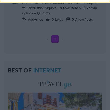
Πείτε στον κ.Max Freeman-Mills, ότι το ρεπορτάζ
του είναι παρωχημένο. Τα τελευταία 5-10 χρόνια
έχει αλλάξει αυτό...
Απάντησε
0
Likes
0
Απαντήσεις
«
1
»
BEST OF
INTERNET