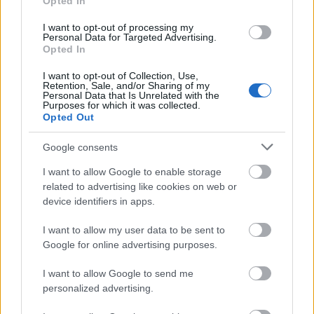
Opted In
«εγκληματικά κακή», δεν είναι η καλύτερη
I want to opt-out of processing my
προσέγγιση για τη διατήρηση της απόδοσης της
Personal Data for Targeted Advertising.
Opted In
μπαταρίας.
I want to opt-out of Collection, Use,
Retention, Sale, and/or Sharing of my
Personal Data that Is Unrelated with the
Purposes for which it was collected.
Opted Out
ΔΙΑΒΑΣΕ ΑΚΟΜΗ:
«Το σπασμένο είναι πιο αρρενωπό»: Ρώσοι
Google consents
καταστρέφουν τα πανάκριβα iPhone 17 για να δείχνουν
I want to allow Google to enable storage
«πιο άνδρες» (vid)
related to advertising like cookies on web or
device identifiers in apps.
Playstation Plus: Τα πιο fun παιχνίδια για όλη την
οικογένεια
I want to allow my user data to be sent to
Google for online advertising purposes.
35 χρόνια ίντερνετ: Το πρώτο website το οποίο υπάρχει
ακόμα
I want to allow Google to send me
personalized advertising.