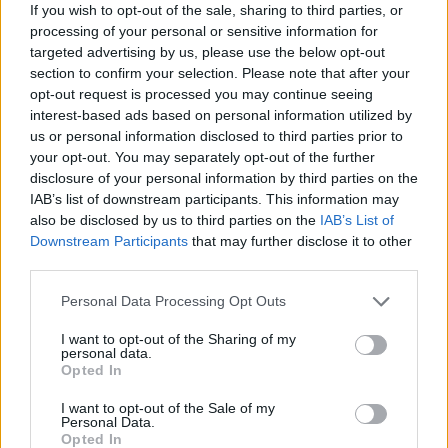
If you wish to opt-out of the sale, sharing to third parties, or
Εγγραφή
Σύνδεση
processing of your personal or sensitive information for
targeted advertising by us, please use the below opt-out
section to confirm your selection. Please note that after your
opt-out request is processed you may continue seeing
interest-based ads based on personal information utilized by
Συνδέσου και κάνε το πρώτο σχόλιο...
us or personal information disclosed to third parties prior to
your opt-out. You may separately opt-out of the further
disclosure of your personal information by third parties on the
IAB’s list of downstream participants. This information may
also be disclosed by us to third parties on the
IAB’s List of
Downstream Participants
that may further disclose it to other
BEST OF
INTERNET
third parties.
Please note that this website/app uses one or more Google
Personal Data Processing Opt Outs
services and may gather and store information including but
not limited to your visit or usage behaviour. You may click to
I want to opt-out of the Sharing of my
personal data.
grant or deny consent to Google and its third-party tags to
Opted In
use your data for below specified purposes in below Google
consent section.
I want to opt-out of the Sale of my
Personal Data.
Opted In