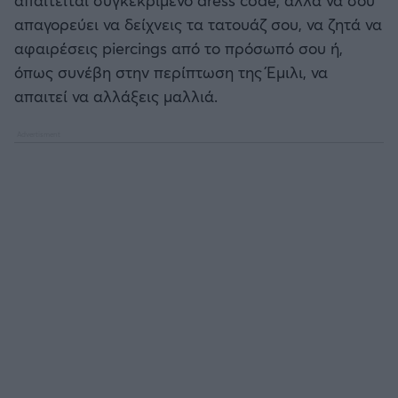
Καλαμάτα
απαγορεύει να δείχνεις τα τατουάζ σου, να ζητά να
αφαιρέσεις piercings από το πρόσωπό σου ή,
Ηρακλής
όπως συνέβη στην περίπτωση της Έμιλι, να
απαιτεί να αλλάξεις μαλλιά.
Μπαρτσελόνα
Ρεάλ Μαδρίτης
Ατλέτικο Μαδρίτης
Μάντσεστερ Γιουνάιτεντ
Μάντσεστερ Σίτι
Λίβερπουλ
Τσέλσι