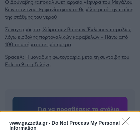
Ο Δούναβης «αποκάλυψε» αρχαία γέφυρα του Μεγάλου
Κωνσταντίνου: Εμφανίστηκαν τα θεμέλια μετά την πτώση
της στάθμης του νερού
Συναγερμός στη Χώρα των Βάσκων: Έκλεισαν παραλίες
λόγω εισβολής πορτογαλικών καραβελών – Πάνω από
100 τσιμπήματα σε μία ημέρα
SpaceX: Η μοναδική φωτογραφία μετά τη συντριβή του
Falcon 9 στη Σελήνη
Για να προσθέσεις το σχόλιο
σου πρέπει να συνδεθείς
www.gazzetta.gr -
Do Not Process My Personal
στο my gazzetta!
Information