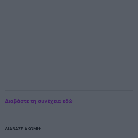
Άρσεναλ
Γιουβέντους
Μίλαν
Ίντερ
Μπάγερν Μονάχου
Παρί Σεν Ζερμέν
Διαβάστε τη συνέχεια εδώ
ΔΙΑΒΑΣΕ ΑΚΟΜΗ: