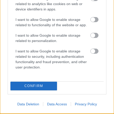
related to analytics like cookies on web or
device identifiers in apps.
I want to allow Google to enable storage
related to functionality of the website or app.
I want to allow Google to enable storage
related to personalization.
I want to allow Google to enable storage
related to security, including authentication
functionality and fraud prevention, and other
«Μου χρωστάς έναν Αύγουστο»: Όλοι μιλούν για τη
user protection.
φράση που έγινε τραγούδι, κανείς δεν ξέρει από
πού προήλθε
CONFIRM
Ο χορηγός στη νέα φανέλα του Σαλάχ έκανε τους
Έλληνες να απορούν
Data Deletion
Data Access
Privacy Policy
Αποστολία Ζώη: Ποζάρει στην παραλία και
εντυπωσιάζει με το καλλίγραμμο σώμα της