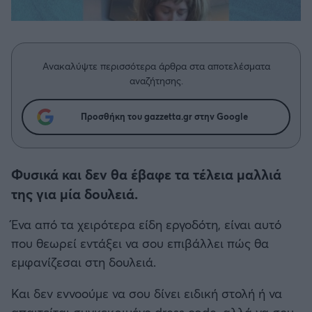
Η μητρότητα στον πάγκο
Δημήτρης Τσορμπατζόγλου
Συνεντεύξεις
Άρης
Μεγάλη μου Αγάπη
Μια Ιστορία από την Πόλη
Λεβαδειακός
Ανακαλύψτε περισσότερα άρθρα στα αποτελέσματα
αναζήτησης.
ΟΦΗ
Προσθήκη του gazzetta.gr στην Google
Βόλος
Ατρόμητος Αθηνών
Φυσικά και δεν θα έβαφε τα τέλεια μαλλιά
της για μία δουλειά.
Κηφισιά
Ένα από τα χειρότερα είδη εργοδότη, είναι αυτό
που θεωρεί εντάξει να σου επιβάλλει πώς θα
Αστέρας Τρίπολης
εμφανίζεσαι στη δουλειά.
Παναιτωλικός
Και δεν εννοούμε να σου δίνει ειδική στολή ή να
απαιτείται συγκεκριμένο dress code, αλλά να σου