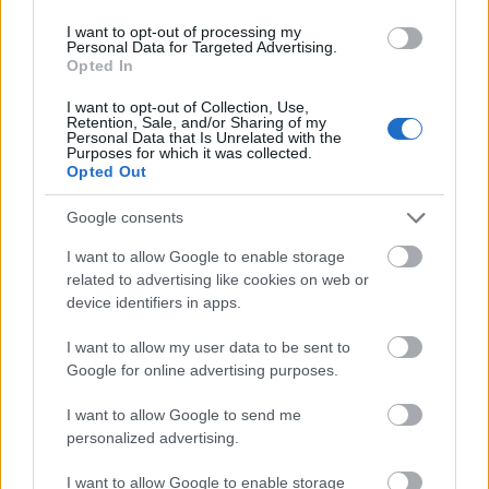
I want to opt-out of processing my
Personal Data for Targeted Advertising.
Opted In
I want to opt-out of Collection, Use,
Retention, Sale, and/or Sharing of my
Personal Data that Is Unrelated with the
Purposes for which it was collected.
Opted Out
6 γραφικά χωριά των Κυκλάδων που αξίζει να
Google consents
ανακαλύψετε
I want to allow Google to enable storage
7 έξυπνα tips για να φτιάξετε γρήγορα τη βαλίτσα
related to advertising like cookies on web or
των διακοπών
device identifiers in apps.
I want to allow my user data to be sent to
Η εξωτική παραλία της Πάργας που θα λατρέψετε
Google for online advertising purposes.
I want to allow Google to send me
personalized advertising.
I want to allow Google to enable storage