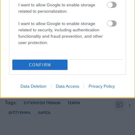
ΔΙΑΒΑΣΕ ΑΚΟΜΗ:
I want to allow Google to enable storage
related to personalization.
Η viral ανάρτηση που εξηγεί σε 312 λέξεις πως το
«ανθρώπινο λάθος» δεν είναι η απάντηση για την
I want to allow Google to enable storage
τραγωδία στα Τέμπη
related to security, including authentication
functionality and fraud prevention, and other
Τραγωδία στα Τέμπη: Καταγγελία ότι την ώρα του
user protection.
δυστυχήματος ακούγονταν τραγούδια μέσα από το
σταθμαρχείο (vid)
CONFIRM
Σώθηκε από την τραγωδία στα Τέμπη επειδή άργησε το
ταξί και έχασε για 5 λεπτά το τρένο (vid)
Data Deletion
Data Access
Privacy Policy
Tags:
ΣΥΓΚΡΟΥΣΗ ΤΡΕΝΩΝ
ΤΕΜΠΗ
1
ΔΥΣΤΥΧΗΜΑ
ΛΑΡΙΣΑ