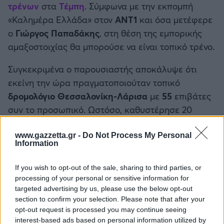
τρένων
στα
Τέμπη
. Σύμφωνα με την εκπομπή
Καλαμάτα
«Καλημέρα Ελλάδα» στον
ΑΝΤ1
και όσα μετέφερε
ο
Γιώργος Παπαδάκης
, στη θέση της εμπορικής
Ηρακλής
αμαξοστοιχίας θα μπορούσε να είναι τοπικό τρένο.
Μπαρτσελόνα
Συγκεκριμένα ο παρουσιαστής αποκάλυψε ότι
εκείνη την ώρα πραγματοποιούταν τοπικό
Ρεάλ Μαδρίτης
δρομολόγιο Θεσσαλονίκη-Λάρισα
με
55
επιβάτες
συν το προσωπικό. Ωστόσο, καθυστέρησε 20
Ατλέτικο Μαδρίτης
λεπτά με αποτέλεσμα να δοθεί προτεραιότητα
στην
εμπορική αμαξοστοιχία
, το οποίο ήταν αυτό
www.gazzetta.gr -
Do Not Process My Personal
Μάντσεστερ Γιουνάιτεντ
Information
που συγκρούστηκε με το επιβατικό τρένο
Αθήνα-
Θεσσαλονίκη
.
If you wish to opt-out of the sale, sharing to third parties, or
Μάντσεστερ Σίτι
processing of your personal or sensitive information for
targeted advertising by us, please use the below opt-out
Λίβερπουλ
section to confirm your selection. Please note that after your
opt-out request is processed you may continue seeing
interest-based ads based on personal information utilized by
Τσέλσι