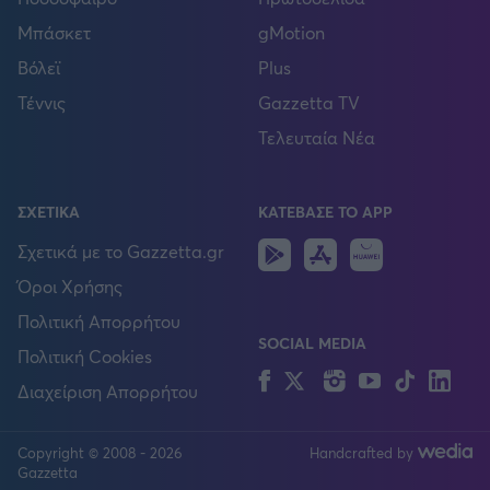
Μπάσκετ
gMotion
Βόλεϊ
Plus
Τέννις
Gazzetta TV
Τελευταία Νέα
ΣΧΕΤΙΚΑ
ΚΑΤΕΒΑΣΕ ΤΟ APP
Android
IOS
Huawei
Σχετικά με το Gazzetta.gr
Όροι Χρήσης
Πολιτική Απορρήτου
SOCIAL MEDIA
Πολιτική Cookies
Facebook
Twitter
Instagram
YouTube
TikTok
Lin
Διαχείριση Απορρήτου
Copyright © 2008 - 2026
Handcrafted by
FOLLOW US
Gazzetta