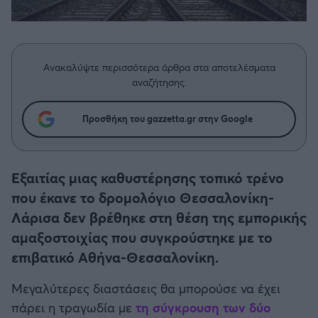
Η μητρότητα στον πάγκο
Δημήτρης Τσορμπατζόγλου
Συνεντεύξεις
Άρης
Μεγάλη μου Αγάπη
Μια Ιστορία από την Πόλη
Λεβαδειακός
Ανακαλύψτε περισσότερα άρθρα στα αποτελέσματα
αναζήτησης.
ΟΦΗ
Προσθήκη του gazzetta.gr στην Google
Βόλος
Ατρόμητος Αθηνών
Εξαιτίας μιας καθυστέρησης τοπικό τρένο
που έκανε το δρομολόγιο Θεσσαλονίκη-
Κηφισιά
Λάρισα δεν βρέθηκε στη θέση της εμπορικής
αμαξοστοιχίας που συγκρούστηκε με το
Αστέρας Τρίπολης
επιβατικό Αθήνα-Θεσσαλονίκη.
Μεγαλύτερες διαστάσεις θα μπορούσε να έχει
Παναιτωλικός
πάρει η τραγωδία με
τη σύγκρουση των δύο