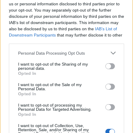
us or personal information disclosed to third parties prior to
your opt-out. You may separately opt-out of the further
Άρσεναλ
disclosure of your personal information by third parties on the
IAB’s list of downstream participants. This information may
also be disclosed by us to third parties on the
IAB’s List of
Γιουβέντους
Downstream Participants
that may further disclose it to other
third parties.
Μίλαν
Please note that this website/app uses one or more Google
Personal Data Processing Opt Outs
services and may gather and store information including but
Ίντερ
not limited to your visit or usage behaviour. You may click to
I want to opt-out of the Sharing of my
personal data.
grant or deny consent to Google and its third-party tags to
Opted In
use your data for below specified purposes in below Google
Μπάγερν Μονάχου
consent section.
I want to opt-out of the Sale of my
Personal Data.
Opted In
Παρί Σεν Ζερμέν
I want to opt-out of processing my
Personal Data for Targeted Advertising.
Opted In
I want to opt-out of Collection, Use,
Retention, Sale, and/or Sharing of my