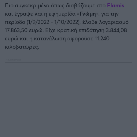
Καλαμάτα
Πιο συγκεκριμένα όπως διαβάζουμε στο
Flamis
και έγραψε και η εφημερίδα «
Γνώμη
», για την
Ηρακλής
περίοδο (1/9/2022 - 1/10/2022), έλαβε λογαριασμό
17.863,50 ευρώ. Είχε κρατική επιδότηση 3.844,08
Μπαρτσελόνα
ευρώ και η κατανάλωση αφορούσε 11.240
κιλοβατώρες.
Ρεάλ Μαδρίτης
Ατλέτικο Μαδρίτης
Μάντσεστερ Γιουνάιτεντ
Μάντσεστερ Σίτι
Λίβερπουλ
Τσέλσι