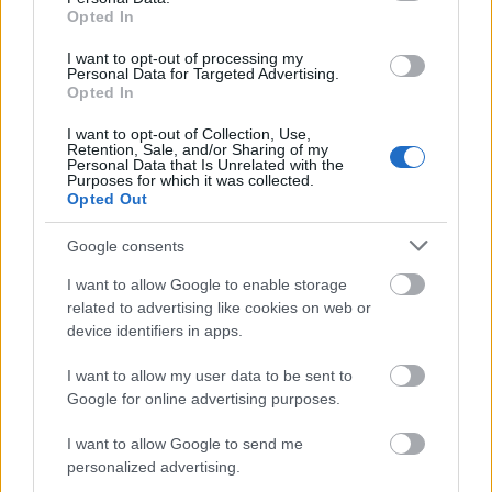
Opted In
γεννήτρια και ψησταριά ξεκίνησαν οι πυρκαγιές
I want to opt-out of processing my
Υπόθεση Marfin: Στην Ελλάδα απόψε η 46χρονη
Personal Data for Targeted Advertising.
Opted In
κατηγορούμενη για τον εμπρησμό – Αύριο ενώπιον
εισαγγελέα και ανακριτή
I want to opt-out of Collection, Use,
Retention, Sale, and/or Sharing of my
Πυρκαγιές: 118 κτίρια κρίθηκαν κατεδαφιστέα –
Personal Data that Is Unrelated with the
Purposes for which it was collected.
Ολοκληρώθηκαν 325 αυτοψίες της ΓΔΑΕΦΚ στις
Opted Out
πληγείσες περιοχές
Google consents
I want to allow Google to enable storage
related to advertising like cookies on web or
Tags:
ΠΑΤΡΑ
ΚΑΦΕΣ
ΡΕΥΜΑ
device identifiers in apps.
1
I want to allow my user data to be sent to
Google for online advertising purposes.
I want to allow Google to send me
personalized advertising.
Για να προσθέσεις το σχόλιο