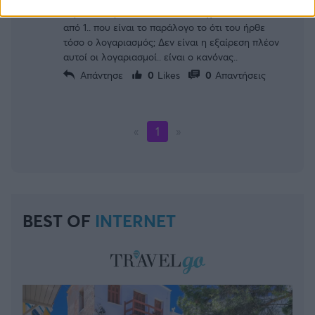
πέρσι που ήταν κάτω από 0,2... έχει πάει πάνω
από 1.. που είναι το παράλογο το ότι του ήρθε
τόσο ο λογαριασμός; Δεν είναι η εξαίρεση πλέον
αυτοί οι λογαριασμοί.. είναι ο κανόνας..
Απάντησε
0
Likes
0
Απαντήσεις
«
1
»
BEST OF
INTERNET