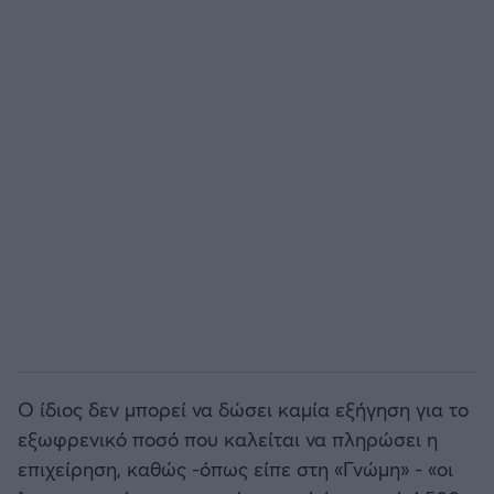
Άρσεναλ
Γιουβέντους
Μίλαν
Ίντερ
Μπάγερν Μονάχου
Παρί Σεν Ζερμέν
Ο ίδιος δεν μπορεί να δώσει καμία εξήγηση για το
εξωφρενικό ποσό που καλείται να πληρώσει η
επιχείρηση, καθώς -όπως είπε στη «Γνώμη» - «οι