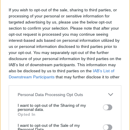
If you wish to opt-out of the sale, sharing to third parties, or
processing of your personal or sensitive information for
targeted advertising by us, please use the below opt-out
«Αυτό το πράγμα πρέπει να σταματήσει. Δεν είναι
section to confirm your selection. Please note that after your
ότι κλέβουν εμένα, αυτό πρέπει να
opt-out request is processed you may continue seeing
συνειδητοποιήσουμε όλοι. Στο λογαριασμό των
interest-based ads based on personal information utilized by
us or personal information disclosed to third parties prior to
17.863 ευρώ, έχει μια επιδότηση από το κράτος
your opt-out. You may separately opt-out of the further
3.844 ευρώ, που έχει πάρει ο πάροχος από το
disclosure of your personal information by third parties on the
κράτος. Το κράτος έχει πληρώσει επιπλέον για
IAB’s list of downstream participants. This information may
also be disclosed by us to third parties on the
IAB’s List of
αυτό το πράγμα. Δεν είναι ότι καλούμαι να
Downstream Participants
that may further disclose it to other
πληρώσω μόνο εγώ».
third parties.
* Κεντρική φωτογραφία αρχείου
Please note that this website/app uses one or more Google
Personal Data Processing Opt Outs
services and may gather and store information including but
not limited to your visit or usage behaviour. You may click to
I want to opt-out of the Sharing of my
personal data.
grant or deny consent to Google and its third-party tags to
Opted In
use your data for below specified purposes in below Google
ΔΙΑΒΑΣΕ ΑΚΟΜΗ:
consent section.
I want to opt-out of the Sale of my
Δύο συλλήψεις για τις φωτιές σε Σκύρο και Λακωνία: Από
Personal Data.