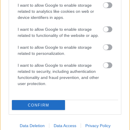
I want to allow Google to enable storage
σου πρέπει να συνδεθείς
related to analytics like cookies on web or
στο my gazzetta!
device identifiers in apps.
I want to allow Google to enable storage
Εγγραφή
Σύνδεση
related to functionality of the website or app.
I want to allow Google to enable storage
related to personalization.
Πρόσφατα
I want to allow Google to enable storage
related to security, including authentication
LaChDaNaN
23/10/2022 - 22:45
functionality and fraud prevention, and other
Η τιμή της κιλοβατώρας στην Ευρώπη είναι
user protection.
κάπου στο 1-1.1 euro.. Έκαψε 11240 κιλοβατώρες..
11240*1.1=12364 + το ΦΠΑ πάει πάνω από 16,000
Δεν είναι κάτι παράλογο.. ο ίδιος λέει ότι
CONFIRM
συνήθως οι λογαριασμοί ήταν γύρω στα 5,000...
με δεδομένο ότι είχε αρκετή ζέστη το σεπτέμβριο
(άρα κατανάλωση ρευμάτος για aircodition κλπ)
Data Deletion
Data Access
Privacy Policy
και με δεδομένο ότι η αξία της κιλοβατώρας από