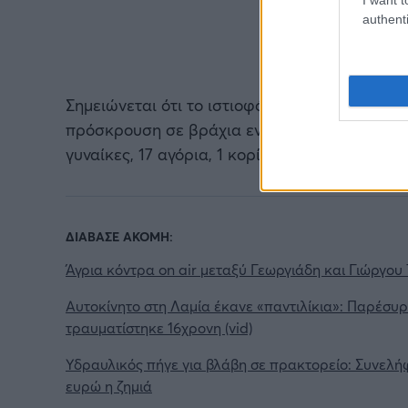
authenti
Σημειώνεται ότι το ιστιοφόρο σκάφος βυθίστ
πρόσκρουση σε βράχια ενώ έως τώρα έχουν δ
γυναίκες, 17 αγόρια, 1 κορίτσι).
ΔΙΑΒΑΣΕ ΑΚΟΜΗ:
Άγρια κόντρα on air μεταξύ Γεωργιάδη και Γιώργου
Αυτοκίνητο στη Λαμία έκανε «παντιλίκια»: Παρέσυρε
τραυματίστηκε 16χρονη (vid)
Υδραυλικός πήγε για βλάβη σε πρακτορείο: Συνελήφ
ευρώ η ζημιά