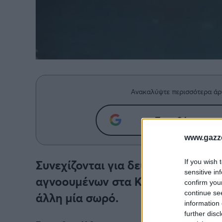
Ανακαλύψτε περισσότερα άρ
Προσθήκη του g
www.gazze
Συνεχίζονται για δεύτερη ημέρα οι
If you wish 
sensitive in
αγνοουμένων στα Κύθηρα. Νωρίτερ
confirm you
continue se
άλλη μία σωρό.
information 
further disc