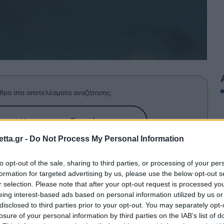
θρα στα αποτελέσματα αναζήτησης.
azzetta.gr στην Google
tta.gr -
Do Not Process My Personal Information
 έρευνες για τον εντοπισμό
to opt-out of the sale, sharing to third parties, or processing of your per
formation for targeted advertising by us, please use the below opt-out s
α οι δύτες του Λιμενικού ανέσυραν
r selection. Please note that after your opt-out request is processed y
eing interest-based ads based on personal information utilized by us or
disclosed to third parties prior to your opt-out. You may separately opt-
losure of your personal information by third parties on the IAB’s list of