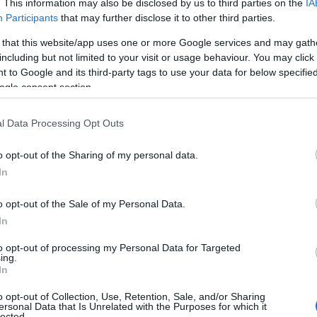
τιοφόρου σκάφους
που
μετέφερε περίπου
95
. This information may also be disclosed by us to third parties on the
IA
Participants
that may further disclose it to other third parties.
Κυθήρων.
 that this website/app uses one or more Google services and may gath
σοροί ανδρών από κλιμάκιο της Μονάδας
including but not limited to your visit or usage behaviour. You may click 
ιρούν δύο πλωτά του λιμενικού σώματος και ένα
 to Google and its third-party tags to use your data for below specifi
ogle consent section.
l Data Processing Opt Outs
o opt-out of the Sharing of my personal data.
In
o opt-out of the Sale of my Personal Data.
In
to opt-out of processing my Personal Data for Targeted
ing.
In
o opt-out of Collection, Use, Retention, Sale, and/or Sharing
ersonal Data that Is Unrelated with the Purposes for which it
lected.