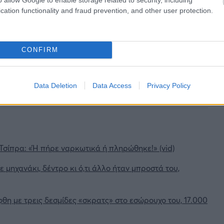
cation functionality and fraud prevention, and other user protection.
CONFIRM
ηκε τα ξημερώματα της Πέμπτης μετά από
ιασωθεί ογδόντα αλλοδαποί (55 άνδρες, 7
Data Deletion
Data Access
Privacy Policy
 Τσίπρα: «Ή πήρε ναρκωτικά ή πληρώθηκε!» (vid)
 μηχανάκι, δέντρο κι ό,τι άλλο ήταν μπροστά του,
θη με τρεις δεσμίδες «σκρατς» στο εσώρουχο του, 17.000