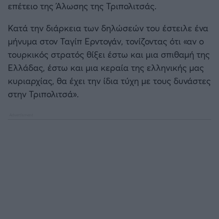
επέτειο της Άλωσης της Τριπολιτσάς.
Καλαμάτα
Κατά την διάρκεια των δηλώσεών του έστειλε ένα
Ηρακλής
μήνυμα στον Ταγίπ Ερντογάν, τονίζοντας ότι «αν ο
τουρκικός στρατός θίξει έστω και μια σπιθαμή της
Μπαρτσελόνα
Ελλάδας, έστω και μια κεραία της ελληνικής μας
κυριαρχίας, θα έχει την ίδια τύχη με τους δυνάστες
Ρεάλ Μαδρίτης
στην Τριπολιτσά».
Ατλέτικο Μαδρίτης
Μάντσεστερ Γιουνάιτεντ
Μάντσεστερ Σίτι
Λίβερπουλ
Τσέλσι