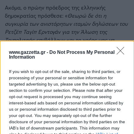
Ακόμα, ο πρώην πρόεδρος της ελληνικής
δημοκρατίας πρόσθεσε: «
Θεωρώ δε ότι η
συγκυρία των ανιστόρητων ιταμών δηλώσεων του
Ρετζέπ Ταγίπ Ερντογάν για την Άλωση της
Τριπολιτσάς επιβάλλουν και το χρέος μας να
διαμηνύσουμε προς την Τουρκία, κατά το "εις
www.gazzetta.gr -
Do Not Process My Personal
οιωνός άριστος, αμύνεσθαι περί πάτρης", μεταξύ
Information
άλλων και τα εξής: Πρώτον, την ίδια τύχη με τους
τούρκους δυνάστες που ηττήθηκαν κατά κράτος
If you wish to opt-out of the sale, sharing to third parties, or
processing of your personal or sensitive information for
στην Τριπολιτσά θα έχει ο τουρκικός στρατός, αν
targeted advertising by us, please use the below opt-out
τολμήσει να θίξει έστω και μια σπιθαμή της
section to confirm your selection. Please note that after your
Ελληνικής Επικράτειας, έστω και μια κεραία της
opt-out request is processed you may continue seeing
interest-based ads based on personal information utilized by
Εθνικής μας Κυριαρχίας. Και, δεύτερον, για τον
us or personal information disclosed to third parties prior to
Ελληνισμό, στο σύνολό του, η Εθνεγερσία του 1821
your opt-out. You may separately opt-out of the further
συνεχίζεται και θα συνεχίζεται όσο παραμένουν
disclosure of your personal information by third parties on the
στην Μαρτυρική Κύπρο τουρκικά στρατεύματα
IAB’s list of downstream participants. This information may