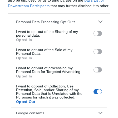
also be disclosed by us to third parties on the
IAB’s List of
κατοχής και Τούρκοι έποικοι, δηλαδή έως ότου
Downstream Participants
that may further disclose it to other
αποκατασταθούν, καθ’ ολοκληρίαν, η εδαφική
third parties.
ακεραιότητα και η πλήρης κυριαρχία της
Please note that this website/app uses one or more Google
Personal Data Processing Opt Outs
Κυπριακής Δημοκρατίας
».
services and may gather and store information including but
not limited to your visit or usage behaviour. You may click to
I want to opt-out of the Sharing of my
personal data.
grant or deny consent to Google and its third-party tags to
Opted In
use your data for below specified purposes in below Google
ΔΙΑΒΑΣΕ ΑΚΟΜΗ:
consent section.
I want to opt-out of the Sale of my
Personal Data.
Συνταξιούχος ξοδεύει 170.000 ευρώ αναζητώντας τη
Opted In
χειρότερη δημόσια τουαλέτα στον κόσμο
I want to opt-out of processing my
Personal Data for Targeted Advertising.
Φαρσέρ χάκαρε την ενδοεπικοινωνία του αεροπλάνου
Opted In
και έκανε θορύβους οργασμού σε όλη την πτήση (vid)
I want to opt-out of Collection, Use,
Retention, Sale, and/or Sharing of my
Κατηγορούμενοι έκαναν «ντου» στους δικαστές στη
Personal Data that Is Unrelated with the
Θεσσαλονίκη και τα έσπασαν όλα: Κατάπιαν γυαλιά,
Purposes for which it was collected.
Opted Out
χτύπησαν φωτορεπόρτερ
Google consents