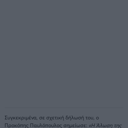
Άρσεναλ
Γιουβέντους
Μίλαν
Ίντερ
Μπάγερν Μονάχου
Παρί Σεν Ζερμέν
Συγκεκριμένα, σε σχετική δήλωσή του, ο
Προκόπης Παυλόπουλος σημείωσε:
«Η Άλωση της