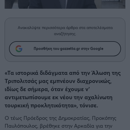
Η μητρότητα στον πάγκο
Δημήτρης Τσορμπατζόγλου
Συνεντεύξεις
Άρης
Μεγάλη μου Αγάπη
Μια Ιστορία από την Πόλη
Λεβαδειακός
Ανακαλύψτε περισσότερα άρθρα στα αποτελέσματα
αναζήτησης.
ΟΦΗ
Προσθήκη του gazzetta.gr στην Google
Βόλος
Ατρόμητος Αθηνών
«Τα ιστορικά διδάγματα από την Άλωση της
Τριπολιτσάς μας εμπνέουν διαχρονικώς,
Κηφισιά
ιδίως δε σήμερα, όταν έχουμε ν’
αντιμετωπίσουμε εκ νέου την αχαλίνωτη
Αστέρας Τρίπολης
τουρκική προκλητικότητα», τόνισε.
Ο τέως Πρόεδρος της Δημοκρατίας, Προκόπης
Παναιτωλικός
Παυλόπουλος, βρέθηκε στην Αρκαδία για την