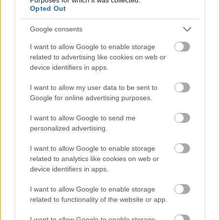
Opted Out
Google consents
I want to allow Google to enable storage
related to advertising like cookies on web or
device identifiers in apps.
I want to allow my user data to be sent to
Google for online advertising purposes.
I want to allow Google to send me
personalized advertising.
I want to allow Google to enable storage
related to analytics like cookies on web or
device identifiers in apps.
Πέρα από τη Λισαβόνα: 10 μαγευτικοί προορισμοί
της Πορτογαλίας
I want to allow Google to enable storage
related to functionality of the website or app.
Το καλά κρυμμένο μυστικό της Κρήτης: Το φαράγγι
των Αγίων και η μαγευτική παραλία στο Λιβυκό
I want to allow Google to enable storage