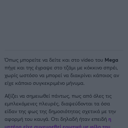
Άρσεναλ
Γιουβέντους
Μίλαν
Όπως μπορείτε να δείτε και στο video του
Mega
Ίντερ
πήγε και της έγραψε στο τζάμι με κόκκινο σπρέι,
χωρίς ωστόσο να μπορεί να διακρίνει κάποιος αν
Μπάγερν Μονάχου
είχε κάποιο συγκεκριμένο μήνυμα.
Παρί Σεν Ζερμέν
Αξίζει να σημειωθεί πάντως, πως από όλες τις
εμπλεκόμενες πλευρές, διαψεύδονται τα όσα
είδαν της φως της δημοσιότητας σχετικά με την
αφορμή του καυγά. Οτι δηλαδή ήταν επειδή
η
μητέρα είχε συνευρεθεί ερωτικά με φίλο του