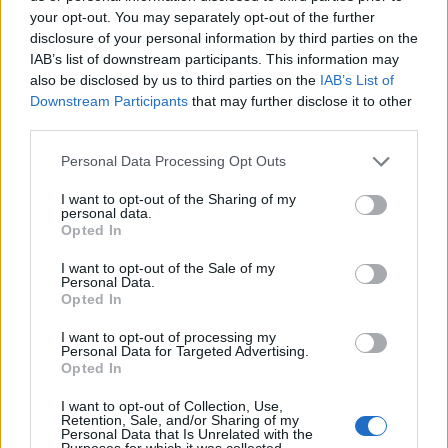
your opt-out. You may separately opt-out of the further
Εγγραφή
Σύνδεση
disclosure of your personal information by third parties on the
IAB’s list of downstream participants. This information may
also be disclosed by us to third parties on the
IAB’s List of
Downstream Participants
that may further disclose it to other
third parties.
Πρόσφατα
Please note that this website/app uses one or more Google
Personal Data Processing Opt Outs
Skip Bayless
22/06/2022 - 09:35
services and may gather and store information including but
Θέμα χρόνου το διαζύγιο
not limited to your visit or usage behaviour. You may click to
I want to opt-out of the Sharing of my
personal data.
grant or deny consent to Google and its third-party tags to
Απάντησε
2
Likes
0
Απαντήσεις
Opted In
use your data for below specified purposes in below Google
consent section.
I want to opt-out of the Sale of my
Personal Data.
Opted In
«
1
»
I want to opt-out of processing my
Personal Data for Targeted Advertising.
Opted In
I want to opt-out of Collection, Use,
Retention, Sale, and/or Sharing of my
BEST OF
INTERNET
Personal Data that Is Unrelated with the
Purposes for which it was collected.