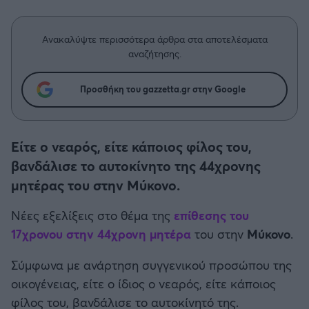
Η μητρότητα στον πάγκο
Δημήτρης Τσορμπατζόγλου
Συνεντεύξεις
Άρης
Μεγάλη μου Αγάπη
Ανακαλύψτε περισσότερα άρθρα στα αποτελέσματα
Μια Ιστορία από την Πόλη
αναζήτησης.
Λεβαδειακός
Προσθήκη του gazzetta.gr στην Google
ΟΦΗ
Βόλος
Είτε ο νεαρός, είτε κάποιος φίλος του,
βανδάλισε το αυτοκίνητο της 44χρονης
Ατρόμητος Αθηνών
μητέρας του στην Μύκονο.
Κηφισιά
Νέες εξελίξεις στο θέμα της
επίθεσης του
17χρονου στην 44χρονη μητέρα
του στην
Μύκονο
.
Αστέρας Τρίπολης
Σύμφωνα με ανάρτηση συγγενικού προσώπου της
Παναιτωλικός
οικογένειας, είτε ο ίδιος ο νεαρός, είτε κάποιος
φίλος του, βανδάλισε το αυτοκίνητό της.