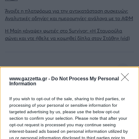
Άνοιξε η πλατφόρμα για την αντικατάσταση συσκευών:
Αναλυτικές οδηγίες και ημερομηνίες ανάλογα με το ΑΦΜ
Η Μαίη «άναψε» φωτιές στο Survivor: «Η Σταυρούλα
σώνει και ντε ήθελε να κοιμηθεί δίπλα στον Στάθη» (vid)
1
www.gazzetta.gr -
Do Not Process My Personal
Information
If you wish to opt-out of the sale, sharing to third parties, or
processing of your personal or sensitive information for
targeted advertising by us, please use the below opt-out
Για να προσθέσεις το σχόλιο
section to confirm your selection. Please note that after your
σου πρέπει να συνδεθείς
opt-out request is processed you may continue seeing
interest-based ads based on personal information utilized by
στο my gazzetta!
us or personal information disclosed to third parties prior to