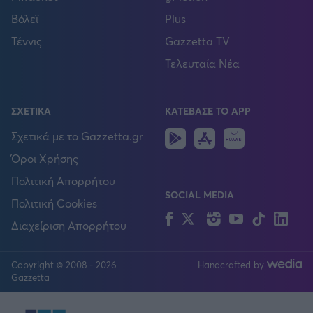
Βόλεϊ
Plus
Τέννις
Gazzetta TV
Τελευταία Νέα
ΣΧΕΤΙΚΑ
ΚΑΤΕΒΑΣΕ ΤΟ APP
Android
IOS
Huawei
Σχετικά με το Gazzetta.gr
Όροι Χρήσης
Πολιτική Απορρήτου
SOCIAL MEDIA
Πολιτική Cookies
Facebook
Twitter
Instagram
YouTube
TikTok
Lin
Διαχείριση Απορρήτου
Copyright © 2008 - 2026
Handcrafted by
FOLLOW US
Gazzetta