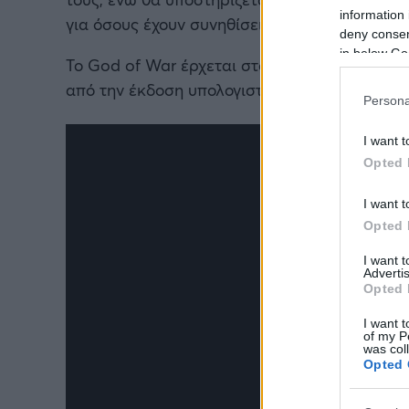
information 
για όσους έχουν συνηθίσει να παίζουν με αυτό
deny consent
in below Go
Το God of War έρχεται στο PC στις 14 Ιανουαρ
από την έκδοση υπολογιστών στη συνέχεια.
Persona
I want t
Opted 
I want t
Opted 
I want 
Advertis
Opted 
I want t
of my P
was col
Opted 