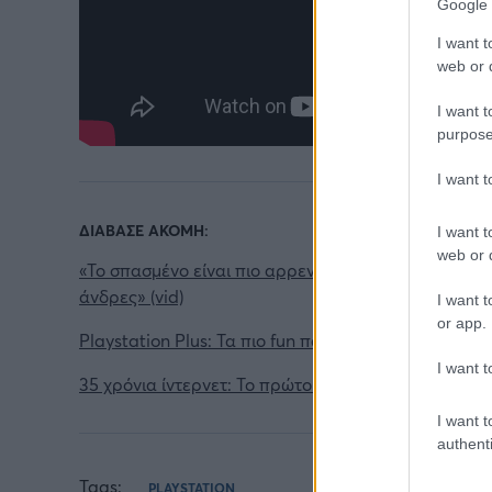
Google 
I want t
web or d
I want t
purpose
I want 
ΔΙΑΒΑΣΕ ΑΚΟΜΗ:
I want t
web or d
«Το σπασμένο είναι πιο αρρενωπό»: Ρώσοι καταστρέ
άνδρες» (vid)
I want t
or app.
Playstation Plus: Τα πιο fun παιχνίδια για όλη την οι
I want t
35 χρόνια ίντερνετ: Το πρώτο website το οποίο υπά
I want t
authenti
Tags:
PLAYSTATION