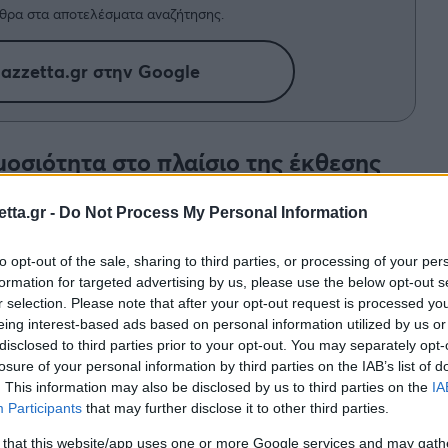
θρα στα αποτελέσματα αναζήτησης.
azzetta.gr στην Google
μοσιότητα στο πλαίσιο της έκθεσης
tta.gr -
Do Not Process My Personal Information
ameplay video του
God of War
στο PC, στο πλαίσιο
to opt-out of the sale, sharing to third parties, or processing of your per
ές τις μέρες στο Las Vegas.
formation for targeted advertising by us, please use the below opt-out s
r selection. Please note that after your opt-out request is processed y
α εντυπωσιάσει με τις επιδόσεις του, αφού για
eing interest-based ads based on personal information utilized by us or
λυση 4Κ αλλά και πολλές σύγχρονες τεχνικές
disclosed to third parties prior to your opt-out. You may separately opt-
losure of your personal information by third parties on the IAB’s list of
Reflex
της Nvidia.
. This information may also be disclosed by us to third parties on the
IA
Participants
that may further disclose it to other third parties.
ανάλογα με το πόσο ισχυρό είναι το σύστημά
στηρίων PS4 (
DualShock 4
) και PS5 (
DualSense
)
 that this website/app uses one or more Google services and may gath