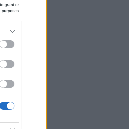
to grant or
ed purposes