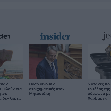
έναν
Πόσο δίνουν οι
5 ατάκες πο
ι μιλούν για
στοιχηματικές στον
το τέλος της
γινε
Μητσοτάκη
σύμφωνα με 
ς δεν ξέρει
Χάρβαρντ
θε