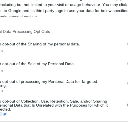
including but not limited to your visit or usage behaviour. You may click 
ν τον τρόπο.
 to Google and its third-party tags to use your data for below specifi
ogle consent section.
ίου και μπορείτε να δείτε το νεότερο video του
l Data Processing Opt Outs
o opt-out of the Sharing of my personal data.
In
o opt-out of the Sale of my Personal Data.
In
to opt-out of processing my Personal Data for Targeted
ing.
In
o opt-out of Collection, Use, Retention, Sale, and/or Sharing
ersonal Data that Is Unrelated with the Purposes for which it
lected.
Out