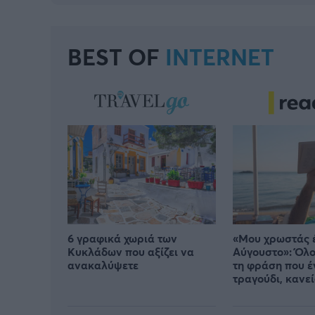
BEST OF
INTERNET
6 γραφικά χωριά των
«Μου χρωστάς 
Κυκλάδων που αξίζει να
Αύγουστο»: Όλο
ανακαλύψετε
τη φράση που έ
τραγούδι, κανεί
από πού προήλ