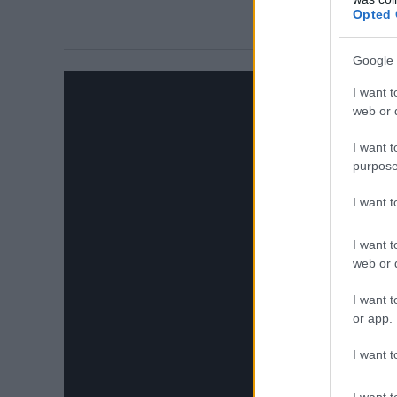
Opted 
Google 
I want t
web or d
I want t
purpose
I want 
I want t
web or d
I want t
or app.
I want t
I want t