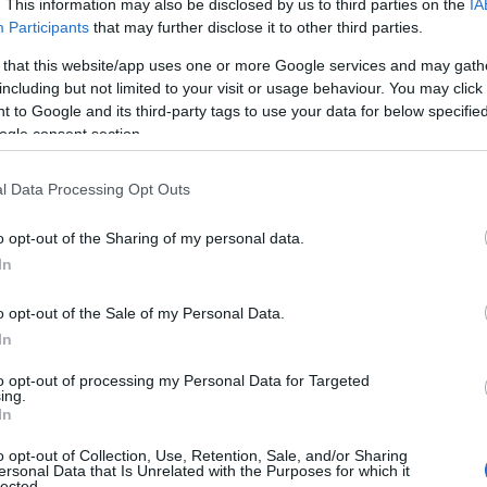
. This information may also be disclosed by us to third parties on the
IA
ο εταιρείες;
Participants
that may further disclose it to other third parties.
 that this website/app uses one or more Google services and may gath
egean
και όπως υποστηρίζει, επειδή η
including but not limited to your visit or usage behaviour. You may click 
τη χρέωσαν με 40 ευρώ παραπάνω. Δεν θα έπρεπε-
 to Google and its third-party tags to use your data for below specifi
ει δώσει τόσα λεφτά αφού «πετάει» μαζί τους,
ogle consent section.
l Data Processing Opt Outs
o opt-out of the Sharing of my personal data.
In
o opt-out of the Sale of my Personal Data.
In
to opt-out of processing my Personal Data for Targeted
ing.
In
o opt-out of Collection, Use, Retention, Sale, and/or Sharing
ersonal Data that Is Unrelated with the Purposes for which it
lected.