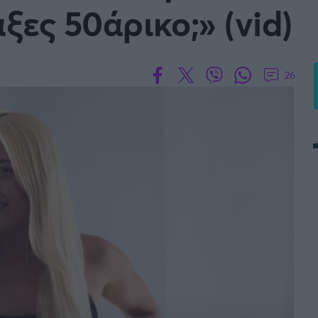
ξες 50άρικο;» (vid)
26