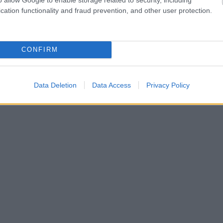
cation functionality and fraud prevention, and other user protection.
CONFIRM
ε «
ψωμόλυσσες
» και «τους πέταξα 50 ευρώ και
Data Deletion
Data Access
Privacy Policy