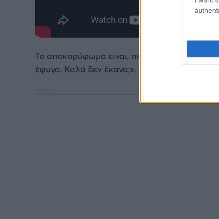
authenti
Το αποκορύφωμα είναι, πως τους χαρακτήρισ
έφυγα. Καλά δεν έκανα;».