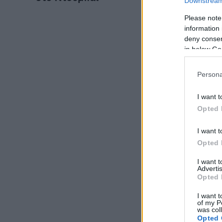
Downstream 
Please note
information 
deny consent
in below Go
Persona
I want t
Opted 
I want t
Opted 
I want 
Advertis
Opted 
I want t
of my P
was col
Opted 