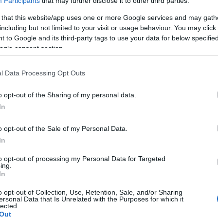
Participants
that may further disclose it to other third parties.
 that this website/app uses one or more Google services and may gath
including but not limited to your visit or usage behaviour. You may click 
 to Google and its third-party tags to use your data for below specifi
ogle consent section.
l Data Processing Opt Outs
o opt-out of the Sharing of my personal data.
In
o opt-out of the Sale of my Personal Data.
In
to opt-out of processing my Personal Data for Targeted
ing.
In
o opt-out of Collection, Use, Retention, Sale, and/or Sharing
ersonal Data that Is Unrelated with the Purposes for which it
lected.
Out