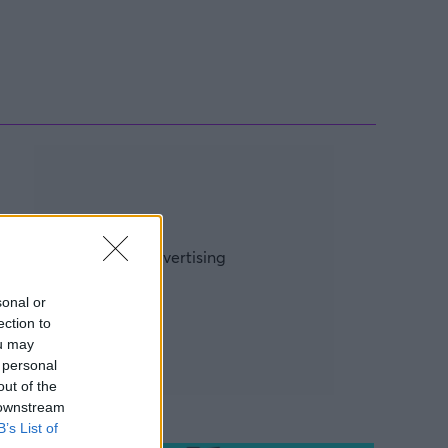
ρία από την Πόλη
ορμπατζόγλου
sonal or
ection to
ou may
 personal
out of the
 downstream
B’s List of