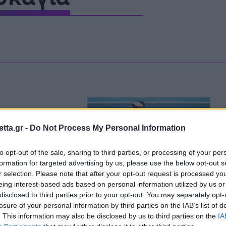
Μια Ιστο
Μιχάλης Τσαμπάς
Δημήτρης Τσ
Άρση Βαρών
FOLLOW US
 πέρασε στα
tta.gr -
Do Not Process My Personal Information
to opt-out of the sale, sharing to third parties, or processing of your per
formation for targeted advertising by us, please use the below opt-out s
r selection. Please note that after your opt-out request is processed y
eing interest-based ads based on personal information utilized by us or
disclosed to third parties prior to your opt-out. You may separately opt-
losure of your personal information by third parties on the IAB’s list of
ικό με Παολίνι
. This information may also be disclosed by us to third parties on the
IA