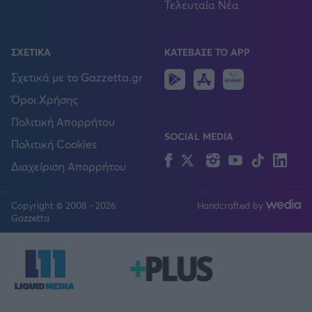
Τελευταία Νέα
ΣΧΕΤΙΚΑ
ΚΑΤΕΒΑΣΕ ΤΟ APP
Android
IOS
Huawei
Σχετικά με το Gazzetta.gr
Όροι Χρήσης
Πολιτική Απορρήτου
SOCIAL MEDIA
Πολιτική Cookies
Facebook
Twitter
Instagram
YouTube
TikTok
Lin
Διαχείριση Απορρήτου
Copyright © 2008 - 2026
Handcrafted by
FOLLOW US
Gazzetta