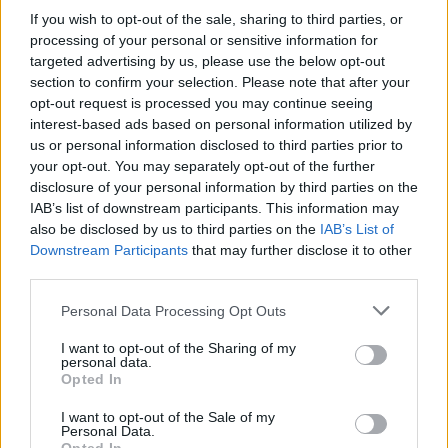
If you wish to opt-out of the sale, sharing to third parties, or
7 έξυπνα tips για να φτιάξετε γρήγορα τη βαλίτσα
processing of your personal or sensitive information for
των διακοπών
targeted advertising by us, please use the below opt-out
section to confirm your selection. Please note that after your
Η εξωτική παραλία της Πάργας που θα λατρέψετε
opt-out request is processed you may continue seeing
interest-based ads based on personal information utilized by
us or personal information disclosed to third parties prior to
your opt-out. You may separately opt-out of the further
disclosure of your personal information by third parties on the
IAB’s list of downstream participants. This information may
also be disclosed by us to third parties on the
IAB’s List of
Downstream Participants
that may further disclose it to other
third parties.
Please note that this website/app uses one or more Google
Personal Data Processing Opt Outs
services and may gather and store information including but
not limited to your visit or usage behaviour. You may click to
I want to opt-out of the Sharing of my
personal data.
grant or deny consent to Google and its third-party tags to
Opted In
use your data for below specified purposes in below Google
consent section.
I want to opt-out of the Sale of my
Personal Data.