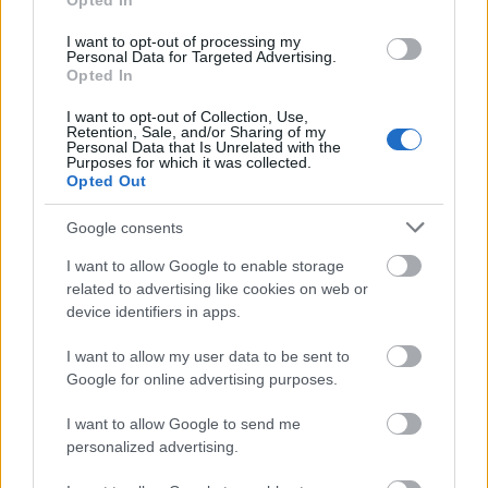
Opted In
«Μου χρωστάς έναν Αύγουστο»: Όλοι μιλούν για τη
I want to opt-out of processing my
φράση που έγινε τραγούδι, κανείς δεν ξέρει από
Personal Data for Targeted Advertising.
πού προήλθε
Opted In
I want to opt-out of Collection, Use,
Ο χορηγός στη νέα φανέλα του Σαλάχ έκανε τους
Retention, Sale, and/or Sharing of my
Έλληνες να απορούν
Personal Data that Is Unrelated with the
Purposes for which it was collected.
Opted Out
Αποστολία Ζώη: Ποζάρει στην παραλία και
εντυπωσιάζει με το καλλίγραμμο σώμα της
Google consents
I want to allow Google to enable storage
related to advertising like cookies on web or
device identifiers in apps.
I want to allow my user data to be sent to
Google for online advertising purposes.
I want to allow Google to send me
personalized advertising.