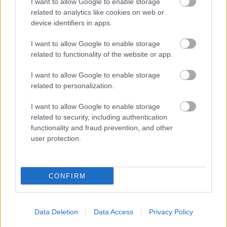
I want to allow Google to enable storage
related to analytics like cookies on web or
device identifiers in apps.
I want to allow Google to enable storage
related to functionality of the website or app.
Πόσο δίνουν οι στοιχηματικές στον Μητσοτάκη
I want to allow Google to enable storage
related to personalization.
Τα 15 μεγάλα οδικά έργα που αλλάζουν τον χάρτη -
Πότε ολοκληρώνονται, ποια καθυστερούν
I want to allow Google to enable storage
related to security, including authentication
functionality and fraud prevention, and other
Το χρονοδιάγραμμα για την αποκατάσταση της
user protection.
Δυτικής Αττικής μετά τη φωτιά
CONFIRM
Data Deletion
Data Access
Privacy Policy