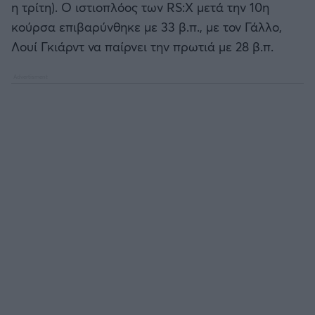
η τρίτη).
Ο ιστιοπλόος των
RS:
Χ μετά την 10η
Καλαμάτα
κούρσα επιβαρύνθηκε με 33 β.π., με τον Γάλλο,
Λουί Γκιάρντ να παίρνει την πρωτιά με 28 β.π.
Ηρακλής
Μπαρτσελόνα
Ρεάλ Μαδρίτης
Ατλέτικο Μαδρίτης
Μάντσεστερ Γιουνάιτεντ
Μάντσεστερ Σίτι
Λίβερπουλ
Τσέλσι