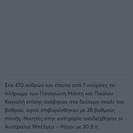
Άρσεναλ
Γιουβέντους
Μίλαν
Ίντερ
Μπάγερν Μονάχου
Στα 470 ανδρών και έπειτα από 7 κούρσες το
πλήρωμα των Παναγιώτη Μάντη και Παύλου
Παρί Σεν Ζερμέν
Καγιαλή επίσης ανέβηκαν στο δεύτερο σκαλί του
βάθρου, αφού επιβαρύνθηκαν με 28 βαθμούς
ποινής. Νικητές στην κατηγορία αναδείχθηκαν οι
Αυστραλοί
Μπέλχερ – Ράιαν με 20 β.π.