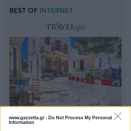
BEST OF
INTERNET
6 γραφικά χωριά των Κυκλάδων που αξίζει να
www.gazzetta.gr -
Do Not Process My Personal
Information
ανακαλύψετε