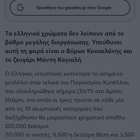
Η μητρότητα στον πάγκο
Δημήτρης Τσορμπατζόγλου
Συνεντεύξεις
Προσθήκη του gazzetta.gr στην Google
Άρης
Μεγάλη μου Αγάπη
Μια Ιστορία από την Πόλη
Λεβαδειακός
Τα ελληνικά χρώματα δεν λείπουν από το
βάθρο μεγάλης διοργάνωσης. Υπεύθυνοι
ΟΦΗ
αυτή τη φορά είναι ο Βύρων Κοκκαλάνης και
το ζευγάρι Μάντη Καγιαλή.
Βόλος
Ο Ελληνας ιστιοπλοός κατέκτησε το ασημένιο
Ατρόμητος Αθηνών
μετάλλιο στον τελικό του Παγκοσμίου Κυπέλλου,
που ολοκληρώθηκε σήμερα (30/11) στο Αμπου
Κηφισιά
Ντάμπι, στο οποίο οι τρεις πρώτοι σε κάθε μία
από τις 10 ολυμπιακές κατηγορίες που
Αστέρας Τρίπολης
διεξήχθησαν θα μοιραστούν χρηματικό έπαθλο
200.000 δολάρια
Παναιτωλικός
(10.000 οι νικητές, 6.500 η δεύτερη θέση και 3.500