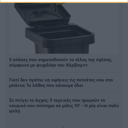
5 ατάκες που σηματοδοτούν το τέλος της σχέσης,
σύμφωνα με ψυχολόγο του Χάρβαρντ
Γιατί δεν πρέπει να αφήνεις τις πετσέτες σου στο
μπάνιο; Το λάθος που κάνουμε όλοι
Σε πνίγει το άγχος; 5 τεχνικές που ηρεμούν το
νευρικό σου σύστημα σε μόλις 10' - Η μία είναι πολύ
απλή