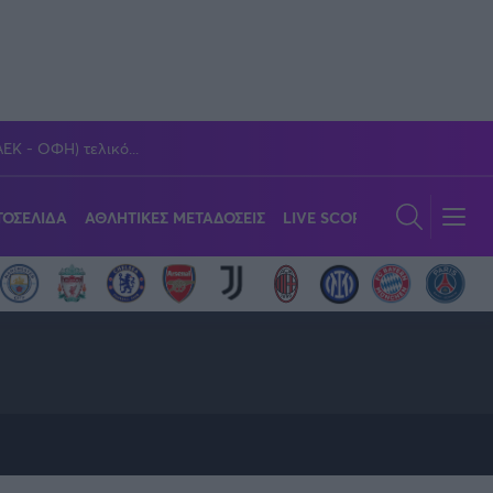
ΑΕΚ - ΟΦΗ) τελικό...
ΟΣΕΛΙΔΑ
ΑΘΛΗΤΙΚΕΣ ΜΕΤΑΔΟΣΕΙΣ
LIVE SCORE
GWOMEN
Α
όπουλος
C
ION BY ALLWYN
ns League
ns League
gue
NBA
Viral
Παναγιώτης Δαλαταριώφ
GMotion MotoGP
OLD SCHOOL
Europa League
Κύπελλο Ανδρών
Στίβος
TA SPECIALS
πετόπουλος
Δημήτρης Κατσιώνης
 League
ικών
p
λεϊ
La Liga
Κύπελλο Ελλάδος
Challenge Cup
Ιστιοπλοΐα
Analysis
alysis
ας
Νίκος Παπαδογιάννης
i
λή
Εθνική Ελλάδος
Eurobasket
Πάλη
ξεις
τουλίδης
Δημήτρης Τομαράς
μου Αγάπη
πονγκ
Κόσμος
Μαχητικά Αθλήματα