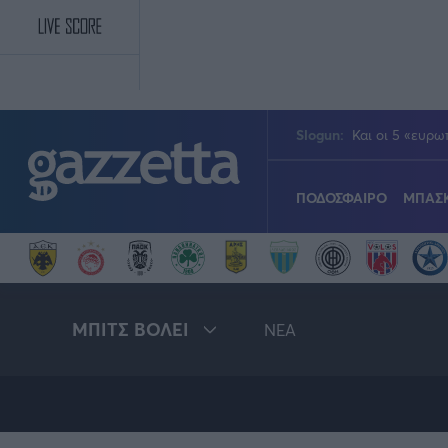
Παράκαμψη προς το κυρίως περιεχόμενο
Slogun:
Και οι 5 «ευρω
ΠΟΔΟΣΦΑΙΡΟ
ΜΠΑΣ
Πολιτική
Νίκος Αθανασίου
GMotion F1
GALACTICOS BY INTER
Stoiximan Super Le
Stoiximan GBL
Novibet Volley Lea
Τένις
PODCASTS
ΣΠΛΙΤ
ΜΠΙΤΣ ΒΟΛΕΙ
NEA
Τεχνολογία
Ανδρέας Δημάτος
ΜΕΤΑΒΙΒΑΣΗ BY NOVIB
Conference League
Εθνική Μπάσκετ
Κύπελλο Γυναικών
Γυμναστική
Transfer Stories
gMotion
Γιώργος Κούβαρης
Serie A
EuroCup
Κωπηλασία
Όλες οι διοργανώσεις
Γιώργος Σακελλαρίου
Μουντιάλ 2026
Τάε κβον ντο