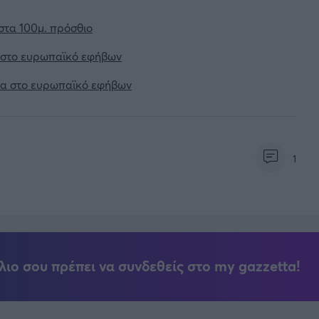
τα 100μ. πρόσθιο
ε στο ευρωπαϊκό εφήβων
δα στο ευρωπαϊκό εφήβων
1
λιο σου πρέπει να συνδεθείς στο my gazzetta!