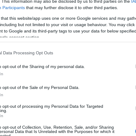
. This information may also be disclosed by us to third parties on the
IA
Participants
that may further disclose it to other third parties.
 that this website/app uses one or more Google services and may gath
including but not limited to your visit or usage behaviour. You may click 
την πρόκριση στον τελικό των
800μ. ελεύθερο
του
 to Google and its third-party tags to use your data for below specifi
πραγματοποιώντας χρόνο
7:54.88
στα προκριματικά
ogle consent section.
l Data Processing Opt Outs
ικών ο Σίσκος στα 200μ.
o opt-out of the Sharing of my personal data.
In
τής
έβγαλε κούραση, όπως και ο ίδιος δήλωσε στη
 αγώνισμα ο αθλητής του
ΠΑΟΚ
ολοκλήρωσε την
o opt-out of the Sale of my Personal Data.
In
σκυτάλη να παίρνει σειρά λίγες ημέρες αργότερα.
to opt-out of processing my Personal Data for Targeted
ing.
In
o opt-out of Collection, Use, Retention, Sale, and/or Sharing
ersonal Data that Is Unrelated with the Purposes for which it
lected.