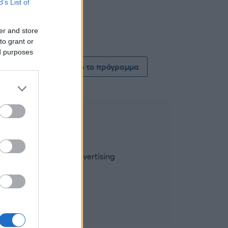
B’s List of
er and store
to grant or
ed purposes
Δείτε όλο το πρόγραμμα