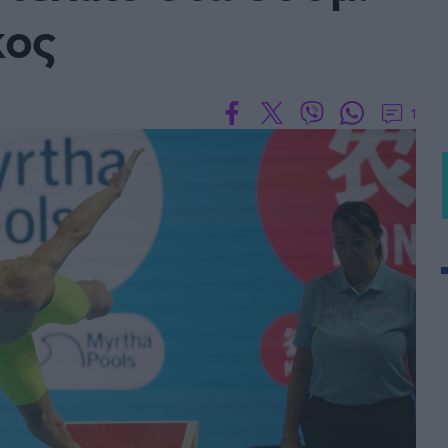
κος
1