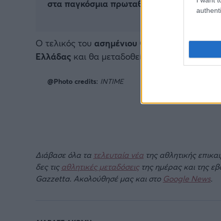
στα παγκόσμια πρωταθλήματα (vids)
authenti
Ο τελικός του
ασημένιου
Ολυμπιονίκη
στο
Πα
Ελλάδας
και θα
μεταδοθεί από την ΕΡΤ
2.
@Photo credits:
INTIME
Διάβασε όλα τα
τελευταία νέα
της αθλητικής επικα
δες τις
αθλητικές μεταδόσεις
της ημέρας και της ε
Gazzetta. Ακολούθησέ μας και στο
Google News
.