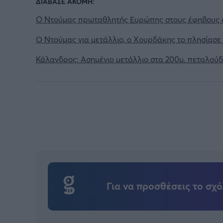
ΔΙΑΒΑΣΕ ΑΚΟΜΗ:
O Ντούμας πρωταθλητής Ευρώπης στους έφηβους σ
Ο Ντούμας για μετάλλιο, ο Χουρδάκης το πλησίασ
Κάλανδρος: Ασημένιο μετάλλιο στα 200μ. πεταλού
Για να προσθέσεις το σχό