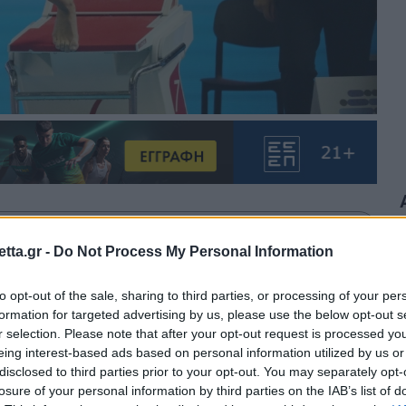
θρα στα αποτελέσματα αναζήτησης.
tta.gr -
Do Not Process My Personal Information
azzetta.gr στην Google
to opt-out of the sale, sharing to third parties, or processing of your per
formation for targeted advertising by us, please use the below opt-out s
r selection. Please note that after your opt-out request is processed y
eing interest-based ads based on personal information utilized by us or
 Μάρκος στα 800μ. ελεύθερο του
disclosed to third parties prior to your opt-out. You may separately opt-
losure of your personal information by third parties on the IAB’s list of
 στίβου, πραγματοποιώντας χρόνο