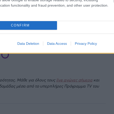
cation functionality and fraud prevention, and other user protection.
ρίσι
είναι προγραμματισμένος για τις
14:56 ώρα
CONFIRM
Data Deletion
Data Access
Privacy Policy
ιρότητας. Μάθε για όλους τους
live αγώνες σήμερα
και
βδομάδας μέσα από το υπερπλήρες Πρόγραμμα TV του