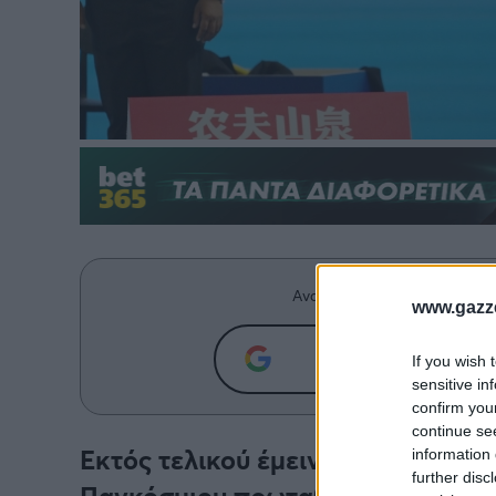
Ανακαλύψτε περισσότερα άρ
www.gazze
Προσθήκη του g
If you wish 
sensitive in
confirm you
continue se
Εκτός τελικού έμεινε ο Δημήτρης
information 
further disc
Παγκόσμιου πρωταθλήματος υγρού