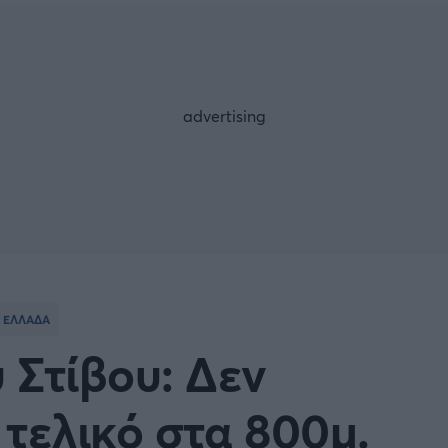
Μια Ιστο
Μιχάλης Τσαμπάς
Δημήτρης Τσ
Άρση Βαρών
FOLLOW US
ΕΛΛΑΔΑ
 Στίβου: Δεν
τελικό στα 800μ.