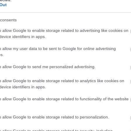
Out
consents
o allow Google to enable storage related to advertising like cookies on
evice identifiers in apps.
o allow my user data to be sent to Google for online advertising
s.
to allow Google to send me personalized advertising.
τοχές δεν κατάφεραν να βρίσκονται στο
o allow Google to enable storage related to analytics like cookies on
ου τελικού αντίστοιχα. Το «γαλανόλευκο»
evice identifiers in apps.
τολου Χρήστου
στα
100μ. ύπτιο.
o allow Google to enable storage related to functionality of the website
o allow Google to enable storage related to personalization.
μεγάλες στιγμές
o allow Google to enable storage related to security, including