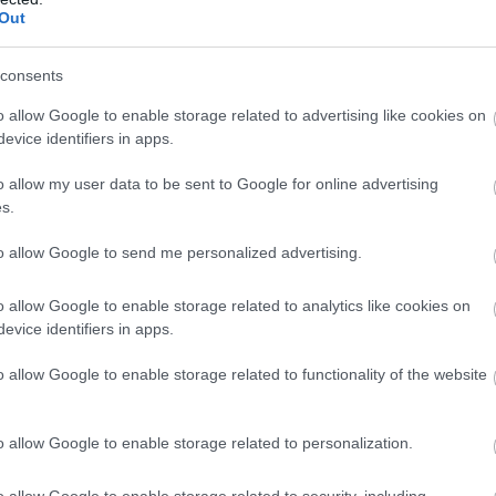
Out
consents
o allow Google to enable storage related to advertising like cookies on
evice identifiers in apps.
o allow my user data to be sent to Google for online advertising
s.
 ημέρας, η
Νικόλ
Παυλοπούλου
κατετάγη
19η
στα
to allow Google to send me personalized advertising.
με
32.24
και η
Κωνσταντίνα
Ανδριάνα
Γκόβαρη
με
τάμου
με
50.47
ήταν
44ος
και ο
Κωνσταντίνος
o allow Google to enable storage related to analytics like cookies on
evice identifiers in apps.
πουλος
πήρε την
50η θέση
στα
100μ
.
πρόσθιο με
στα
100μ. ύπτιο
με
58.90.
o allow Google to enable storage related to functionality of the website
μμετοχή του
Βασίλη
Κακουλάκη
στη γρήγορη σειρά
o allow Google to enable storage related to personalization.
o allow Google to enable storage related to security, including