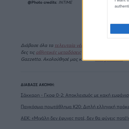
@Photo credits:
INTIME
authenti
Διάβασε όλα τα
τελευταία νέα
της αθλητικής επικα
δες τις
αθλητικές μεταδόσεις
της ημέρας και της ε
Gazzetta. Ακολούθησέ μας και στο
Google News
.
ΔΙΑΒΑΣΕ ΑΚΟΜΗ:
Σάκκαρη - Γκοφ 0-2: Αποκλεισμός με κακή εμφάνισ
Παγκόσμιο πρωτάθλημα Κ20: Διπλή ελληνική πρόκρι
ΑΕΚ: «Μιχάλη δεν έφυγες ποτέ, δεν θα φύγεις ποτέ!