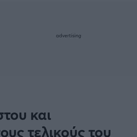
Μια Ιστο
Μιχάλης Τσαμπάς
Δημήτρης Τσ
Άρση Βαρών
FOLLOW US
του και
ους τελικούς του