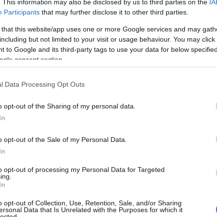
. This information may also be disclosed by us to third parties on the
IA
Participants
that may further disclose it to other third parties.
24.40 στα 50μ. ύπτιο
, ο
Απόστολος
Χρήστου
 that this website/app uses one or more Google services and may gath
 μίτινγκ κολύμβησης "Sette Colli", που διεξάγεται
including but not limited to your visit or usage behaviour. You may click 
 to Google and its third-party tags to use your data for below specifi
αχύτερος στους προκριματικούς των
100μ. ύπτιο
με
ogle consent section.
κό άλλη μία πρωτιά και έναν καλό χρόνο.
l Data Processing Opt Outs
ννα
Ντουντουνάκη
, η οποία κατέλαβε την έκτη
γώνισμα, η
Γεωργία
Δαμασιώτη
ήταν
10η
με
59.42
o opt-out of the Sharing of my personal data.
τελικό, όπως επίσης η
Ελένη
Αντωνιάδου
στα
In
απαστάμος
στα
400μ. μικτή ατομική
(14ος με
o opt-out of the Sale of my Personal Data.
In
to opt-out of processing my Personal Data for Targeted
ing.
In
o opt-out of Collection, Use, Retention, Sale, and/or Sharing
ersonal Data that Is Unrelated with the Purposes for which it
lected.