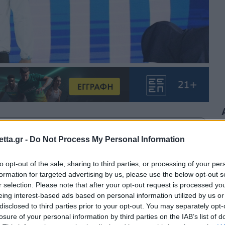
θρα στα αποτελέσματα αναζήτησης.
tta.gr -
Do Not Process My Personal Information
azzetta.gr στην Google
to opt-out of the sale, sharing to third parties, or processing of your per
formation for targeted advertising by us, please use the below opt-out s
r selection. Please note that after your opt-out request is processed y
eing interest-based ads based on personal information utilized by us or
στα 100μ. ύπτιο και 100μ. πεταλούδα
disclosed to third parties prior to your opt-out. You may separately opt-
losure of your personal information by third parties on the IAB’s list of
 και η Άννα Ντουντουνάκη.