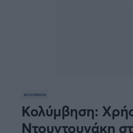
Γιώργος Τσακίρης
Πυγμαχία
ΚΟΛΥΜΒΗΣΗ
Κολύμβηση: Χρήσ
Ντουντουνάκη στ