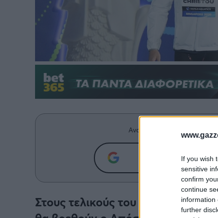
Ανακαλύψτε περισσότερα άρ
www.gazze
Προσθήκη του g
If you wish 
sensitive in
confirm you
continue se
Στους τελικούς του «Sette Colli» 
information 
further disc
θα βρεθούν ο Απόστολος Χρήστου