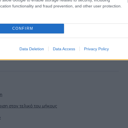
cation functionality and fraud prevention, and other user protection.
CONFIRM
ιρότητας. Μάθε για όλους τους
live αγώνες σήμερα
και
Data Deletion
Data Access
Privacy Policy
βδομάδας μέσα από το υπερπλήρες Πρόγραμμα TV του
η
ση στον τελικό του μήκους
»