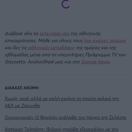
Διάβασε όλα τα
τελευταία νέα
της αθλητικής
επικαιρότητας. Μάθε για όλους τους
live αγώνες σήμερα
και δες τις
αθλητικές μεταδόσεις
της ημέρας και της
εβδομάδας μέσα από το υπερπλήρες Πρόγραμμα TV του
Gazzetta. Ακολούθησέ μας και στο
Google News
.
ΔΙΑΒΑΣΕ ΑΚΟΜΗ:
Χωρίς γκολ αλλά με καλή εικόνα το πρώτο φιλικό της
ΑΕΛ με Ζάκυνθο
Ουρουγουάη: Ο Φορλάν ανέλαβε τον πάγκο της Σελέστε
Αστέρας Τρίπολης: Φιλικό «πρόβα τζενεράλε» με την