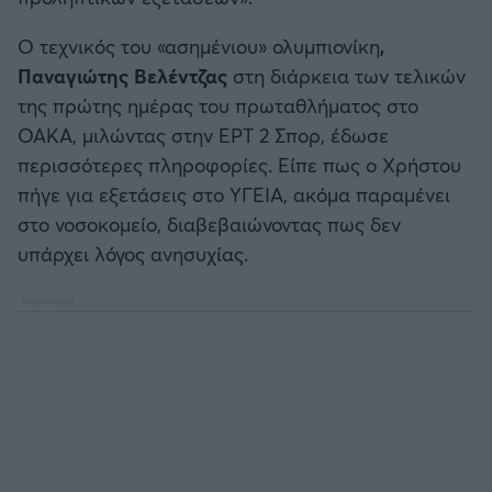
Καλαμάτα
Ο τεχνικός του «ασημένιου» ολυμπιονίκη
,
Παναγιώτης Βελέντζας
στη διάρκεια των τελικών
Ηρακλής
της πρώτης ημέρας του πρωταθλήματος στο
ΟΑΚΑ, μιλώντας στην ΕΡΤ 2 Σπορ, έδωσε
Μπαρτσελόνα
περισσότερες πληροφορίες. Είπε πως ο Χρήστου
πήγε για εξετάσεις στο ΥΓΕΙΑ, ακόμα παραμένει
Ρεάλ Μαδρίτης
στο νοσοκομείο, διαβεβαιώνοντας πως δεν
υπάρχει λόγος ανησυχίας.
Ατλέτικο Μαδρίτης
Μάντσεστερ Γιουνάιτεντ
Μάντσεστερ Σίτι
Λίβερπουλ
Τσέλσι