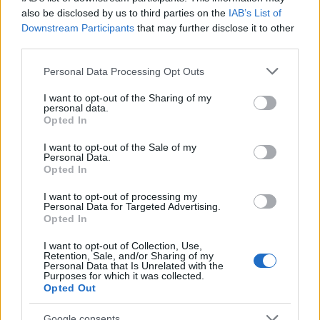
also be disclosed by us to third parties on the
IAB’s List of
Downstream Participants
that may further disclose it to other
third parties.
Please note that this website/app uses one or more Google
Personal Data Processing Opt Outs
services and may gather and store information including but
not limited to your visit or usage behaviour. You may click to
I want to opt-out of the Sharing of my
personal data.
grant or deny consent to Google and its third-party tags to
Opted In
use your data for below specified purposes in below Google
consent section.
I want to opt-out of the Sale of my
Personal Data.
6 γραφικά χωριά των Κυκλάδων που αξίζει να
Opted In
ανακαλύψετε
I want to opt-out of processing my
Personal Data for Targeted Advertising.
7 έξυπνα tips για να φτιάξετε γρήγορα τη βαλίτσα
Opted In
των διακοπών
I want to opt-out of Collection, Use,
Retention, Sale, and/or Sharing of my
Η εξωτική παραλία της Πάργας που θα λατρέψετε
Personal Data that Is Unrelated with the
Purposes for which it was collected.
Opted Out
Google consents