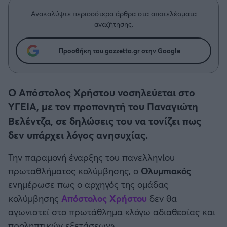
Η μητρότητα στον πάγκο
Δημήτρης Τσορμπατζόγλου
Συνεντεύξεις
Ανακαλύψτε περισσότερα άρθρα στα αποτελέσματα
Άρης
Μεγάλη μου Αγάπη
αναζήτησης.
Μια Ιστορία από την Πόλη
Λεβαδειακός
Προσθήκη του gazzetta.gr στην Google
ΟΦΗ
Ο Απόστολος Χρήστου νοσηλεύεται στο
Βόλος
ΥΓΕΙΑ, με τον προπονητή του Παναγιώτη
Βελέντζα, σε δηλώσεις του να τονίζει πως
Ατρόμητος Αθηνών
δεν υπάρχει λόγος ανησυχίας.
Κηφισιά
Την παραμονή έναρξης του πανελληνίου
πρωταθλήματος κολύμβησης, ο
Ολυμπιακός
Αστέρας Τρίπολης
ενημέρωσε πως ο αρχηγός της ομάδας
κολύμβησης
Απόστολος Χρήστου
δεν θα
Παναιτωλικός
αγωνιστεί στο πρωτάθλημα «λόγω αδιαθεσίας και
προληπτικών εξετάσεων».