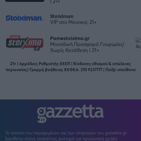
| 21+
Stoiximan
VIP στο Μονακό; 21+
Pamestoixima.gr
Μοναδική Προσφορά Γνωριμίας!
Χωρίς Κατάθεση | 21+
21+ | Αρμόδιος Ρυθμιστής ΕΕΕΠ | Κίνδυνος εθισμού & απώλειας
περιουσίας| Γραμμή βοήθειας ΚΕΘΕΑ: 210 9237777 | Παίξε υπεύθυνα
Το σύνολο του περιεχομένου και των υπηρεσιών του gazzetta.gr
διατίθεται στους επισκέπτες αυστηρά για προσωπική χρήση.