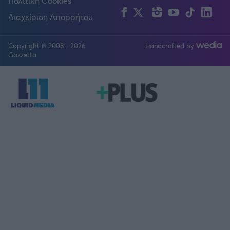
Πολιτική Cookies
Facebook
Twitter
Instagram
YouTube
TikTok
Lin
Διαχείριση Απορρήτου
Copyright © 2008 - 2026
Handcrafted by
FOLLOW US
Gazzetta