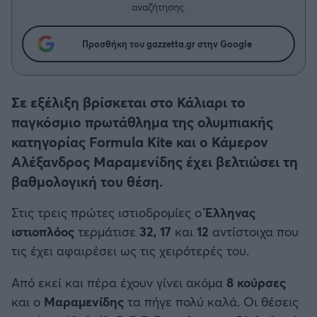
Η μητρότητα στον πάγκο
Δημήτρης Τσορμπατζόγλου
αναζήτησης.
Συνεντεύξεις
Άρης
Μεγάλη μου Αγάπη
Προσθήκη του gazzetta.gr στην Google
Μια Ιστορία από την Πόλη
Λεβαδειακός
ΟΦΗ
Σε εξέλιξη βρίσκεται στο Κάλιαρι το
παγκόσμιο πρωτάθλημα της ολυμπιακής
Βόλος
κατηγορίας Formula Kite και ο Κάμερον
Αλέξανδρος Μαραμενίδης έχει βελτιώσει τη
Ατρόμητος Αθηνών
βαθμολογική του θέση.
Στις τρεις πρώτες ιστιοδρομίες ο
Έλληνας
Κηφισιά
ιστιοπλόος
τερμάτισε
32, 17
και
12
αντίστοιχα που
τις έχει αφαιρέσει ως τις χειρότερές του.
Αστέρας Τρίπολης
Από εκεί και πέρα έχουν γίνει ακόμα
8 κούρσες
Παναιτωλικός
και ο
Μαραμενίδης
τα πήγε πολύ καλά. Οι θέσεις