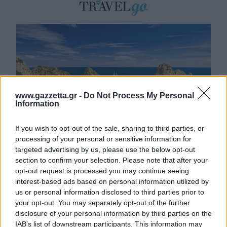
www.gazzetta.gr -
Do Not Process My Personal
Information
If you wish to opt-out of the sale, sharing to third parties, or
processing of your personal or sensitive information for
targeted advertising by us, please use the below opt-out
section to confirm your selection. Please note that after your
Πέρα από τη Λισαβόνα: 10 μαγευτικοί προορισμοί
opt-out request is processed you may continue seeing
της Πορτογαλίας
interest-based ads based on personal information utilized by
us or personal information disclosed to third parties prior to
Το καλά κρυμμένο μυστικό της Κρήτης: Το φαράγγι
your opt-out. You may separately opt-out of the further
των Αγίων και η μαγευτική παραλία στο Λιβυκό
disclosure of your personal information by third parties on the
IAB’s list of downstream participants. This information may