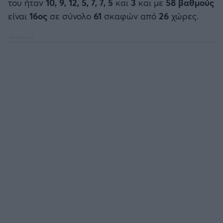
του ήταν
10, 9, 12, 5, 7, 7, 5
και
3
και με
58 βαθμούς
Καλαμάτα
είναι
16ος
σε σύνολο
61
σκαφών από
26
χώρες.
Ηρακλής
Μπαρτσελόνα
Ρεάλ Μαδρίτης
Ατλέτικο Μαδρίτης
Μάντσεστερ Γιουνάιτεντ
Μάντσεστερ Σίτι
Λίβερπουλ
Τσέλσι