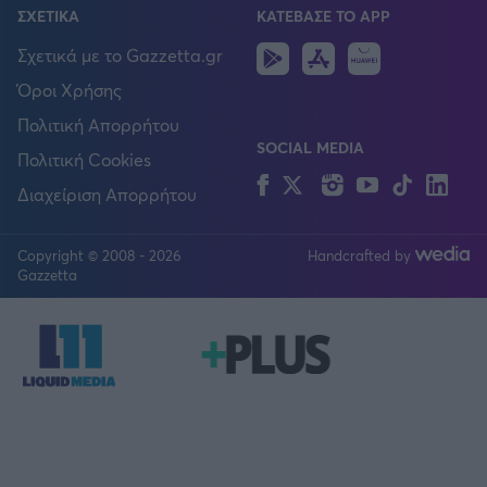
ΣΧΕΤΙΚΑ
ΚΑΤΕΒΑΣΕ ΤΟ APP
Android
IOS
Huawei
Σχετικά με το Gazzetta.gr
Όροι Χρήσης
Πολιτική Απορρήτου
SOCIAL MEDIA
Πολιτική Cookies
Facebook
Twitter
Instagram
YouTube
TikTok
Lin
Διαχείριση Απορρήτου
Copyright © 2008 - 2026
Handcrafted by
FOLLOW US
Gazzetta