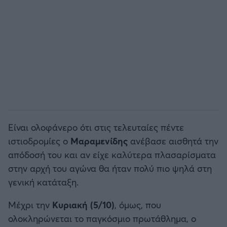
Άρσεναλ
Γιουβέντους
Μίλαν
Ίντερ
Είναι ολοφάνερο ότι στις τελευταίες πέντε
Μπάγερν Μονάχου
ιστιοδρομίες ο
Μαραμενίδης
ανέβασε αισθητά την
απόδοσή του και αν είχε καλύτερα πλασαρίσματα
Παρί Σεν Ζερμέν
στην αρχή του αγώνα θα ήταν πολύ πιο ψηλά στη
γενική κατάταξη.
Μέχρι την
Κυριακή (5/10)
, όμως, που
ολοκληρώνεται το παγκόσμιο πρωτάθλημα, ο