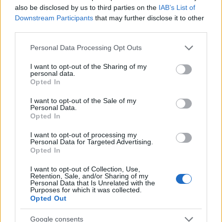
6 γραφικά χωριά των Κυκλάδων που αξίζει να
also be disclosed by us to third parties on the
IAB’s List of
ανακαλύψετε
Downstream Participants
that may further disclose it to other
third parties.
Please note that this website/app uses one or more Google
Personal Data Processing Opt Outs
services and may gather and store information including but
not limited to your visit or usage behaviour. You may click to
I want to opt-out of the Sharing of my
personal data.
grant or deny consent to Google and its third-party tags to
Opted In
use your data for below specified purposes in below Google
consent section.
I want to opt-out of the Sale of my
Personal Data.
Opted In
I want to opt-out of processing my
Personal Data for Targeted Advertising.
Opted In
I want to opt-out of Collection, Use,
Retention, Sale, and/or Sharing of my
Personal Data that Is Unrelated with the
Purposes for which it was collected.
Opted Out
Κλέλια Ανδριολάτου: Έβαλε το μαγιό και έκανε
γιόγκα στον Αχέροντα
Google consents