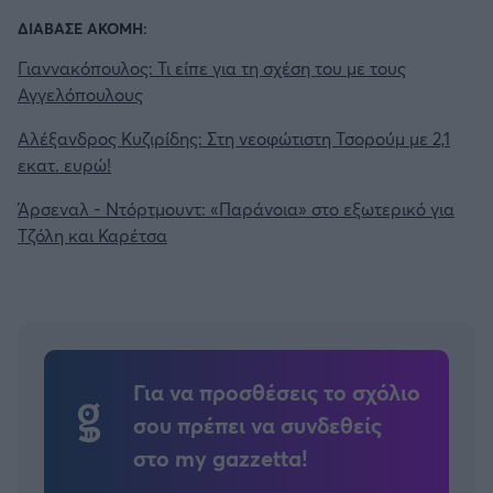
ΔΙΑΒΑΣΕ ΑΚΟΜΗ:
Γιαννακόπουλος: Τι είπε για τη σχέση του με τους
Αγγελόπουλους
Αλέξανδρος Κυζιρίδης: Στη νεοφώτιστη Τσορούμ με 2,1
εκατ. ευρώ!
Άρσεναλ - Ντόρτμουντ: «Παράνοια» στο εξωτερικό για
Τζόλη και Καρέτσα
Για να προσθέσεις το σχόλιο
σου πρέπει να συνδεθείς
στο my gazzetta!