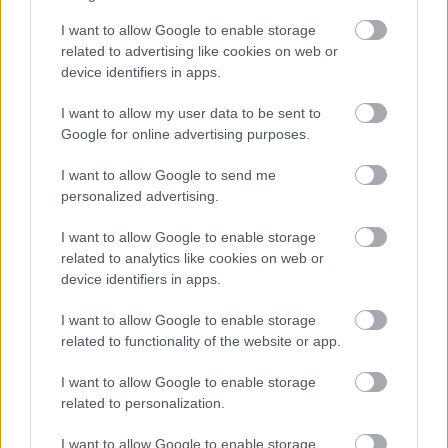
I want to allow Google to enable storage
TikToker διαγνώστηκε με Αλτσχάιμερ: Επέλεξε
related to advertising like cookies on web or
υποβοηθούμενη ευθανασία στα 49 και κατέγραψε
device identifiers in apps.
τις τελευταίες μέρες
I want to allow my user data to be sent to
Τσουβέλας: «Οι φωτογραφίες αδικούν την Εύα, δεν
Google for online advertising purposes.
έχει φωτογένεια - Λες κι εγώ είμαι ο Μπραντ Πιτ»
(vid)
I want to allow Google to send me
personalized advertising.
I want to allow Google to enable storage
related to analytics like cookies on web or
device identifiers in apps.
I want to allow Google to enable storage
related to functionality of the website or app.
I want to allow Google to enable storage
related to personalization.
I want to allow Google to enable storage