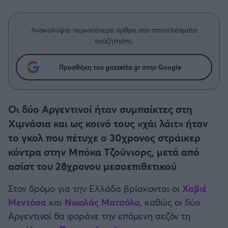
Η μητρότητα στον πάγκο
Δημήτρης Τσορμπατζόγλου
Κύπελλο Γερμανίας
Συνεντεύξεις
Άρης
Μεγάλη μου Αγάπη
Ανακαλύψτε περισσότερα άρθρα στα αποτελέσματα
Κύπελλο Ελλάδος
Μια Ιστορία από την Πόλη
αναζήτησης.
Λεβαδειακός
CHAMPIONS LEAGUE
Προσθήκη του gazzetta.gr στην Google
ΟΦΗ
EUROPA LEAGUE
Βόλος
Οι δύο Αργεντινοί ήταν συμπαίκτες στη
UEFA NATIONS LEAGUE
Χιμνάσια και ως κοινό τους «χάι λάιτ» ήταν
Ατρόμητος Αθηνών
το γκολ που πέτυχε ο 30χρονος στράικερ
COPA AMERICA
κόντρα στην Μπόκα Τζούνιορς, μετά από
Κηφισιά
ασίστ του 28χρονου μεσοεπιθετικού
Μουντιάλ 2026
Αστέρας Τρίπολης
Στον δρόμο για την Ελλάδα βρίσκονται οι
Χαβιέ
EURO
Μεντόσα
και
Νικολάς Ματσόλα
, καθώς οι δύο
Παναιτωλικός
Αργεντινοί θα φοράνε την επόμενη σεζόν τη
Γ' Εθνική