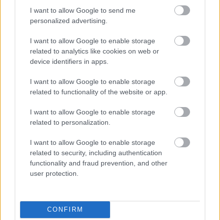
I want to allow Google to send me
personalized advertising.
I want to allow Google to enable storage
related to analytics like cookies on web or
device identifiers in apps.
I want to allow Google to enable storage
related to functionality of the website or app.
SUPERLEAGUE Τελευταία Νέα
I want to allow Google to enable storage
related to personalization.
I want to allow Google to enable storage
related to security, including authentication
functionality and fraud prevention, and other
user protection.
ΣΤΟΙΧΗΜΑ LIVE CASINO
CONFIRM