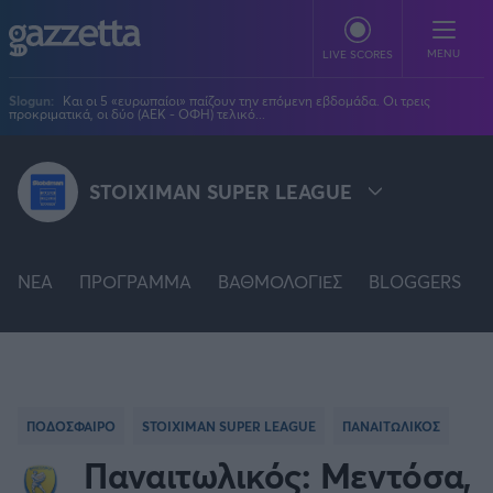
Παράκαμψη προς το κυρίως περιεχόμενο
MENU
LIVE SCORES
Slogun:
Και οι 5 «ευρωπαίοι» παίζουν την επόμενη εβδομάδα. Οι τρεις
προκριματικά, οι δύο (ΑΕΚ - ΟΦΗ) τελικό...
ΠΟΔΟΣΦΑΙΡΟ
STOIXIMAN SUPER LEAGUE
Stoiximan Super League
ΜΠΑΣΚΕΤ
Super League 2
Stoiximan GBL
Όλες οι διοργανώσεις
ΒΟΛΕΪ
Champions League
NEA
EuroLeague
ΠΡΟΓΡΑΜΜΑ
ΒΑΘΜΟΛΟΓΙΕΣ
BLOGGERS
Novibet Volley League
ΑΛΛΑ ΣΠΟΡ
STOIXIMAN SUPER LEAGUE
Europa League
Champions League
Volley League Γυναικών
Τένις
PLUS
Conference League
NBA
SUPER LEAGUE 2
Pre League
Χάντμπολ
Πολιτική
Κύπελλο Ελλάδας
Εθνική Μπάσκετ
BLOGGERS
Κύπελλο Ανδρών
Πόλο
Κοινωνία
Premier League
PREMIER LEAGUE
Elite League
Νίκος Αθανασίου
ΠΟΔΟΣΦΑΙΡΟ
STOIXIMAN SUPER LEAGUE
ΠΑΝΑΙΤΩΛΙΚΟΣ
GMOTION
Κύπελλο Γυναικών
Διεθνή
Στίβος
La Liga
Δημήτρης Βέργος
Α1 Γυναικών
Παναιτωλικός: Μεντόσα,
GMotion F1
Champions League
Viral
FA CUP
ΠΡΩΤΟΣΕΛΙΔΑ
Γυμναστική
Serie A
Βασίλης Βλαχόπουλος
Κύπελλο Ελλάδος