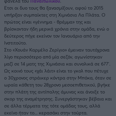
φανέλα του
Παναιτωλικού
.
Καλαμάτα
Ετσι οι δυο τους θα ξανασμίξουν, αφού το 2015
Προκριματικά MUNDIAL 2026
υπήρξαν συμπαίκτες στη Χιμνάσια Λα Πλάτα. Ο
Ηρακλής
πρώτος είναι «γέννημα - θρέμμα» της και
Προκριματικά EURO
βρίσκονταν ήδη μερικά χρόνια στην ομάδα, ενώ ο
Μπαρτσελόνα
δεύτερος πήγε εκείνον τον Ιανουάριο από την
CONFERENCE LEAGUE
Ινστιτούτο.
Ρεάλ Μαδρίτης
Στο «Χουάν Καρμέλο Ζερίγιο» έμειναν ταυτόχρονα
Διεθνή Φιλικά
λίγο περισσότερο από μία σεζόν, αγωνίστηκαν
Ατλέτικο Μαδρίτης
μαζί σε 14 ματς της Χιμνάσια και συνολικά σε 677'.
Ποδόσφαιρο Γυναικών
Ως κοινό τους «χάι λάιτ» είναι το γκολ που πέτυχε
Μάντσεστερ Γιουνάιτεντ
ο 30χρονος στράικερ κόντρα στην Μπόκα, όταν σε
EFL CUP
ωραία κάθετη του 28χρονο μεσοεπιθετικού, βγήκε
Μάντσεστερ Σίτι
στην πλάτη της αντίπαλης άμυνας και άνοιξε το
COPA AFRICA
σκορ της αναμέτρησης. Συνεργάστηκαν βέβαια και
Λίβερπουλ
σε άλλα τέρματα της τότε ομάδας τους, αλλά
MLS
εκείνο ήταν το... κερασάκι στην τούρτα.
Τσέλσι