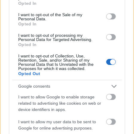
grant or deny consent to Google and its third-party tags to
Opted In
use your data for below specified purposes in below Google
consent section.
I want to opt-out of the Sale of my
Personal Data.
Για να προσθέσεις το σχόλιο
Opted In
σου πρέπει να συνδεθείς
I want to opt-out of processing my
στο my gazzetta!
Personal Data for Targeted Advertising.
Opted In
Εγγραφή
Σύνδεση
I want to opt-out of Collection, Use,
Retention, Sale, and/or Sharing of my
Personal Data that Is Unrelated with the
Purposes for which it was collected.
Opted Out
Google consents
I want to allow Google to enable storage
related to advertising like cookies on web or
device identifiers in apps.
I want to allow my user data to be sent to
Google for online advertising purposes.