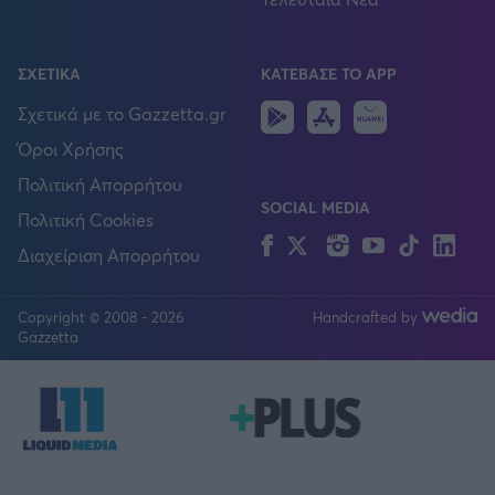
ΣΧΕΤΙΚΑ
ΚΑΤΕΒΑΣΕ ΤΟ APP
Android
IOS
Huawei
Σχετικά με το Gazzetta.gr
Όροι Χρήσης
Πολιτική Απορρήτου
SOCIAL MEDIA
Πολιτική Cookies
Facebook
Twitter
Instagram
YouTube
TikTok
Lin
Διαχείριση Απορρήτου
Copyright © 2008 - 2026
Handcrafted by
FOLLOW US
Gazzetta