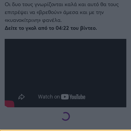
Οι δυο τους γνωρίζονται καλά και αυτό θα τους
EREDIVISIE
επιτρέψει να «βρεθούν» άμεσα και με την
Άρσεναλ
«κυανοκίτρινη» φανέλα.
CYPRUS LEAGUE BY STOIXIMAN
Δείτε το γκολ από το 04:22 του βίντεο.
Γιουβέντους
Παγκόσμιο Κύπελλο Συλλόγων 2025
Μίλαν
LIGA PORTUGAL BETCLIC
Ίντερ
Α' Εθνική Γυναικών
Μπάγερν Μονάχου
SUPER CUP Ελλάδας
Παρί Σεν Ζερμέν