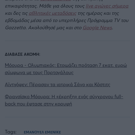
EREDIVISIE
επικαιρότητας. Μάθε για όλους τους
live αγώνες σήμερα
και δες τις
αθλητικές μεταδόσεις
της ημέρας και της
Άρσεναλ
εβδομάδας μέσα από το υπερπλήρες Πρόγραμμα TV του
CYPRUS LEAGUE BY STOIXIMAN
Gazzetta. Ακολούθησέ μας και στο
Google News
.
Γιουβέντους
Παγκόσμιο Κύπελλο Συλλόγων 2025
Μίλαν
LIGA PORTUGAL BETCLIC
ΔΙΑΒΑΣΕ ΑΚΟΜΗ:
Ίντερ
Μόουρα - Ολυμπιακός: Ετοιμάζει πρόταση 7 εκατ. ευρώ
Α' Εθνική Γυναικών
σύμφωνα με τους Πορτογάλους
Μπάγερν Μονάχου
Αϊντχόφεν: Πέρασαν τα ιατρικά Σάνο και Κόστιτς
SUPER CUP Ελλάδας
Φρανσίσκο Μόουρα: Η «έκρηξη» ενός σύγχρονου full-
Παρί Σεν Ζερμέν
back που έφτασε στην κορυφή
Tags:
ΕΜΑΝΟΥΕΛ ΕΜΕΝΙΚΕ