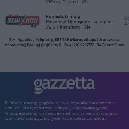
VIP στο Μονακό; 21+
Pamestoixima.gr
Μοναδική Προσφορά Γνωριμίας!
Χωρίς Κατάθεση | 21+
21+ | Αρμόδιος Ρυθμιστής ΕΕΕΠ | Κίνδυνος εθισμού & απώλειας
περιουσίας| Γραμμή βοήθειας ΚΕΘΕΑ: 210 9237777 | Παίξε υπεύθυνα
Το σύνολο του περιεχομένου και των υπηρεσιών του gazzetta.gr
διατίθεται στους επισκέπτες αυστηρά για προσωπική χρήση.
Απαγορεύεται η χρήση ή επανεκπομπή του, σε οποιοδήποτε μέσο,
μετά ή άνευ επεξεργασίας, χωρίς γραπτή άδεια του εκδότη.