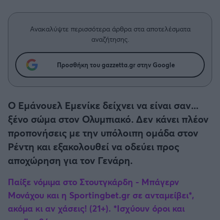
Η μητρότητα στον πάγκο
Δημήτρης Τσορμπατζόγλου
Κύπελλο Γερμανίας
Συνεντεύξεις
Άρης
Μεγάλη μου Αγάπη
Ανακαλύψτε περισσότερα άρθρα στα αποτελέσματα
Κύπελλο Ελλάδος
Μια Ιστορία από την Πόλη
αναζήτησης.
Λεβαδειακός
CHAMPIONS LEAGUE
Προσθήκη του gazzetta.gr στην Google
ΟΦΗ
EUROPA LEAGUE
Βόλος
Ο Εμάνουελ Εμενίκε δείχνει να είναι σαν...
UEFA NATIONS LEAGUE
ξένο σώμα στον Ολυμπιακό. Δεν κάνει πλέον
Ατρόμητος Αθηνών
προπονήσεις με την υπόλοιπη ομάδα στον
COPA AMERICA
Ρέντη και εξακολουθεί να οδεύει προς
Κηφισιά
αποχώρηση για τον Γενάρη.
Μουντιάλ 2026
Αστέρας Τρίπολης
Παίξε νόμιμα στο Στουτγκάρδη - Μπάγερν
EURO
Μονάχου και η Sportingbet.gr σε ανταμείβει*,
Παναιτωλικός
ακόμα κι αν χάσεις! (21+). *Ισχύουν όροι και
Γ' Εθνική