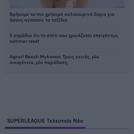
Βρήκαμε τα πιο χρήσιμα καλοκαιρινά δώρα για
όσους αγαπούν τα ταξίδια
5 σημάδια ότι το σπίτι σου χρειάζεται επειγόντως
summer reset
Agrari Beach Mykonos: Τρεις γενιές, μία
οικογένεια, μία παράδοση
SUPERLEAGUE Τελευταία Νέα