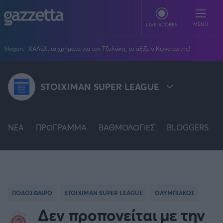
Παράκαμψη προς το κυρίως περιεχόμενο
MENU
LIVE SCORES
Slogun:
ΧΑΛάλι τα χρήματα για τον Τζολάκη, το άξιζε ο Κωνσταντής!
ΠΟΔΟΣΦΑΙΡΟ
STOIXIMAN SUPER LEAGUE
Stoiximan Super League
ΜΠΑΣΚΕΤ
Super League 2
Stoiximan GBL
Όλες οι διοργανώσεις
ΒΟΛΕΪ
Champions League
NEA
EuroLeague
ΠΡΟΓΡΑΜΜΑ
ΒΑΘΜΟΛΟΓΙΕΣ
BLOGGERS
Novibet Volley League
ΑΛΛΑ ΣΠΟΡ
STOIXIMAN SUPER LEAGUE
Europa League
Champions League
Volley League Γυναικών
Τένις
PLUS
Conference League
NBA
SUPER LEAGUE 2
Pre League
Χάντμπολ
Πολιτική
Κύπελλο Ελλάδας
Εθνική Μπάσκετ
BLOGGERS
Κύπελλο Ανδρών
Πόλο
Κοινωνία
Premier League
PREMIER LEAGUE
Elite League
Νίκος Αθανασίου
ΠΟΔΟΣΦΑΙΡΟ
STOIXIMAN SUPER LEAGUE
ΟΛΥΜΠΙΑΚΟΣ
GMOTION
Κύπελλο Γυναικών
Διεθνή
Στίβος
La Liga
Δημήτρης Βέργος
Α1 Γυναικών
Δεν προπονείται με την
GMotion F1
Champions League
Viral
FA CUP
ΠΡΩΤΟΣΕΛΙΔΑ
Γυμναστική
Serie A
Βασίλης Βλαχόπουλος
Κύπελλο Ελλάδος