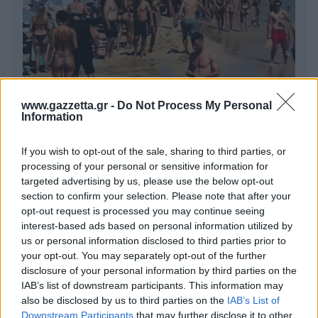
www.gazzetta.gr -
Do Not Process My Personal
Information
«Ήμουν κι εγώ στα Κουφονήσια τις ημέρες που
γέμισε η Ιταλίδα»: Η λεπτομέρεια που κανείς δεν
If you wish to opt-out of the sale, sharing to third parties, or
ανέφερε
processing of your personal or sensitive information for
targeted advertising by us, please use the below opt-out
Marfin: Επιμένει ο δικηγόρος της 46χρονης για την
section to confirm your selection. Please note that after your
ταυτοποίηση - «Η ίδια εξέταση είχε γίνει και το
opt-out request is processed you may continue seeing
2022»
interest-based ads based on personal information utilized by
us or personal information disclosed to third parties prior to
your opt-out. You may separately opt-out of the further
«Έχω θέμα με τα κλισέ στιχάκια του Αυγούστου» -
Τα 5 πιο κριντζ που ακούμε κάθε καλοκαίρι
disclosure of your personal information by third parties on the
IAB’s list of downstream participants. This information may
also be disclosed by us to third parties on the
IAB’s List of
Downstream Participants
that may further disclose it to other