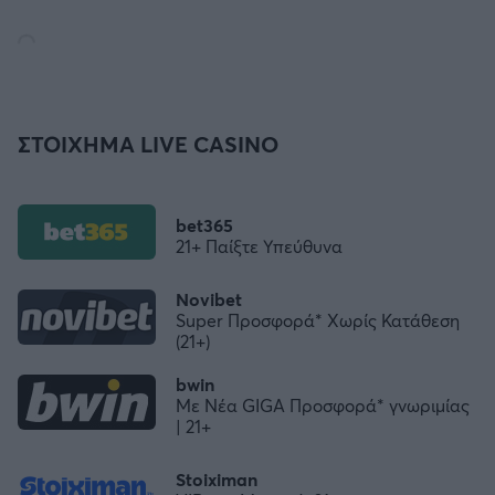
ΣΤΟΙΧΗΜΑ LIVE CASINO
bet365
21+ Παίξτε Υπεύθυνα
Novibet
Super Προσφορά* Χωρίς Κατάθεση
(21+)
bwin
Με Νέα GIGA Προσφορά* γνωριμίας
| 21+
Stoiximan