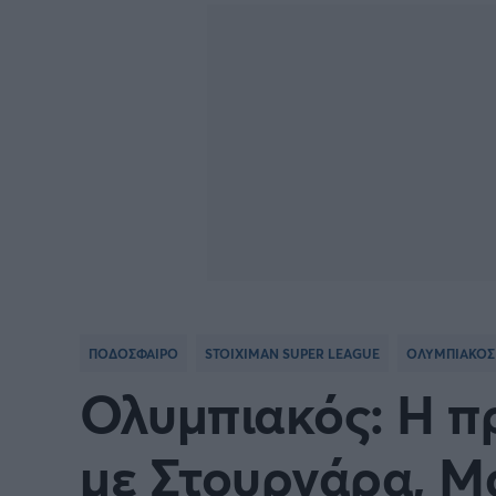
Γιώργος Τσακίρης
FA CUP
SERIE
Πυγμαχία
COPA DEL REY
BUND
PREMIER LEAGUE Ρωσίας
Κύπελ
EUROPA LEAGUE
UEFA
EURO
Γ' Εθν
ΠΟΔΟΣΦΑΙΡΟ
STOIXIMAN SUPER LEAGUE
ΟΛΥΜΠΙΑΚΟΣ
CONFERENCE LEAGUE
Διεθν
Ολυμπιακός: Η π
COPA AFRICA
MLS
με Στουρνάρα, Μ