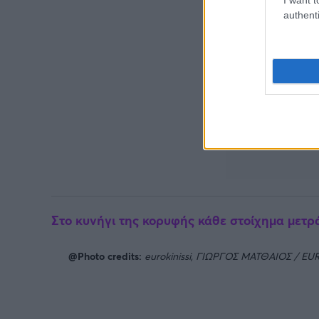
authenti
Στο κυνήγι της κορυφής κάθε στοίχημα μετρά
@Photo credits:
eurokinissi, ΓΙΩΡΓΟΣ ΜΑΤΘΑΙΟΣ / EU