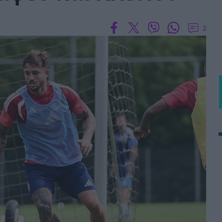
 PORTUGAL BETCLIC
Α' Εθνική Γυναικών
2