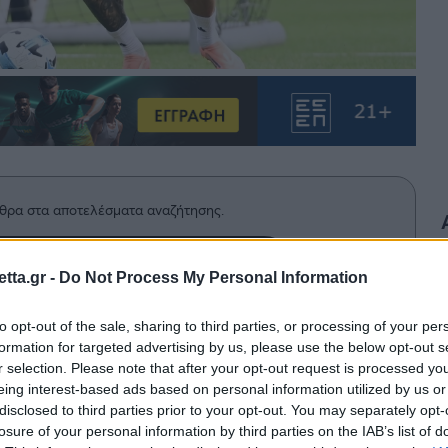
θρα στα αποτελέσματα αναζήτησης.
azzetta.gr στην Google
tta.gr -
Do Not Process My Personal Information
to opt-out of the sale, sharing to third parties, or processing of your per
formation for targeted advertising by us, please use the below opt-out s
θρόλευκη 11άδα για τον φιλικό
r selection. Please note that after your opt-out request is processed y
) με αντίπαλο τη Ράκοβ στην
eing interest-based ads based on personal information utilized by us or
disclosed to third parties prior to your opt-out. You may separately opt-
losure of your personal information by third parties on the IAB’s list of