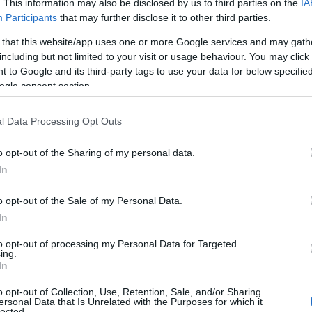
. This information may also be disclosed by us to third parties on the
IA
Participants
that may further disclose it to other third parties.
 με Στουρνάρα γκολκίπερ, άμυνα με Μπρούνο,
ίτη, Σιπιόνι και πιο μπροστά τον Τσικίνιο. Στα 2
 that this website/app uses one or more Google services and may gath
Ζέλσον και φορ ο Κλέιτον.
Οι 11 του Ολυμπιακού
:
including but not limited to your visit or usage behaviour. You may click 
 to Google and its third-party tags to use your data for below specifi
ο, Μουζακίτης, Σιπιόνι, Τσικίνιο, Ροντινέϊ,
ogle consent section.
l Data Processing Opt Outs
o opt-out of the Sharing of my personal data.
In
o opt-out of the Sale of my Personal Data.
In
to opt-out of processing my Personal Data for Targeted
ing.
In
o opt-out of Collection, Use, Retention, Sale, and/or Sharing
ersonal Data that Is Unrelated with the Purposes for which it
lected.