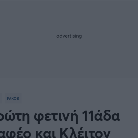
Μια Ιστο
Μιχάλης Τσαμπάς
Δημήτρης Τσ
 A
Κύπελλο Ιταλίας
Άρση Βαρών
ESLIGA
LIGUE 1
λο Γερμανίας
Κύπελλο Ελλάδος
FOLLOW US
 NATIONS LEAGUE
COPA AMERICA
ική
Προκριματικά MUNDIAL 2
ΡΑΚΟΒ
ή Φιλικά
Ποδόσφαιρο Γυναικών
ρώτη φετινή 11άδα
EREDIVISIE
αφέο και Κλέιτον