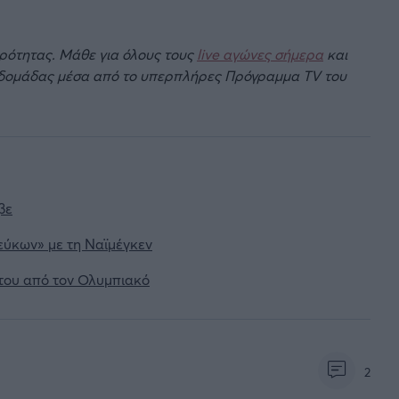
ιρότητας. Μάθε για όλους τους
live αγώνες σήμερα
και
βδομάδας μέσα από το υπερπλήρες Πρόγραμμα TV του
βε
εύκων» με τη Ναϊμέγκεν
του από τον Ολυμπιακό
2