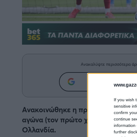
Ανακαλύψτε περισσότερα άρ
Προσθήκη του g
www.gazze
If you wish 
sensitive in
Ανακοινώθηκε η πρώτη φετινή ερυ
confirm you
αγώνα (τον πρώτο χρονικά φυσικά
continue se
information 
Ολλανδία.
further disc