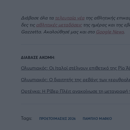
Διάβασε όλα τα
τελευταία νέα
της αθλητικής επικα
δες τις
αθλητικές μεταδόσεις
της ημέρας και της ε
Gazzetta. Ακολούθησέ μας και στο
Google News
.
ΔΙΑΒΑΣΕ ΑΚΟΜΗ:
Ολυμπιακός: Οι Ιταλοί στέλνουν επιθετικό της Ρίο Ά
Ολυμπιακός: Ο διαιτητής της ρεβάνς των «ερυθρολ
Ορτέγκα: Η Ρίβερ Πλέιτ ανακοίνωσε τη μεταγραφή 
Tags:
ΠΡΟΕΤΟΙΜΑΣΙΕΣ 2026
ΠΑΜΠΛΟ ΜΑΦΕΟ