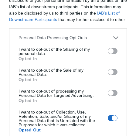
disclosure of your personal information by third parties on the
IAB’s list of downstream participants. This information may
also be disclosed by us to third parties on the
IAB’s List of
Downstream Participants
that may further disclose it to other
third parties.
Please note that this website/app uses one or more Google
Personal Data Processing Opt Outs
services and may gather and store information including but
Η Γκιμαράες
την τελευταία σεζόν έκανε μία
not limited to your visit or usage behaviour. You may click to
I want to opt-out of the Sharing of my
εξαιρετική πορεία στο Λιγκ Καπ, αφού απέκλεισε
personal data.
grant or deny consent to Google and its third-party tags to
Opted In
την Πόρτο και την Σπόρτινγκ, και κερδίζοντας στον
use your data for below specified purposes in below Google
τελικό την μισητή της αντίπαλο Μπράγκα.
consent section.
I want to opt-out of the Sale of my
Personal Data.
Αντίθετα, στο πρωτάθλημα είχε τη χειρότερη της
Opted In
σεζόν επί Καρντόσο, τερματίζοντας 9η, από εκεί
I want to opt-out of processing my
που τα τρία προηγούμενα χρόνια έπιανε το ταβάνι
Personal Data for Targeted Advertising.
της (5η-6η θέση). Την αμέσως περασμένη σεζόν
Opted In
(2024-25) πήγε να κάνει το μπαμ στο Κόνφερενς
I want to opt-out of Collection, Use,
Retention, Sale, and/or Sharing of my
Λιγκ, έχοντας 10 νίκες και τρεις ισοπαλίες (μεταξύ
Personal Data that Is Unrelated with the
Purposes for which it was collected.
άλλων με Φιορεντίνα και Μπέτις) σε 10 αγώνες!
Opted Out
Αλλά στο πιο κρίσιμο ματς αιφνιδιάστηκε άσχημα