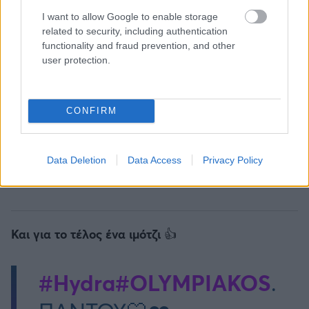
I want to allow Google to enable storage
related to security, including authentication
functionality and fraud prevention, and other
user protection.
CONFIRM
Data Deletion
Data Access
Privacy Policy
Και για το τέλος ένα ιμότζι
👍
#Hydra
#OLYMPIAKOS
.