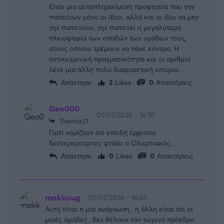
Είναι μια αυτοπληρούμενη προφητεία που την
πιστεύουν μόνο οι ίδιοι, αλλά και οι ίδοι να μην
την πιστεύουν, την πιστεύει η μεγαλύτερη
πλειοψηφία των οπαδών των ομάδων τους,
στους οποίου τρέμουν να πάνε κόντρα. Η
αντικειμενική πραγματικότητα και οι αριθμοί
λένε μια άλλη πολύ διαφορετική ιστορία...
Απάντησε
2
Likes
0
Απαντήσεις
Geo000
01/07/2026 - 16:10
Themis21
Γιατί νομίζουν ότι επειδή έρχονται
δεύτερεροτριτες φταίει ο Ολυμπιακός...
Απάντησε
0
Likes
0
Απαντήσεις
makkoug
01/07/2026 - 16:01
Αυτή είναι η μία ανάγνωση , η άλλη είναι ότι οι
μισές ομάδες , δεν θέλουν τον τωρινό πρόεδρο