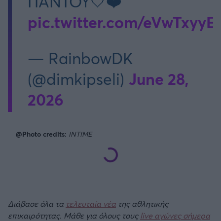
ΠΑΝΤΟΥ🤍❤️
pic.twitter.com/eVwTxyyE
— RainbowDK
June 28,
(@dimkipseli)
2026
@Photo credits:
INTIME
Διάβασε όλα τα
τελευταία νέα
της αθλητικής
επικαιρότητας. Μάθε για όλους τους
live αγώνες σήμερα