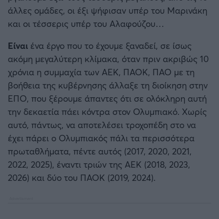
άλλες ομάδες, οι έξι ψήφισαν υπέρ του Μαρινάκη
και οι τέσσερις υπέρ του Αλαφούζου…
Είναι
ένα έργο που το έχουμε ξαναδεί, σε ίσως
ακόμη μεγαλύτερη κλίμακα, όταν πριν ακριβώς 10
χρόνια η συμμαχία των ΑΕΚ, ΠΑΟΚ, ΠΑΟ με τη
βοήθεια της κυβέρνησης άλλαξε τη διοίκηση στην
ΕΠΟ, που ξέρουμε άπαντες ότι σε ολόκληρη αυτή
την δεκαετία πάει κόντρα στον Ολυμπιακό. Χωρίς
αυτό, πάντως, να αποτελέσει τροχοπέδη στο να
έχει πάρει ο Ολυμπιακός πάλι τα περισσότερα
πρωταθλήματα, πέντε αυτός (2017, 2020, 2021,
2022, 2025), έναντι τριών της ΑΕΚ (2018, 2023,
2026) και δύο του ΠΑΟΚ (2019, 2024).