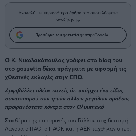
Η μητρότητα στον πάγκο
Δημήτρης Τσορμπατζόγλου
Κύπελλο Γερμανίας
Συνεντεύξεις
Άρης
Μεγάλη μου Αγάπη
Ανακαλύψτε περισσότερα άρθρα στα αποτελέσματα
Κύπελλο Ελλάδος
αναζήτησης.
Μια Ιστορία από την Πόλη
Λεβαδειακός
Προσθήκη του gazzetta.gr στην Google
CHAMPIONS LEAGUE
ΟΦΗ
EUROPA LEAGUE
Βόλος
Ο Κ. Νικολακόπουλος γράφει στο blog του
στο gazzetta δέκα πράγματα με αφορμή τις
UEFA NATIONS LEAGUE
Ατρόμητος Αθηνών
χθεσινές εκλογές στην ΕΠΟ.
COPA AMERICA
Αμφιβάλλει πλέον κανείς ότι υπάρχει ένα είδος
Κηφισιά
συνασπισμού των τριών άλλων μεγάλων ομάδων,
Μουντιάλ 2026
προφανέστατα κόντρα στον Ολυμπιακό
;
Αστέρας Τρίπολης
EURO
Στο
θέμα της παραμονής του Γάλλου αρχιδιαιτητή
Παναιτωλικός
Λανουά ο ΠΑΟ, ο ΠΑΟΚ και η ΑΕΚ τάχθηκαν υπέρ,
Γ' Εθνική