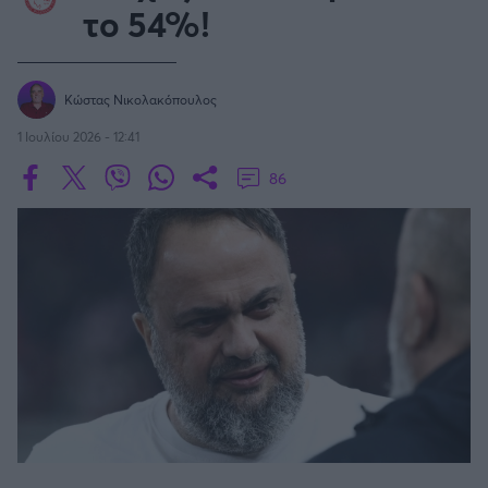
Οδηγός F1
CEV Cup
Τεχνολογία
το 54%!
Παναγιώτης Δαλαταριώφ
Κολύμβηση
ΑΘΛΗΤΙΚΕΣ ΜΕΤΑΔΟΣΕΙΣ
Bundesliga
EuroCup
GMotion WRC
SERIE A
Υγεία
Challenge Cup
Ανδρέας Δημάτος
Μπιτς Βόλεϊ
Ligue 1
Mundobasket
GMotion MotoGP
LIVE SCORE
Showbiz
Αντώνης Καλκαβούρας
Κύπελλο Ιταλίας
Ιστιοπλοΐα
Basketaki
Κώστας Νικολακόπουλος
Εθνική Ελλάδος
GWOMEN
Αντώνης Καρπετόπουλος
Eurobasket
Κωπηλασία
1 Ιουλίου 2026 - 12:41
Μουντιάλ 2026
Δημήτρης Κατσιώνης
LA LIGA
ΑΘΛΗΤΙΚΗ ΗΧΩ
Ξιφασκία
Wyscout Analysis
86
Γιώργος Κούβαρης
ΕΚΠΟΜΠΕΣ
Σκοποβολή
Ευρώπη
COPA DEL REY
Κώστας Νικολακόπουλος
GALACTICOS BY INTERWETTEN
Κόσμος
Πάλη
ΟΜΑΔΕΣ
Γιάννης Πάλλας
GAZZ FLOOR BY NOVIBET
BUNDESLIGA
Νίκος Παπαδογιάννης
Τάε κβον ντο
ΑΕΚ
PODCASTS
POLE POSITION BY ALLWYN
Γιώργος Σακελλαρίου
Τζούντο
ΣΠΛΙΤ
LIGUE 1
OLD SCHOOL
GAZZETTA ACTS
Γιάννης Σερέτης
Ολυμπιακός
Πινγκ - πονγκ
Transfer Stories
ΜΕΤΑΒΙΒΑΣΗ BY NOVIBET
Gazzetta For Her
Σταύρος Σουντουλίδης
GAZZETTA SPECIALS
gMotion
SüPER LIG
Μαχητικά Αθλήματα
Θέμα Ισότητας
Δημήτρης Τομαράς
ΠΑΟΚ
Unique
Πυγμαχία
Για τον Αλέξανδρο
Γιώργος Τσακίρης
Wyscout Analysis
PREMIER LEAGUE Ρωσίας
Άρση Βαρών
#GiatonAlki
Παναθηναϊκός
Μιχάλης Τσαμπάς
InStat Analysis