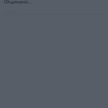
Ολυμπιακού…