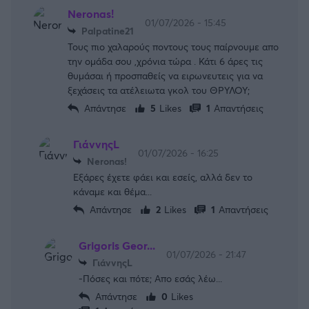
Neronas!
01/07/2026 - 15:45
Palpatine21
Τους πιο χαλαρούς ποντους τους παίρνουμε απο
την ομάδα σου ,χρόνια τώρα . Κάτι 6 άρες τις
θυμάσαι ή προσπαθείς να ειρωνευτεις για να
ξεχάσεις τα ατέλειωτα γκολ του ΘΡΥΛΟΥ;
Απάντησε
5
Likes
1
Απαντήσεις
ΓιάννηςL
01/07/2026 - 16:25
Neronas!
Εξάρες έχετε φάει και εσείς, αλλά δεν το
κάναμε και θέμα...
Απάντησε
2
Likes
1
Απαντήσεις
Grigoris Geor...
01/07/2026 - 21:47
ΓιάννηςL
-Πόσες και πότε; Απο εσάς λέω...
Απάντησε
0
Likes