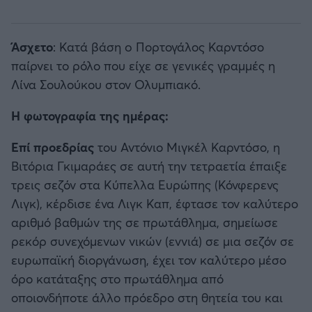
Άσχετο
: Κατά βάση o Πορτογάλος Καρντόσο
παίρνει το ρόλο που είχε σε γενικές γραμμές η
Λίνα Σουλούκου στον Ολυμπιακό.
Η φωτογραφία της ημέρας:
Επί προεδρίας
του Αντόνιο Μιγκέλ Καρντόσο, η
Βιτόρια Γκιμαράες σε αυτή την τετραετία έπαιξε
τρεις σεζόν στα Κύπελλα Ευρώπης (Κόνφερενς
Λιγκ), κέρδισε ένα Λιγκ Καπ, έφτασε τον καλύτερο
αριθμό βαθμών της σε πρωτάθλημα, σημείωσε
ρεκόρ συνεχόμενων νικών (εννιά) σε μια σεζόν σε
ευρωπαϊκή διοργάνωση, έχει τον καλύτερο μέσο
όρο κατάταξης στο πρωτάθλημα από
οποιονδήποτε άλλο πρόεδρο στη θητεία του και