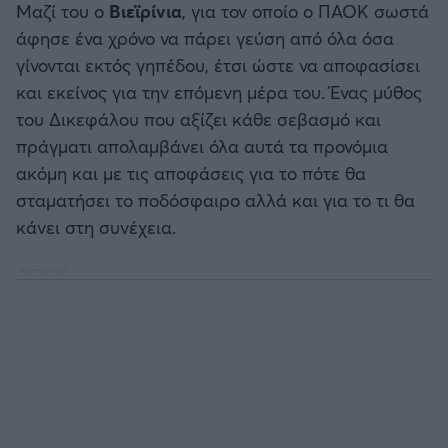
Μαζί του ο
Βιεϊρίνια
, για τον οποίο ο ΠΑΟΚ σωστά
άφησε ένα χρόνο να πάρει γεύση από όλα όσα
γίνονται εκτός γηπέδου, έτσι ώστε να αποφασίσει
και εκείνος για την επόμενη μέρα του. Ένας μύθος
του Δικεφάλου που αξίζει κάθε σεβασμό και
πράγματι απολαμβάνει όλα αυτά τα προνόμια
ακόμη και με τις αποφάσεις για το πότε θα
σταματήσει το ποδόσφαιρο αλλά και για το τι θα
κάνει στη συνέχεια.