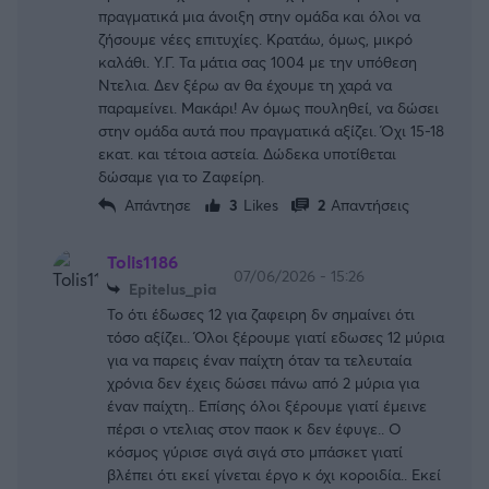
πραγματικά μια άνοιξη στην ομάδα και όλοι να
ζήσουμε νέες επιτυχίες. Κρατάω, όμως, μικρό
καλάθι. Υ.Γ. Τα μάτια σας 1004 με την υπόθεση
Ντελια. Δεν ξέρω αν θα έχουμε τη χαρά να
παραμείνει. Μακάρι! Αν όμως πουληθεί, να δώσει
στην ομάδα αυτά που πραγματικά αξίζει. Όχι 15-18
εκατ. και τέτοια αστεία. Δώδεκα υποτίθεται
δώσαμε για το Ζαφείρη.
Απάντησε
3
Likes
2
Απαντήσεις
Tolis1186
07/06/2026 - 15:26
Epitelus_pia
Το ότι έδωσες 12 για ζαφειρη δν σημαίνει ότι
τόσο αξίζει.. Όλοι ξέρουμε γιατί εδωσες 12 μύρια
για να παρεις έναν παίχτη όταν τα τελευταία
χρόνια δεν έχεις δώσει πάνω από 2 μύρια για
έναν παίχτη.. Επίσης όλοι ξέρουμε γιατί έμεινε
πέρσι ο ντελιας στον παοκ κ δεν έφυγε.. Ο
κόσμος γύρισε σιγά σιγά στο μπάσκετ γιατί
βλέπει ότι εκεί γίνεται έργο κ όχι κοροιδία.. Εκεί