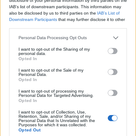
disclosure of your personal information by third parties on the
IAB’s list of downstream participants. This information may
Σε κάθε περίπτωση η αρχή με τις συνεργασίες που
also be disclosed by us to third parties on the
IAB’s List of
ανακοινώθηκαν ήταν πραγματικά πολύ θετική.
Downstream Participants
that may further disclose it to other
third parties.
Please note that this website/app uses one or more Google
Personal Data Processing Opt Outs
services and may gather and store information including but
not limited to your visit or usage behaviour. You may click to
I want to opt-out of the Sharing of my
personal data.
grant or deny consent to Google and its third-party tags to
Opted In
Διάβασε όλα τα
τελευταία νέα
της αθλητικής
use your data for below specified purposes in below Google
consent section.
επικαιρότητας. Μάθε για όλους τους
live αγώνες σήμερα
I want to opt-out of the Sale of my
Personal Data.
και δες τις
αθλητικές μεταδόσεις
της ημέρας και της
Opted In
εβδομάδας μέσα από το υπερπλήρες Πρόγραμμα TV του
Gazzetta. Ακολούθησέ μας και στο
Google News
.
I want to opt-out of processing my
Personal Data for Targeted Advertising.
Opted In
I want to opt-out of Collection, Use,
Retention, Sale, and/or Sharing of my
ΔΙΑΒΑΣΕ ΑΚΟΜΗ:
Personal Data that Is Unrelated with the
Purposes for which it was collected.
«Πόρτα Θεμπάγιος σε σούπερ πρόταση ελληνικής
Opted Out