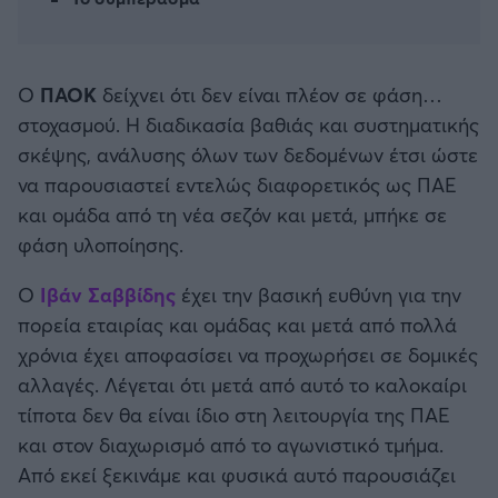
Καλαμάτα
Προκριματικά MUNDIAL 2026
Ηρακλής
Ο
ΠΑΟΚ
δείχνει ότι δεν είναι πλέον σε φάση…
Προκριματικά EURO
στοχασμού. Η διαδικασία βαθιάς και συστηματικής
Μπαρτσελόνα
σκέψης, ανάλυσης όλων των δεδομένων έτσι ώστε
CONFERENCE LEAGUE
να παρουσιαστεί εντελώς διαφορετικός ως ΠΑΕ
Ρεάλ Μαδρίτης
και ομάδα από τη νέα σεζόν και μετά, μπήκε σε
Διεθνή Φιλικά
φάση υλοποίησης.
Ατλέτικο Μαδρίτης
Ποδόσφαιρο Γυναικών
Ο
Ιβάν Σαββίδης
έχει την βασική ευθύνη για την
Μάντσεστερ Γιουνάιτεντ
πορεία εταιρίας και ομάδας και μετά από πολλά
EFL CUP
χρόνια έχει αποφασίσει να προχωρήσει σε δομικές
Μάντσεστερ Σίτι
αλλαγές. Λέγεται ότι μετά από αυτό το καλοκαίρι
COPA AFRICA
τίποτα δεν θα είναι ίδιο στη λειτουργία της ΠΑΕ
Λίβερπουλ
και στον διαχωρισμό από το αγωνιστικό τμήμα.
MLS
Από εκεί ξεκινάμε και φυσικά αυτό παρουσιάζει
Τσέλσι