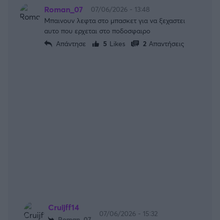
Roman_07
07/06/2026 - 13:48
Μπαινουν λεφτα στο μπασκετ για να ξεχαστει
αυτο που ερχεται στο ποδοσφαιρο
Απάντησε
5
Likes
2
Απαντήσεις
Cruijff14
07/06/2026 - 15:32
Roman_07