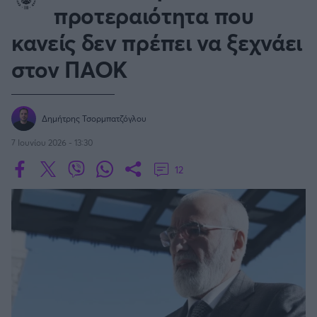
Οδηγός F1
CEV Cup
Τεχνολογία
προτεραιότητα που
Παναγιώτης Δαλαταριώφ
Κολύμβηση
ΑΘΛΗΤΙΚΕΣ ΜΕΤΑΔΟΣΕΙΣ
Bundesliga
EuroCup
GMotion WRC
SERIE A
Υγεία
Challenge Cup
κανείς δεν πρέπει να ξεχνάει
Ανδρέας Δημάτος
Μπιτς Βόλεϊ
Ligue 1
Mundobasket
GMotion MotoGP
LIVE SCORE
Showbiz
Αντώνης Καλκαβούρας
στον ΠΑΟΚ
Κύπελλο Ιταλίας
Ιστιοπλοΐα
Basketaki
Εθνική Ελλάδος
GWOMEN
Αντώνης Καρπετόπουλος
Eurobasket
Κωπηλασία
Μουντιάλ 2026
Δημήτρης Κατσιώνης
LA LIGA
ΑΘΛΗΤΙΚΗ ΗΧΩ
Ξιφασκία
Wyscout Analysis
Γιώργος Κούβαρης
Δημήτρης Τσορμπατζόγλου
ΕΚΠΟΜΠΕΣ
Σκοποβολή
Ευρώπη
COPA DEL REY
Κώστας Νικολακόπουλος
7 Ιουνίου 2026 - 13:30
GALACTICOS BY INTERWETTEN
Κόσμος
Πάλη
ΟΜΑΔΕΣ
Γιάννης Πάλλας
12
GAZZ FLOOR BY NOVIBET
BUNDESLIGA
Νίκος Παπαδογιάννης
Τάε κβον ντο
ΑΕΚ
PODCASTS
POLE POSITION BY ALLWYN
Γιώργος Σακελλαρίου
Τζούντο
ΣΠΛΙΤ
LIGUE 1
OLD SCHOOL
GAZZETTA ACTS
Γιάννης Σερέτης
Ολυμπιακός
Πινγκ - πονγκ
Transfer Stories
ΜΕΤΑΒΙΒΑΣΗ BY NOVIBET
Gazzetta For Her
Σταύρος Σουντουλίδης
GAZZETTA SPECIALS
gMotion
SüPER LIG
Μαχητικά Αθλήματα
Θέμα Ισότητας
Δημήτρης Τομαράς
ΠΑΟΚ
Unique
Πυγμαχία
Για τον Αλέξανδρο
Γιώργος Τσακίρης
Wyscout Analysis
PREMIER LEAGUE Ρωσίας
Άρση Βαρών
#GiatonAlki
Παναθηναϊκός
Μιχάλης Τσαμπάς
InStat Analysis