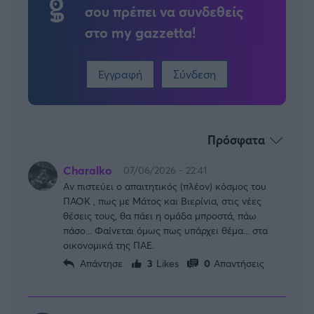
χαμηλές κατηγορίες του μπάσκετ. Φοβερές οι
σου πρέπει να συνδεθείς
χρονιές που έκανε το ρεπορτάζ και του
στο my gazzetta!
αγαπημένου του ΒΑΟ, σε Α2 και Α1!
Ακολούθησαν πολλά άλλα Μέσα στην
Θεσσαλονίκη και όχι μόνο, εμπειρίες σε
Εγγραφή
Σύνδεση
εφημερίες, ραδιόφωνα, τηλεόραση, φυσικά και
στο διαδικτυο. Τα τελευταία 15 χρόνια είναι πιο
κοντά στο ρεπορτάζ του ποδοσφαιρικού ΠΑΟΚ.
Πρόσφατα
Charalko
07/06/2026 - 22:41
Αν πιστεύει ο απαιτητικός (πλέον) κόσμος του
ΠΑΟΚ , πως με Μάτος και Βιερίνια, στις νέες
θέσεις τους, θα πάει η ομάδα μπροστά, πάω
πάσο... Φαίνεται όμως πως υπάρχει θέμα... στα
οικονομικά της ΠΑΕ.
Απάντησε
3
Likes
0
Απαντήσεις