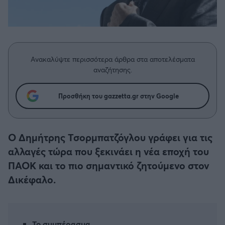
Η μητρότητα στον πάγκο
Δημήτρης Τσορμπατζόγλου
Κύπελλο Γερμανίας
Συνεντεύξεις
Άρης
Μεγάλη μου Αγάπη
Κύπελλο Ελλάδος
Μια Ιστορία από την Πόλη
Λεβαδειακός
CHAMPIONS LEAGUE
Ανακαλύψτε περισσότερα άρθρα στα αποτελέσματα
ΟΦΗ
αναζήτησης.
EUROPA LEAGUE
Βόλος
Προσθήκη του gazzetta.gr στην Google
UEFA NATIONS LEAGUE
Ατρόμητος Αθηνών
Ο Δημήτρης Τσορμπατζόγλου γράφει για τις
COPA AMERICA
αλλαγές τώρα που ξεκινάει η νέα εποχή του
Κηφισιά
ΠΑΟΚ και το πιο σημαντικό ζητούμενο στον
Μουντιάλ 2026
Αστέρας Τρίπολης
Δικέφαλο.
EURO
Παναιτωλικός
Γ' Εθνική
Το συμπέρασμα