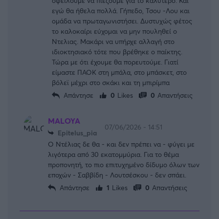
οφείλουμε να πιέζουμε για το καλύτερο. Και
εγώ θα ήθελα πολλά. Γήπεδο, Τσου -Λου και
ομάδα να πρωταγωνιστήσει. Δυστυχώς φέτος
το καλοκαίρι εύχομαι να μην πουληθεί ο
Ντελιας. Μακάρι να υπήρχε αλλαγή στο
ιδιοκτησιακό τότε που βρέθηκε ο παίκτης.
Τώρα με ότι έχουμε θα πορευτούμε. Γιατί
είμαστε ΠΑΟΚ στη μπάλα, στο μπάσκετ, στο
βόλεϊ μέχρι στο σκάκι και τη μπιρίμπα
Απάντησε
0
Likes
0
Απαντήσεις
MALOYA
07/06/2026 - 14:51
Epitelus_pia
Ο Ντέλιας δε θα - και δεν πρέπει να - φύγει με
λιγότερα από 30 εκατομμύρια. Για το θέμα
προπονητή, το πιο επιτυχημένο δίδυμο όλων των
εποχών - Σαββίδη - Λουτσέσκου - δεν σπάει.
Απάντησε
1
Likes
0
Απαντήσεις