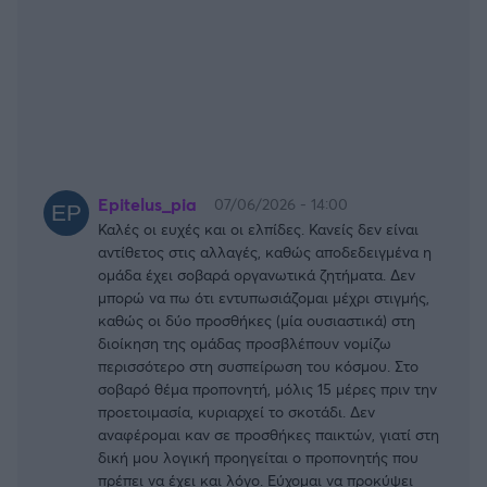
Epitelus_pia
07/06/2026 - 14:00
Καλές οι ευχές και οι ελπίδες. Κανείς δεν είναι
αντίθετος στις αλλαγές, καθώς αποδεδειγμένα η
ομάδα έχει σοβαρά οργανωτικά ζητήματα. Δεν
μπορώ να πω ότι εντυπωσιάζομαι μέχρι στιγμής,
καθώς οι δύο προσθήκες (μία ουσιαστικά) στη
διοίκηση της ομάδας προσβλέπουν νομίζω
περισσότερο στη συσπείρωση του κόσμου. Στο
σοβαρό θέμα προπονητή, μόλις 15 μέρες πριν την
προετοιμασία, κυριαρχεί το σκοτάδι. Δεν
αναφέρομαι καν σε προσθήκες παικτών, γιατί στη
δική μου λογική προηγείται ο προπονητής που
πρέπει να έχει και λόγο. Εύχομαι να προκύψει