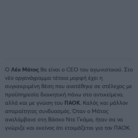
Ο
Λέο Μάτος
θα είναι ο CEO του αγωνιστικού. Στο
νέο οργανόγραμμα τέτοια μορφή έχει η
συγκεκριμένη θέση που ανατέθηκε σε στέλεχος με
προϋπηρεσία διοικητική πάνω στο αντικείμενο,
αλλά και με γνώση του
ΠΑΟΚ
. Καλός και μάλλον
απαραίτητος συνδυασμός. Όταν ο Μάτος
αναλάμβανε στη Βάσκο Ντε Γκάμα, ήταν σα να
γνώριζε και εκείνος ότι ετοιμάζεται για τον ΠΑΟΚ.