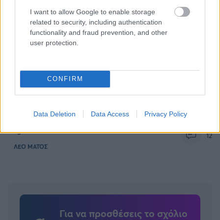
Αγαπάει το ποδόσφαιρο, λατρεύει το μπάσκετ το
I want to allow Google to enable storage
οποίο έπαιξε (όχι με μεγάλη επιτυχία…) γι’
related to security, including authentication
functionality and fraud prevention, and other
αρκετά χρόνια στον ιστορικό ΒΑΟ, βλέπει βόλεϊ,
user protection.
του αρέσει το χάντμπολ, μπορεί να βλέπει με τις
ώρες στίβο, καταδύσεις, ιππασία, σκοποβολή,
ΠΕΡΙΣΣΟΤΕΡΑ
χόκει επί χόρτου, αλλά και στον πάγο!
CONFIRM
Παρακολουθεί και πάλη, και άρση βαρών,
φυσικά και πινγκ πονγκ και τέννις και … και...
και...
Data Deletion
Data Access
Privacy Policy
Στο γήπεδο πήγε πρώτη φορά το 1983 σε αγώνα
ΠΑΟΚ-Απόλλων Αθηνών. Μεγάλη και ωραία
Tags:
ΙΒΑΝ ΣΑΒΒΙΔΗΣ
ΒΙΕΙΡΙΝΙΑ
12
εμπειρία. Από το δημοτικό κρατούσε σημειώσεις,
ΛΕΟ ΜΑΤΟΣ
στατιστικά, πρόγραμμα αγώνων, είχε αρχείο και
έκανε διάφορες αναλύσεις- συγκρίσεις.
Όλα τα άλλα ήρθαν φυσιολογικά…
Από τα 17 του το 1994, ξεκίνησε να ασχολείται με
την δημοσιογραφία στην Αθλητική Μακεδονίας
Θράκης, όπου τα πρώτα βήματα έγιναν από τις
Για να προσθέσεις το σχόλιο