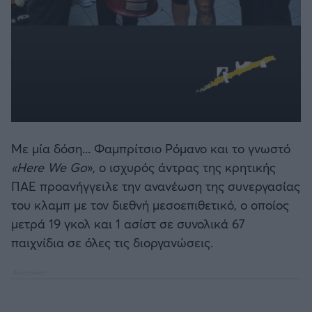
Με μία δόση... Φαμπρίτσιο Ρόμανο και το γνωστό
«Here We Go
», ο ισχυρός άντρας της κρητικής
ΠΑΕ προανήγγειλε την ανανέωση της συνεργασίας
του κλαμπ με τον διεθνή μεσοεπιθετικό, ο οποίος
μετρά 19 γκολ και 1 ασίστ σε συνολικά 67
παιχνίδια σε όλες τις διοργανώσεις.