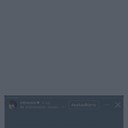
EREDIVISIE
Άρσεναλ
CYPRUS LEAGUE BY STOIXIMAN
Γιουβέντους
Παγκόσμιο Κύπελλο Συλλόγων 2025
Μίλαν
LIGA PORTUGAL BETCLIC
Ίντερ
Α' Εθνική Γυναικών
Μπάγερν Μονάχου
SUPER CUP Ελλάδας
Παρί Σεν Ζερμέν