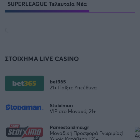
SUPERLEAGUE Τελευταία Νέα
ΣΤΟΙΧΗΜΑ LIVE CASINO
bet365
21+ Παίξτε Υπεύθυνα
Stoiximan
VIP στο Μονακό; 21+
Pamestoixima.gr
Μοναδική Προσφορά Γνωριμίας!
Χωρίς Κατάθεση | 21+