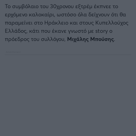
Καλαμάτα
Το συμβόλαιο του 30χρονου εξτρέμ έκπνεε το
Προκριματικά MUNDIAL 2026
ερχόμενο καλοκαίρι, ωστόσο όλα δείχνουν ότι θα
Ηρακλής
παραμείνει στο Ηράκλειο και στους Κυπελλούχος
Προκριματικά EURO
Ελλάδος, κάτι που έκανε γνωστό με story ο
Μπαρτσελόνα
πρόεδρος του συλλόγου,
Μιχάλης Μπούσης
.
CONFERENCE LEAGUE
Ρεάλ Μαδρίτης
Διεθνή Φιλικά
Ατλέτικο Μαδρίτης
Ποδόσφαιρο Γυναικών
Μάντσεστερ Γιουνάιτεντ
EFL CUP
Μάντσεστερ Σίτι
COPA AFRICA
Λίβερπουλ
MLS
Τσέλσι