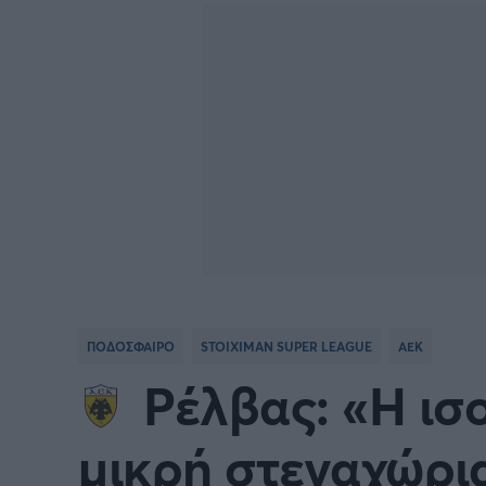
Γιώργος Τσακίρης
FA CUP
SERIE
Πυγμαχία
COPA DEL REY
BUND
PREMIER LEAGUE Ρωσίας
Κύπελ
EUROPA LEAGUE
UEFA
EURO
Γ' Εθν
ΠΟΔΟΣΦΑΙΡΟ
STOIXIMAN SUPER LEAGUE
ΑΕΚ
CONFERENCE LEAGUE
Διεθν
Ρέλβας: «Η ισ
COPA AFRICA
MLS
μικρή στεναχώρι