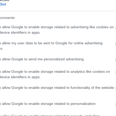
Out
consents
o allow Google to enable storage related to advertising like cookies on
evice identifiers in apps.
o allow my user data to be sent to Google for online advertising
s.
to allow Google to send me personalized advertising.
μπορούσαμε να είχαμε πετύχει κάτι καλύτερο, αλλά
o allow Google to enable storage related to analytics like cookies on
πάλους μας. Να ξεκουραστούμε, να
evice identifiers in apps.
ς επόμενης εβδομάδας.
o allow Google to enable storage related to functionality of the website
o allow Google to enable storage related to personalization.
ταθλήτρια την
o allow Google to enable storage related to security, including