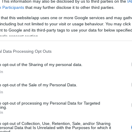
. This information may also be disclosed by us to third parties on the
IA
Participants
that may further disclose it to other third parties.
 that this website/app uses one or more Google services and may gath
including but not limited to your visit or usage behaviour. You may click 
 to Google and its third-party tags to use your data for below specifi
ον
Ολυμπιακό
και τον
ΠΑΟΚ
, όμως δεν
ogle consent section.
πό το 18ο λεπτό και έμεινε
στη «λευκή» ισοπαλία
ε στην κάμερα της
Cosmote TV
μετά το ματς και
l Data Processing Opt Outs
ναχώρια
».
o opt-out of the Sharing of my personal data.
In
o opt-out of the Sale of my Personal Data.
ώρια. Είχαμε ευκαιρία απέναντι σε μία καλή ομάδα
In
ρήγορη κυκλοφορία της μπάλας.
to opt-out of processing my Personal Data for Targeted
ing.
In
o opt-out of Collection, Use, Retention, Sale, and/or Sharing
ersonal Data that Is Unrelated with the Purposes for which it
lected.