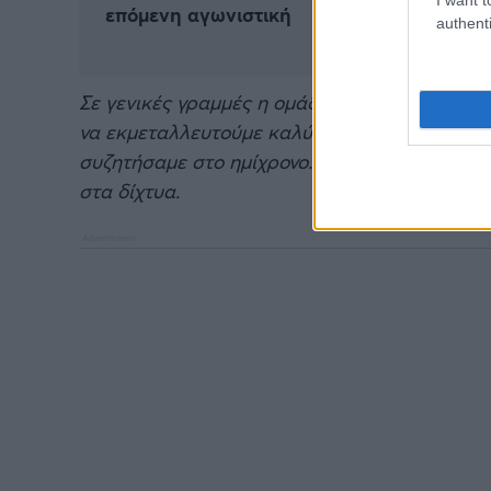
επόμενη αγωνιστική
authenti
Σε γενικές γραμμές η ομάδα έπαιξε καλά. Είχ
να εκμεταλλευτούμε καλύτερα τις ευκαιρίες μ
συζητήσαμε στο ημίχρονο. Στο δεύτερο κάναμε
στα δίχτυα.