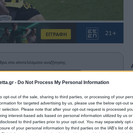
θρα στα αποτελέσματα αναζήτησης.
azzetta.gr στην Google
tta.gr -
Do Not Process My Personal Information
to opt-out of the sale, sharing to third parties, or processing of your per
formation for targeted advertising by us, please use the below opt-out s
την κάμερα της Cosmote TV μετά την
r selection. Please note that after your opt-out request is processed y
αϊκό στη Λεωφόρο.
eing interest-based ads based on personal information utilized by us or
disclosed to third parties prior to your opt-out. You may separately opt-
losure of your personal information by third parties on the IAB’s list of