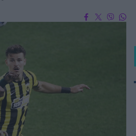
 PORTUGAL BETCLIC
Α' Εθνική Γυναικών