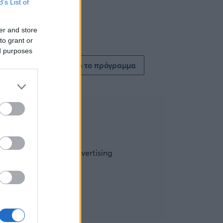
B’s List of
er and store
to grant or
ed purposes
Δείτε όλο το πρόγραμμα