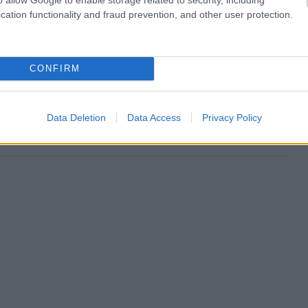
cation functionality and fraud prevention, and other user protection.
αμε τον έλεγχο. Ίσως μετά την αποβολή θα έπρεπε
CONFIRM
ας. Φτάσαμε όμως στο τελευταίο τρίτο. Το
 ευκαιρίες επίσης ευκαιρίες, αλλά δεν κατέληξε
Data Deletion
Data Access
Privacy Policy