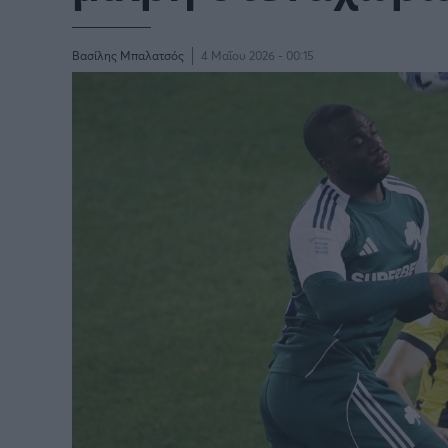
Παγκόσμιο Κύπελλο Συλλόγων
LIGA
2025
Βασίλης Μπαλατσός
4 Μαΐου 2026 - 00:15