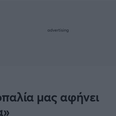
Μια Ιστο
Μιχάλης Τσαμπάς
Δημήτρης Τσ
 A
Κύπελλο Ιταλίας
Άρση Βαρών
ESLIGA
LIGUE 1
λο Γερμανίας
Κύπελλο Ελλάδος
FOLLOW US
 NATIONS LEAGUE
COPA AMERICA
ική
Προκριματικά MUNDIAL 2
ή Φιλικά
Ποδόσφαιρο Γυναικών
οπαλία μας αφήνει
EREDIVISIE
α»