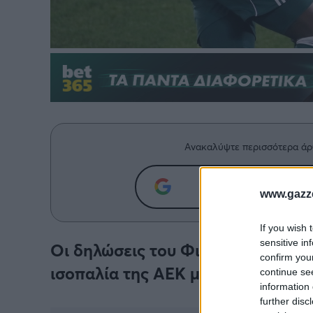
Ανακαλύψτε περισσότερα άρ
Προσθήκη του g
www.gazze
If you wish 
sensitive in
Οι δηλώσεις του Φιλίπε Ρέλβας σ
confirm you
ισοπαλία της ΑΕΚ με τον Παναθην
continue se
information 
further disc