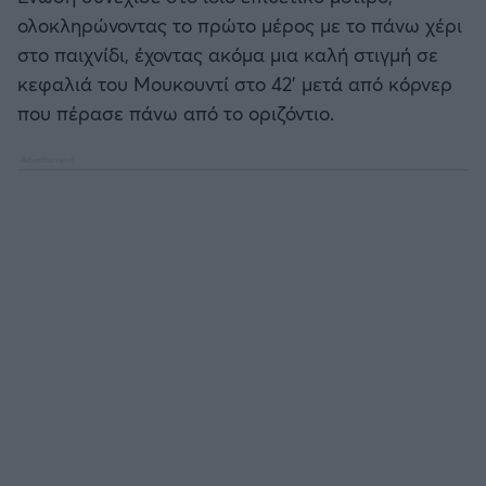
ολοκληρώνοντας το πρώτο μέρος με το πάνω χέρι
στο παιχνίδι, έχοντας ακόμα μια καλή στιγμή σε
κεφαλιά του Μουκουντί στο 42' μετά από κόρνερ
που πέρασε πάνω από το οριζόντιο.