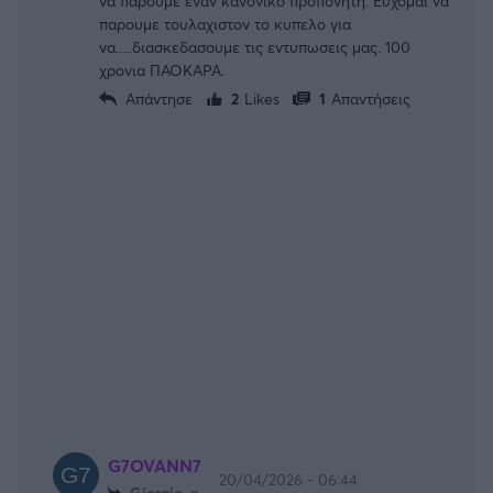
να παρουμε εναν κανονικο προπονητη. Ευχομαι να
παρουμε τουλαχιστον το κυπελο για
να.....διασκεδασουμε τις εντυπωσεις μας. 100
χρονια ΠΑΟΚΑΡΑ.
Απάντησε
2
Likes
1
Απαντήσεις
G7OVANN7
20/04/2026 - 06:44
Giorgio_x