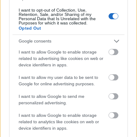
χιλιόμετρα και σκοράροντας το τρίτο τέρμα.
I want to opt-out of Collection, Use,
Retention, Sale, and/or Sharing of my
Personal Data that Is Unrelated with the
Purposes for which it was collected.
Opted Out
Google consents
I want to allow Google to enable storage
related to advertising like cookies on web or
device identifiers in apps.
I want to allow my user data to be sent to
Google for online advertising purposes.
I want to allow Google to send me
personalized advertising.
I want to allow Google to enable storage
related to analytics like cookies on web or
device identifiers in apps.