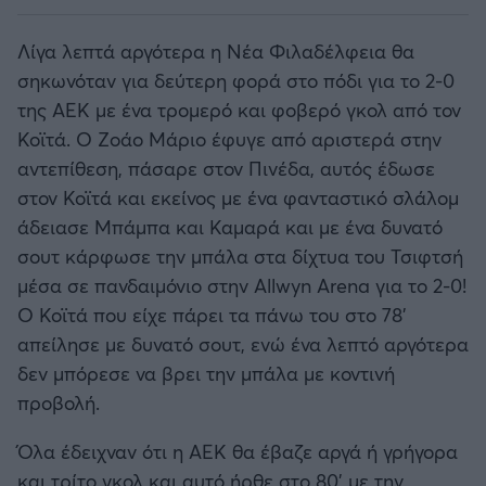
Λίγα λεπτά αργότερα η Νέα Φιλαδέλφεια θα
σηκωνόταν για δεύτερη φορά στο πόδι για το 2-0
της ΑΕΚ με ένα τρομερό και φοβερό γκολ από τον
Κοϊτά. Ο Ζοάο Μάριο έφυγε από αριστερά στην
αντεπίθεση, πάσαρε στον Πινέδα, αυτός έδωσε
στον Κοϊτά και εκείνος με ένα φανταστικό σλάλομ
άδειασε Μπάμπα και Καμαρά και με ένα δυνατό
σουτ κάρφωσε την μπάλα στα δίχτυα του Τσιφτσή
μέσα σε πανδαιμόνιο στην Allwyn Arena για το 2-0!
Ο Κοϊτά που είχε πάρει τα πάνω του στο 78'
απείλησε με δυνατό σουτ, ενώ ένα λεπτό αργότερα
δεν μπόρεσε να βρει την μπάλα με κοντινή
προβολή.
Όλα έδειχναν ότι η ΑΕΚ θα έβαζε αργά ή γρήγορα
και τρίτο γκολ και αυτό ήρθε στο 80' με την