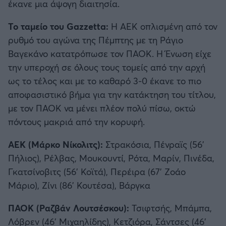
έκανε μια άψογη διαιτησία.
Το ταμείο του Gazzetta:
Η ΑΕΚ οπλισμένη από τον
ρυθμό του αγώνα της Πέμπτης με τη Ράγιο
Βαγεκάνο κατατρόπωσε τον ΠΑΟΚ. Η Ένωση είχε
την υπεροχή σε όλους τους τομείς από την αρχή
ως το τέλος και με το καθαρό 3-0 έκανε το πιο
αποφασιστικό βήμα για την κατάκτηση του τίτλου,
με τον ΠΑΟΚ να μένει πλέον πολύ πίσω, οκτώ
πόντους μακριά από την κορυφή.
ΑΕΚ (Μάρκο Νίκολιτς):
Στρακόσια, Πένραϊς (56'
Πήλιος), Ρέλβας, Μουκουντί, Ρότα, Μαρίν, Πινέδα,
Γκατσίνοβιτς (56' Κοϊτά), Περέιρα (67' Ζοάο
Μάριο), Ζίνι (86' Κουτέσα), Βάργκα
ΠΑΟΚ (Ραζβάν Λουτσέσκου):
Τσιφτσής, Μπάμπα,
Λόβρεν (46' Μιχαηλίδης), Κετζιόρα, Σάντσες (46'