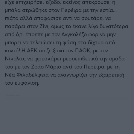
είχε επιχειρήσει έξοδο, εκείνος απέκρουσε, η
μπάλα στρώθηκε στον Περέιρα με την εστία...
πιάτο αλλά αποφάσισε αντί να σουτάρει να
πασάρει στον Ζίνι, όμως το έκανε λίγο δυνατότερα
από ό,τι έπρεπε με τον Ανγκολέζο φορ να μην
μπορεί να τελειώσει τη φάση στα δίχτυα από
κοντά! Η ΑΕΚ πίεζε ξανά τον ΠΑΟΚ, με τον
Νίκολιτς να φρεσκάρει μεσοεπιθετικά την ομάδα
του με τον Ζοάο Μάριο αντί του Περέιρα, με τη
Νέα Φιλαδέλφεια να αναγνωρίζει την εξαιρετική
του εμφάνιση.