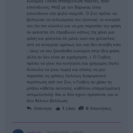
ευκαιρία. Πάντα απασχολούσε παίκτες, ήταν
επικίνδυνος. Μαζί με τον Βάργκας είναι
επικίνδυνοι στο ψηλό παιχνίδι. Ο Ζινι πρέπει να
βελτιώσει τα τελειώματα του (γίνεται), το κοντρόλ
του (το πιο εύκολο) και να μην παρατάει την φάση
αν φαίνεται ότι στραβωνει κάπως (πχ χάνει μια
φάση και φαίνεται ότι μένει εκεί και ψιλοκλεει
αντί να συνεχίσει αμέσως λες και δεν συνέβη κάτι
- ίσως να του ξαναδοθεί ευκαιρία στην ίδια φάση
αλλά αν δεν είναι σε εγρήγορση...). Ο Γιοβιτς
πρέπει να γίνει πιο κινητικός και γρήγορος (πολύ
δύσκολο να γίνει τώρα) και επίσης να μην
παρατάει τις φάσεις (τελείως διαφορετική
περίπτωση από τον Ζινι, ο Γιοβιτς αν χάσει τη
μπάλα κάθεται ακίνητος, καθόλου επαγγελματική
αντιμετώπιση). Και οι δύο έχουν προσόντα, και οι
δύο θέλουν βελτίωση.
Απάντησε
1
Likes
0
Απαντήσεις
aekole
20/04/2026 - 00:16