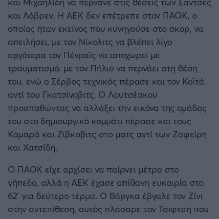
και Μιχαηλίδη να περνάνε στις θέσεις των Σάντσες
και Λόβρεν. Η ΑΕΚ δεν επέτρεπε στον ΠΑΟΚ, ο
οποίος ήταν εκείνος που κυνηγούσε στο σκορ, να
απειλήσει, με τον Νίκολιτς να βλέπει λίγο
αργότερα τον Πένραϊς να αποχωρεί με
τραυματισμό, με τον Πήλιο να περνάει στη θέση
του, ενώ ο Σέρβος τεχνικός πέρασε και τον Κοϊτά
αντί του Γκατσίνοβιτς. Ο Λουτσέσκου
προσπαθώντας να αλλάξει την εικόνα της ομάδας
του στο δημιουργικό κομμάτι πέρασε και τους
Καμαρά και Ζίβκοβιτς στο ματς αντί των Ζαφείρη
και Χατσίδη.
Ο ΠΑΟΚ είχε αρχίσει να παίρνει μέτρα στο
γήπεδο, αλλά η ΑΕΚ έχασε απίθανη ευκαιρία στο
62' για δεύτερο τέρμα. Ο Βάργκα έβγαλε τον Ζίνι
στην αντεπίθεση, αυτός πλάσαρε τον Τσιφτσή που