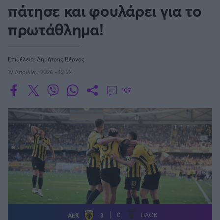
Οδηγός F1
CEV Cup
Τεχνολογία
πάτησε και φουλάρει για το
Παναγιώτης Δαλαταριώφ
Κολύμβηση
ΑΘΛΗΤΙΚΕΣ ΜΕΤΑΔΟΣΕΙΣ
Bundesliga
EuroCup
GMotion WRC
SERIE A
Υγεία
Challenge Cup
πρωτάθλημα!
Ανδρέας Δημάτος
Μπιτς Βόλεϊ
Ligue 1
Mundobasket
GMotion MotoGP
LIVE SCORE
Showbiz
Αντώνης Καλκαβούρας
Κύπελλο Ιταλίας
Ιστιοπλοΐα
Basketaki
Εθνική Ελλάδος
GWOMEN
Αντώνης Καρπετόπουλος
Eurobasket
Κωπηλασία
Επιμέλεια:
Δημήτρης Βέργος
Μουντιάλ 2026
Δημήτρης Κατσιώνης
LA LIGA
ΑΘΛΗΤΙΚΗ ΗΧΩ
19 Απριλίου 2026 - 19:52
Ξιφασκία
Wyscout Analysis
Γιώργος Κούβαρης
ΕΚΠΟΜΠΕΣ
197
Σκοποβολή
Ευρώπη
COPA DEL REY
Κώστας Νικολακόπουλος
GALACTICOS BY INTERWETTEN
Κόσμος
Πάλη
ΟΜΑΔΕΣ
Γιάννης Πάλλας
GAZZ FLOOR BY NOVIBET
BUNDESLIGA
Νίκος Παπαδογιάννης
Τάε κβον ντο
ΑΕΚ
PODCASTS
POLE POSITION BY ALLWYN
Γιώργος Σακελλαρίου
Τζούντο
ΣΠΛΙΤ
LIGUE 1
OLD SCHOOL
GAZZETTA ACTS
Γιάννης Σερέτης
Ολυμπιακός
Πινγκ - πονγκ
Transfer Stories
ΜΕΤΑΒΙΒΑΣΗ BY NOVIBET
Gazzetta For Her
Σταύρος Σουντουλίδης
GAZZETTA SPECIALS
gMotion
SüPER LIG
Μαχητικά Αθλήματα
Θέμα Ισότητας
Δημήτρης Τομαράς
ΠΑΟΚ
Unique
Πυγμαχία
Για τον Αλέξανδρο
Γιώργος Τσακίρης
Wyscout Analysis
PREMIER LEAGUE Ρωσίας
Άρση Βαρών
#GiatonAlki
Παναθηναϊκός
Μιχάλης Τσαμπάς
InStat Analysis
ΑΕΚ
3
0
ΠΑΟΚ