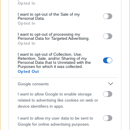
grant or deny consent to Google and its third-party tags to
Το καλά κρυμμένο μυστικό της Κρήτης: Το φαράγγι
Opted In
use your data for below specified purposes in below Google
των Αγίων και η μαγευτική παραλία στο Λιβυκό
consent section.
I want to opt-out of the Sale of my
Personal Data.
6 γραφικά χωριά των Κυκλάδων που αξίζει να
Opted In
ανακαλύψετε
I want to opt-out of processing my
Personal Data for Targeted Advertising.
Opted In
I want to opt-out of Collection, Use,
Retention, Sale, and/or Sharing of my
Personal Data that Is Unrelated with the
Purposes for which it was collected.
Opted Out
Google consents
I want to allow Google to enable storage
related to advertising like cookies on web or
device identifiers in apps.
I want to allow my user data to be sent to
Google for online advertising purposes.