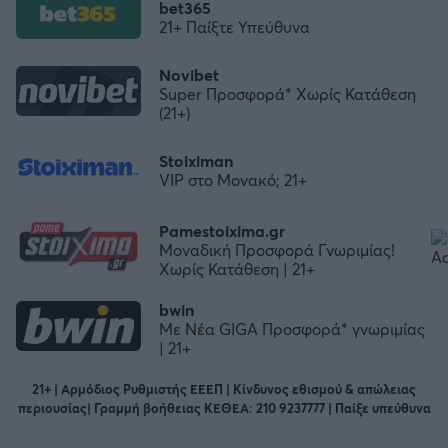
bet365
21+ Παίξτε Υπεύθυνα
Novibet
Super Προσφορά* Χωρίς Κατάθεση
(21+)
Stoiximan
VIP στο Μονακό; 21+
Pamestoixima.gr
Μοναδική Προσφορά Γνωριμίας!
Χωρίς Κατάθεση | 21+
bwin
Με Νέα GIGA Προσφορά* γνωριμίας
| 21+
21+ | Αρμόδιος Ρυθμιστής ΕΕΕΠ | Κίνδυνος εθισμού & απώλειας
περιουσίας| Γραμμή βοήθειας ΚΕΘΕΑ: 210 9237777 | Παίξε υπεύθυνα