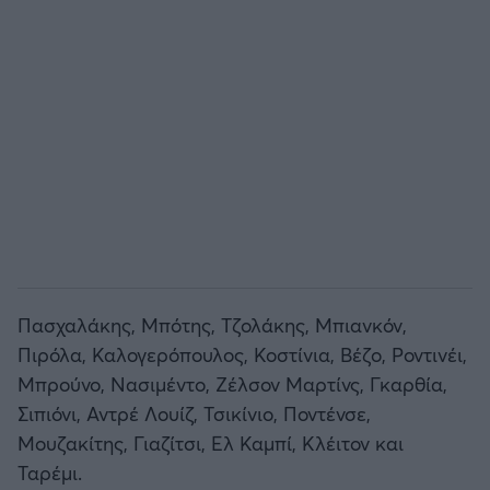
Πασχαλάκης, Μπότης, Τζολάκης, Μπιανκόν,
Πιρόλα, Καλογερόπουλος, Κοστίνια, Βέζο, Ροντινέι,
Μπρούνο, Νασιμέντο, Ζέλσον Μαρτίνς, Γκαρθία,
Σιπιόνι, Αντρέ Λουίζ, Τσικίνιο, Ποντένσε,
Μουζακίτης, Γιαζίτσι, Ελ Καμπί, Κλέιτον και
Ταρέμι.