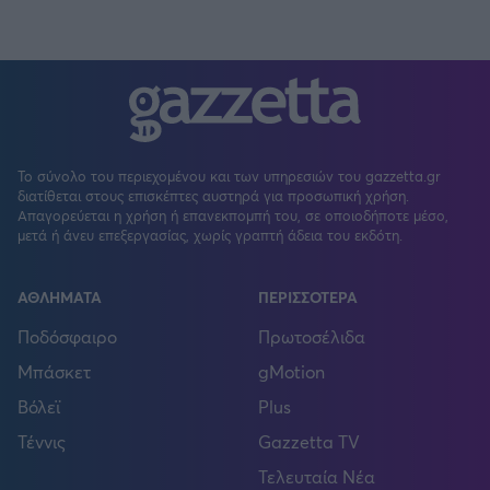
Το σύνολο του περιεχομένου και των υπηρεσιών του gazzetta.gr
διατίθεται στους επισκέπτες αυστηρά για προσωπική χρήση.
Απαγορεύεται η χρήση ή επανεκπομπή του, σε οποιοδήποτε μέσο,
μετά ή άνευ επεξεργασίας, χωρίς γραπτή άδεια του εκδότη.
ΑΘΛΗΜΑΤΑ
ΠΕΡΙΣΣΟΤΕΡΑ
Ποδόσφαιρο
Πρωτοσέλιδα
Μπάσκετ
gMotion
Βόλεϊ
Plus
Τέννις
Gazzetta TV
Τελευταία Νέα