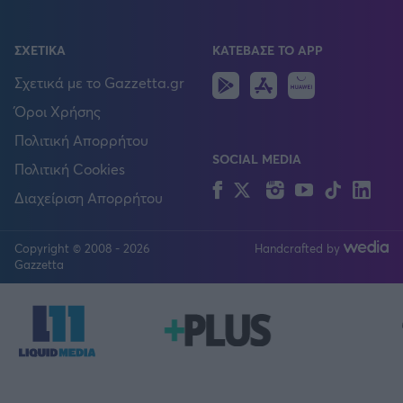
ΣΧΕΤΙΚΑ
ΚΑΤΕΒΑΣΕ ΤΟ APP
Android
IOS
Huawei
Σχετικά με το Gazzetta.gr
Όροι Χρήσης
Πολιτική Απορρήτου
SOCIAL MEDIA
Πολιτική Cookies
Facebook
Twitter
Instagram
YouTube
TikTok
Lin
Διαχείριση Απορρήτου
Copyright © 2008 - 2026
Handcrafted by
FOLLOW US
Gazzetta