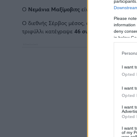
participants
Downstream 
Ο
Νεμάνια Μαξίμοβιτς
είναι σημαντικό στέλε
Please note
Ο διεθνής Σέρβος μέσος, ο οποίος έχει συμβ
information 
τριφύλλι κατέγραψε
46 συμμετοχές με 4 γκολ 
deny consent
in below Go
Persona
I want t
Opted 
I want t
Opted 
I want 
Advertis
Opted 
I want t
of my P
was col