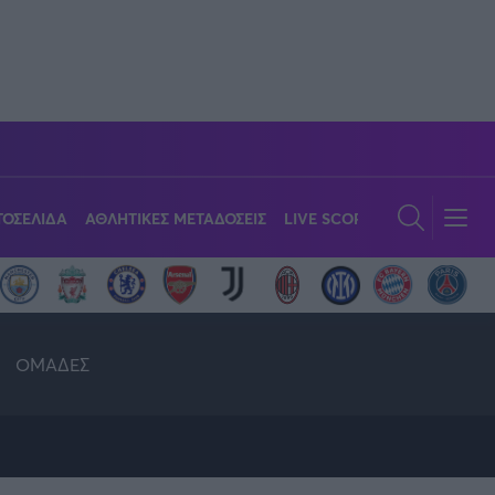
ΟΣΕΛΙΔΑ
ΑΘΛΗΤΙΚΕΣ ΜΕΤΑΔΟΣΕΙΣ
LIVE SCORE
GWOMEN
Α
όπουλος
C
ION BY ALLWYN
ns League
ns League
gue
NBA
Viral
Παναγιώτης Δαλαταριώφ
GMotion MotoGP
OLD SCHOOL
Europa League
Κύπελλο Ανδρών
Στίβος
TA SPECIALS
ΟΜΑΔΕΣ
πετόπουλος
Δημήτρης Κατσιώνης
 League
ικών
p
λεϊ
La Liga
Κύπελλο Ελλάδος
Challenge Cup
Ιστιοπλοΐα
Analysis
alysis
ας
Νίκος Παπαδογιάννης
i
λή
Εθνική Ελλάδος
Eurobasket
Πάλη
ξεις
PREMIER LEAGUE
τουλίδης
Δημήτρης Τομαράς
μου Αγάπη
πονγκ
Κόσμος
Μαχητικά Αθλήματα