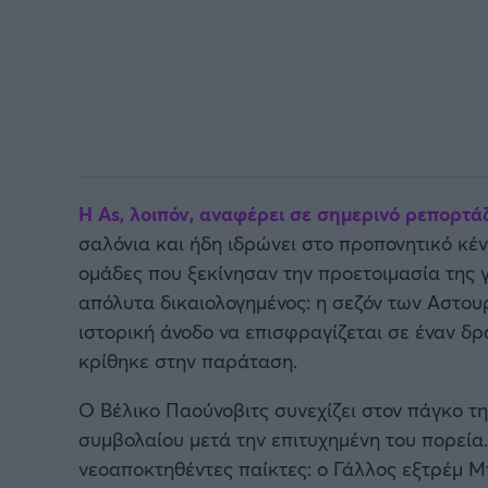
Η As, λοιπόν, αναφέρει σε σημερινό ρεπορτά
σαλόνια και ήδη ιδρώνει στο προπονητικό κέν
ομάδες που ξεκίνησαν την προετοιμασία της γ
απόλυτα δικαιολογημένος: η σεζόν των Αστουρ
ιστορική άνοδο να επισφραγίζεται σε έναν δρ
κρίθηκε στην παράταση.
Ο Βέλικο Παούνοβιτς συνεχίζει στον πάγκο τ
συμβολαίου μετά την επιτυχημένη του πορεία
νεοαποκτηθέντες παίκτες: ο Γάλλος εξτρέμ Μ