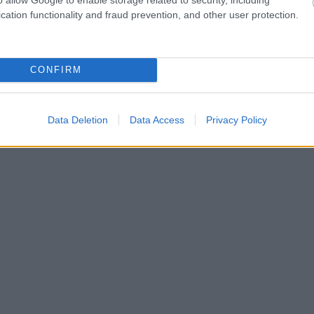
νους. Ο Παούνοβιτς είχε παίκτη τον Μαξίμοβιτς
cation functionality and fraud prevention, and other user protection.
αφ του Παναθηναϊκού ήταν βασικότατο στέλεχος
κόσμιο πρωτάθλημα Κ20 to 2015
. Στον πάγκο τότε
CONFIRM
Data Deletion
Data Access
Privacy Policy