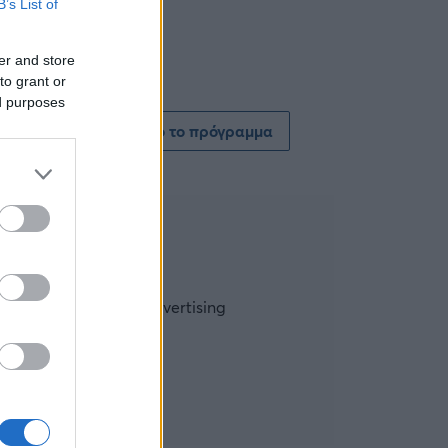
B’s List of
er and store
to grant or
ed purposes
Δείτε όλο το πρόγραμμα