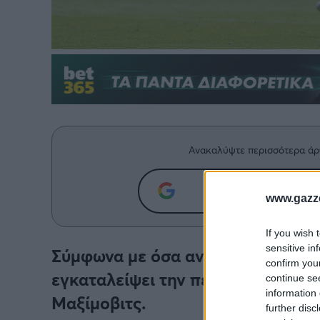
Ανακαλύψτε περισσότερα άρ
Προσθήκη του g
www.gazze
If you wish 
sensitive in
Σύμφωνα με όσα αναφέρονται σε δ
confirm you
εγκαταλείψει την περίπτωση του 
continue se
information 
Μαξίμοβιτς.
further disc