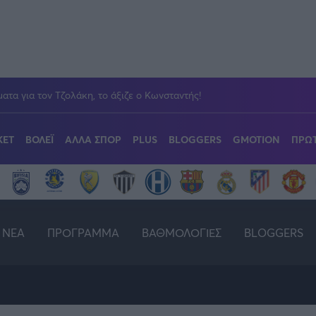
ατα για τον Τζολάκη, το άξιζε ο Κωνσταντής!
ΚΕΤ
ΒΟΛΕΪ
ΑΛΛΑ ΣΠΟΡ
PLUS
BLOGGERS
GMOTION
ΠΡΩΤ
WETTEN
ague
gue
Κοινωνία
Δημήτρης Βέργος
Οδηγός F1
GAZZ FLOOR BY NOVIBET
Super League 2
EuroLeague
Volley League Γυναικών
Χάντμπολ
Διεθνή
Βασίλης Βλαχ
GMotion WR
POLE POSIT
Champio
Champio
Pre Lea
Πόλο
GAZZETTA ACTS
GAZZET
Gazzetta For Her
Unique
NEA
ΠΡΟΓΡΑΜΜΑ
ΒΑΘΜΟΛΟΓΙΕΣ
BLOGGERS
ET
Υγεία
Αντώνης Καλκαβούρας
Showbiz
Αντώνης Καρ
Κύπελλο Ελλάδας
Elite League
Champions League
Κολύμβηση
Premier
Α1 Γυνα
CEV Cu
Μπιτς Βό
Θέμα Ισότητας
Wyscout 
Για τον Αλέξανδρο
InStat An
Κώστας Νικολακόπουλος
Γιάννης Πάλλ
Mundobasket
Bundesliga
Ξιφασκία
Ligue 1
Basketak
Σκοποβο
#GiatonAlki
Συνεντεύ
XIMAN SUPER LEAGUE
SUPER LEAGUE 2
Γιάννης Σερέτης
Σταύρος Σουν
Η μητρότητα στον πάγκο
Μεγάλη 
Wyscout Analysis
Τζούντο
Ευρώπη
Πινγκ - 