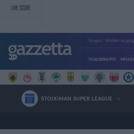
Παράκαμψη προς το κυρίως περιεχόμενο
Slogun:
ΧΑΛάλι τα χρήμ
ΠΟΔΟΣΦΑΙΡΟ
ΜΠΑΣ
Πολιτική
Νίκος Αθανασίου
GMotion F1
GALACTICOS BY INTER
Stoiximan Super Le
Stoiximan GBL
Novibet Volley Lea
Τένις
PODCASTS
ΣΠΛΙΤ
STOIXIMAN SUPER LEAGUE
Τεχνολογία
Ανδρέας Δημάτος
ΜΕΤΑΒΙΒΑΣΗ BY NOVIB
Conference League
Εθνική Μπάσκετ
Κύπελλο Γυναικών
Γυμναστική
Transfer Stories
gMotion
Γιώργος Κούβαρης
Serie A
EuroCup
Κωπηλασία
Όλες οι διοργανώσεις
STOI
Γιώργος Σακελλαρίου
Μουντιάλ 2026
Τάε κβον ντο