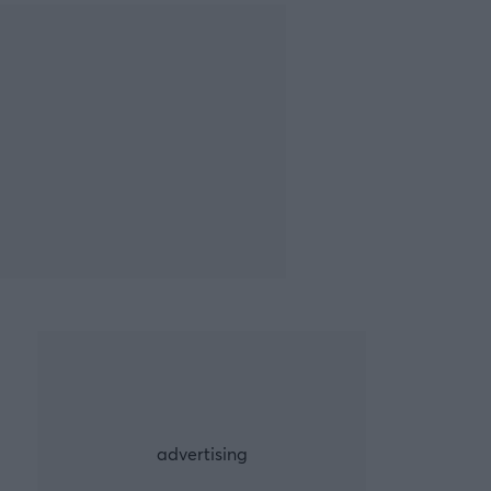
ρία από την Πόλη
ορμπατζόγλου
LA LIGA
SüPER LIG
CHAMPIONS LEAGUE
Μουντιάλ 2026
026
Προκριματικά EURO
EFL CUP
CYPRUS LEAGUE BY
STOIXIMAN