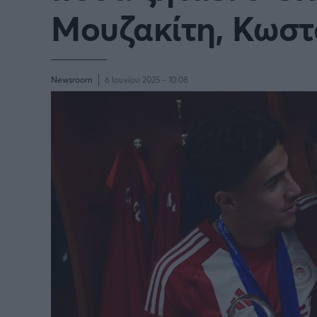
Παγκόσμιο Κύπελλο Συλλόγων
Μουζακίτη, Κωστ
LIGA
2025
Newsroom
6 Ιουνίου 2025 - 10:08