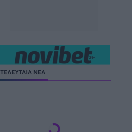
SUPER CUP Ελλάδας
ΤΕΛΕΥΤΑΙΑ ΝΕΑ