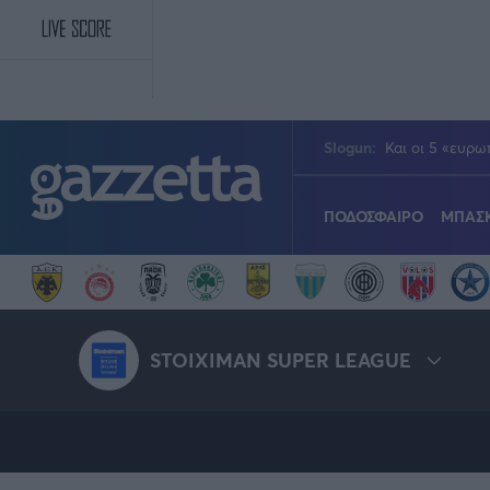
Παράκαμψη προς το κυρίως περιεχόμενο
Slogun:
Και οι 5 «ευρω
ΠΟΔΟΣΦΑΙΡΟ
ΜΠΑΣ
Πολιτική
Νίκος Αθανασίου
GMotion F1
GALACTICOS BY INTER
Stoiximan Super Le
Stoiximan GBL
Novibet Volley Lea
Τένις
PODCASTS
ΣΠΛΙΤ
STOIXIMAN SUPER LEAGUE
Τεχνολογία
Ανδρέας Δημάτος
ΜΕΤΑΒΙΒΑΣΗ BY NOVIB
Conference League
Εθνική Μπάσκετ
Κύπελλο Γυναικών
Γυμναστική
Transfer Stories
gMotion
Γιώργος Κούβαρης
Serie A
EuroCup
Κωπηλασία
Όλες οι διοργανώσεις
STOI
Γιώργος Σακελλαρίου
Μουντιάλ 2026
Τάε κβον ντο