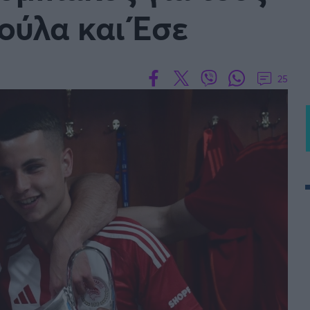
ούλα και Έσε
 PORTUGAL BETCLIC
Α' Εθνική Γυναικών
25