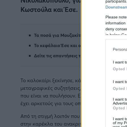
participants
Downstream 
Κωστούλα και Έσε.
Please note
information 
deny consent
Τα ποσά για Μουζακίτη και Κωστούλα
in below Go
Το κεφάλαιο Έσε και ο Ορτέγκα
Persona
Δείτε τις απαντήσεις του Κ. Νικολακόπουλο
I want t
Opted 
Το καλοκαίρι ξεκίνησε, κάτι που σημαίνει πω
I want t
μεταγραφικές συζητήσεις, όχι μόνο τον παικτ
Opted 
που είναι να πουλήσουν. Ειδικά για αυτούς π
I want 
έχει αρκετούς για τους οποίους έχει στηθεί 
Advertis
Opted 
Από τη στιγμή λοιπόν που ο
Κώστας Νικολακό
I want t
στην καρέκλα του ανακριτή του
Gazzetta
, ήτ
of my P
was col