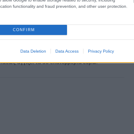
ύλα
cation functionality and fraud prevention, and other user protection.
ουζακίτη
ο αριθμός αυτός έχει οριστεί στα 25
μαίνει πως ο Ολυμπιακός «καίγεται» να τον δώσει.
CONFIRM
την
League Phase
του
Champions
League, το
και όχι προς τα κάτω.
Data Deletion
Data Access
Privacy Policy
πη Κωστούλα
, το ποσό αυτό είναι μεγαλύτερο.
 καθώς αγγίζει τα 50 εκατομμύρια ευρώ.