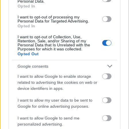
Personal Data.
Opted In
I want to opt-out of processing my
Personal Data for Targeted Advertising.
Opted In
I want to opt-out of Collection, Use,
Retention, Sale, and/or Sharing of my
Personal Data that Is Unrelated with the
Purposes for which it was collected.
Opted Out
Google consents
I want to allow Google to enable storage
related to advertising like cookies on web or
device identifiers in apps.
I want to allow my user data to be sent to
Κλέλια Ανδριολάτου: Έβαλε το μαγιό και έκανε
Google for online advertising purposes.
γιόγκα στον Αχέροντα
I want to allow Google to send me
TikToker διαγνώστηκε με Αλτσχάιμερ: Επέλεξε
personalized advertising.
υποβοηθούμενη ευθανασία στα 49 και κατέγραψε