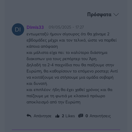
Πρόσφατα
Dimis33
09/05/2025 - 17:27
εντωμεταξύ ήμουν σίγουρος ότι θα χάναμε 2
εβδομάδες μέχρι και τον τελικό, ώστε να παρθεί
κάποια απόφαση
και μάλιστα είχα πει: το καλύτερο διάστημα
διακοπων για τους ρεπόρτερ του Άρη.
Δηλαδή τα 2-4 παιχνίδια που θα παίξουμε στην
Ευρώπη, θα καθορίσουν το επόμενο ροστερ; Αντί
να κοιτάξουμε να στήσουμε μια ομάδα σοβαρή
και δυνατή.
και επιπλέον: ήδη θα έχει χαθεί χρόνος και θα
παίζουμε με τη φωτιά με κλασικό πρόωρο
αποκλεισμό από την Ευρώπη
Απάντησε
2
Likes
0
Απαντήσεις