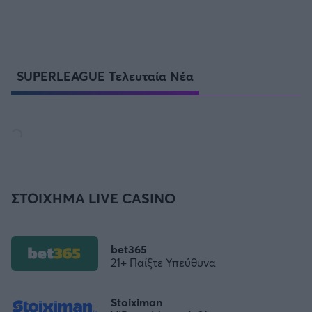
SUPERLEAGUE Τελευταία Νέα
ΣΤΟΙΧΗΜΑ LIVE CASINO
bet365
21+ Παίξτε Υπεύθυνα
Stoiximan