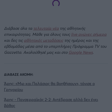
Διάβασε όλα τα
τελευταία νέα
της αθλητικής
επικαιρότητας. Μάθε για όλους τους
live αγώνες σήμερα
και δες τις
αθλητικές μεταδόσεις
της ημέρας και της
εβδομάδας μέσα από το υπερπλήρες Πρόγραμμα TV του
Gazzetta. Ακολούθησέ μας και στο
Google News
.
ΔΙΑΒΑΣΕ ΑΚΟΜΗ:
Άρης: «Μιρ και Παλάσιος θα βοηθήσουν», τόνισε ο
Γρηγορίου
Άρης - Πανσερραϊκός 2-2: Αντέδρασε αλλά δεν έχει
βάθος