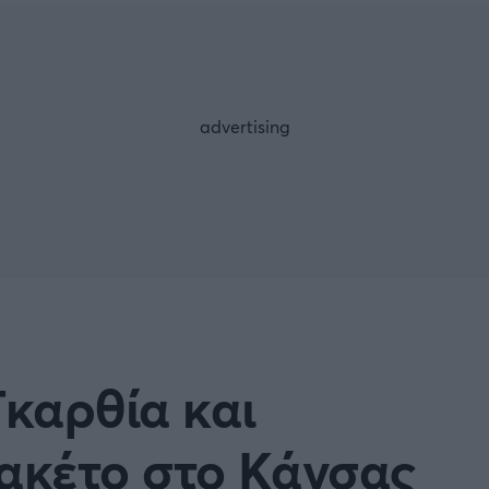
Μια Ιστο
Μιχάλης Τσαμπάς
Δημήτρης Τσ
 A
Κύπελλο Ιταλίας
Άρση Βαρών
ESLIGA
LIGUE 1
λο Γερμανίας
Κύπελλο Ελλάδος
FOLLOW US
 NATIONS LEAGUE
COPA AMERICA
ική
Προκριματικά MUNDIAL 2
ή Φιλικά
Ποδόσφαιρο Γυναικών
καρθία και
EREDIVISIE
ακέτο στο Κάνσας