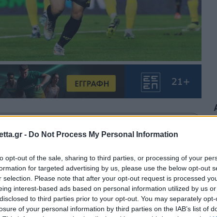
θρα στα αποτελέσματα αναζήτησης.
tta.gr -
Do Not Process My Personal Information
azzetta.gr στην Google
to opt-out of the sale, sharing to third parties, or processing of your per
formation for targeted advertising by us, please use the below opt-out s
r selection. Please note that after your opt-out request is processed y
eing interest-based ads based on personal information utilized by us or
ς διαπραγματεύσεις με την Κάνσας
disclosed to third parties prior to your opt-out. You may separately opt-
losure of your personal information by third parties on the IAB’s list of
καρθία, Σάπι Σουλεϊμάνοφ. Αμφότεροι