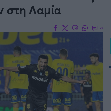
ν στη Λαμία
 PORTUGAL BETCLIC
Α' Εθνική Γυναικών
72