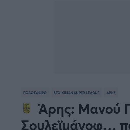
Γιώργος Τσακίρης
FA CUP
SERIE
Πυγμαχία
COPA DEL REY
BUND
PREMIER LEAGUE Ρωσίας
Κύπελ
EUROPA LEAGUE
UEFA
EURO
Γ' Εθν
ΠΟΔΟΣΦΑΙΡΟ
STOIXIMAN SUPER LEAGUE
ΑΡΗΣ
CONFERENCE LEAGUE
Διεθν
Άρης: Μανού Γ
COPA AFRICA
MLS
Σουλεϊμάνοφ… π