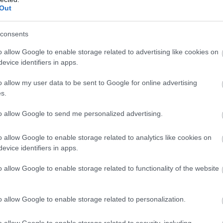
οιήθηκε και η οικονομική βάση της όλης
Out
τι οι δύο πλευρές βρίσκονται μια ανάσα από την
 (περίπου)
έξι εκατ. ευρώ
κι εφόσον επιτευχθεί, οι
consents
τομότερο δυνατό από τη Θεσσαλονίκη με
o allow Google to enable storage related to advertising like cookies on
ικής ούτως ώστε να ενσωματωθούν στην αποστολή
evice identifiers in apps.
ην προετοιμασία της.
o allow my user data to be sent to Google for online advertising
s.
to allow Google to send me personalized advertising.
o allow Google to enable storage related to analytics like cookies on
evice identifiers in apps.
o allow Google to enable storage related to functionality of the website
o allow Google to enable storage related to personalization.
o allow Google to enable storage related to security, including