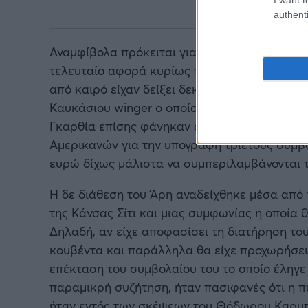
authenti
Αναμφίβολα πρόκειται για μια εξέλιξη η οπο
τελευταίο αφορά κυρίως τη διαφαινόμενη πώλη
από καιρό είχαν δείξει δεκτικοί στη λήψη π
Καυκάσιου winger ο οποίος είχε αποκτηθεί α
Γκαρθία επίσης φάνηκαν από την πρώτη στιγ
Αμερικανών για την υπογραφή τριετούς συμβ
ευρώ δίχως μάλιστα να συμπεριλαμβάνονται 
Η δε διάθεση του Άρη αναδείχθηκε μέσα από 
της Κάνσας Σίτι και μιας συμφωνίας η οποία 
Δηλαδή, αν είχε αποφασίσει τη διατήρηση του
κουβέντα και παράλληλα θα είχε προχωρήσει σ
επέκταση του συμβολαίου του το οποίο έληγε 
παραμικρή συζήτηση, ήταν πασιφανές ότι η π
ήταν εντός των σκέψεων του Θόδωρου Καρυπί