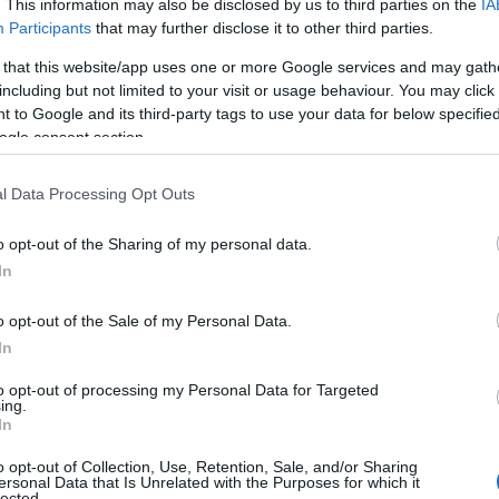
. This information may also be disclosed by us to third parties on the
IA
Participants
that may further disclose it to other third parties.
 Λαμία (26/1, 17:00). Σύμφωνα με τις
 θα πάρει 6.000.000 ευρώ!
 that this website/app uses one or more Google services and may gath
including but not limited to your visit or usage behaviour. You may click 
 to Google and its third-party tags to use your data for below specifi
ogle consent section.
μία
l Data Processing Opt Outs
o opt-out of the Sharing of my personal data.
να πολύ κοντά με τη διαφορά ότι δεν αφορά μόνο
In
υν μάλιστα το προχωρημένο των επαφών κι αυτές
o opt-out of the Sale of my Personal Data.
 αφορά τόσο τον
Μανού Γκαρθία
όσο και τον
Σάπι
In
η απουσία των δύο παικτών από την αποστολή του
to opt-out of processing my Personal Data for Targeted
ing.
In
ς είναι ένας από τους λόγους της «καθυστέρησης»
o opt-out of Collection, Use, Retention, Sale, and/or Sharing
ταξύ των δύο πλευρών καθώς κατατέθηκαν δύο
ersonal Data that Is Unrelated with the Purposes for which it
lected.