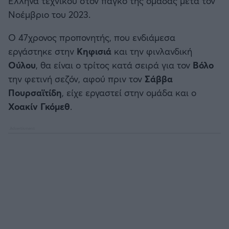
Έλληνα τεχνικού στον πάγκο της ομάδας μετά τον
Καλαμάτα
Νοέμβριο του 2023.
Προκριματικά MUNDIAL 2026
Ηρακλής
Ο 47χρονος προπονητής, που ενδιάμεσα
Προκριματικά EURO
εργάστηκε στην
Κηφισιά
και την φινλανδική
Μπαρτσελόνα
Ούλου
, θα είναι ο τρίτος κατά σειρά για τον
Βόλο
CONFERENCE LEAGUE
την φετινή σεζόν, αφού πριν τον
Σάββα
Ρεάλ Μαδρίτης
Πουρσαϊτίδη
, είχε εργαστεί στην ομάδα και ο
Διεθνή Φιλικά
Χοακίν Γκόμεθ
.
Ατλέτικο Μαδρίτης
Ποδόσφαιρο Γυναικών
Μάντσεστερ Γιουνάιτεντ
EFL CUP
Μάντσεστερ Σίτι
COPA AFRICA
Λίβερπουλ
MLS
Τσέλσι