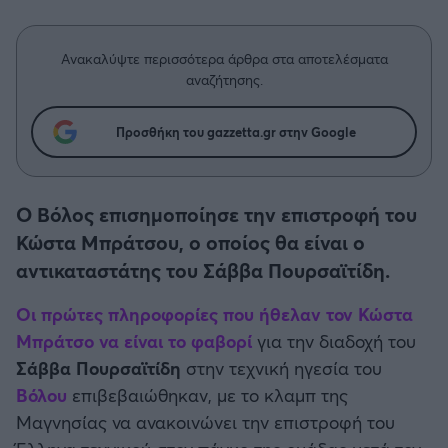
Η μητρότητα στον πάγκο
Δημήτρης Τσορμπατζόγλου
Κύπελλο Γερμανίας
Συνεντεύξεις
Άρης
Μεγάλη μου Αγάπη
Ανακαλύψτε περισσότερα άρθρα στα αποτελέσματα
Κύπελλο Ελλάδος
Μια Ιστορία από την Πόλη
αναζήτησης.
Λεβαδειακός
CHAMPIONS LEAGUE
Προσθήκη του gazzetta.gr στην Google
ΟΦΗ
EUROPA LEAGUE
Βόλος
Ο Βόλος επισημοποίησε την επιστροφή του
UEFA NATIONS LEAGUE
Κώστα Μπράτσου, ο οποίος θα είναι ο
Ατρόμητος Αθηνών
αντικαταστάτης του Σάββα Πουρσαϊτίδη.
COPA AMERICA
Κηφισιά
Οι πρώτες πληροφορίες που ήθελαν τον Κώστα
Μουντιάλ 2026
Μπράτσο να είναι το φαβορί
για την διαδοχή του
Αστέρας Τρίπολης
Σάββα Πουρσαϊτίδη
στην τεχνική ηγεσία του
EURO
Βόλου
επιβεβαιώθηκαν, με το κλαμπ της
Παναιτωλικός
Μαγνησίας να ανακοινώνει την επιστροφή του
Γ' Εθνική