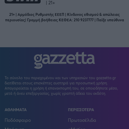
| 21+
21+ | Αρμόδιος Ρυθμιστής ΕΕΕΠ | Κίνδυνος εθισμού & απώλειας
περιουσίας| Γραμμή βοήθειας ΚΕΘΕΑ: 210 9237777 | Παίξε υπεύθυνα
Το σύνολο του περιεχομένου και των υπηρεσιών του gazzetta.gr
διατίθεται στους επισκέπτες αυστηρά για προσωπική χρήση.
Απαγορεύεται η χρήση ή επανεκπομπή του, σε οποιοδήποτε μέσο,
μετά ή άνευ επεξεργασίας, χωρίς γραπτή άδεια του εκδότη.
ΑΘΛΗΜΑΤΑ
ΠΕΡΙΣΣΟΤΕΡΑ
Ποδόσφαιρο
Πρωτοσέλιδα