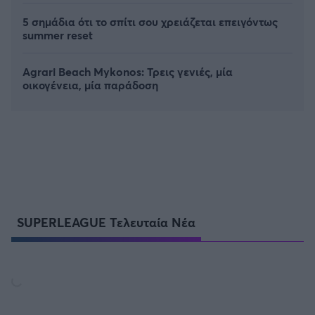
5 σημάδια ότι το σπίτι σου χρειάζεται επειγόντως
summer reset
Agrari Beach Mykonos: Τρεις γενιές, μία
οικογένεια, μία παράδοση
SUPERLEAGUE Τελευταία Νέα