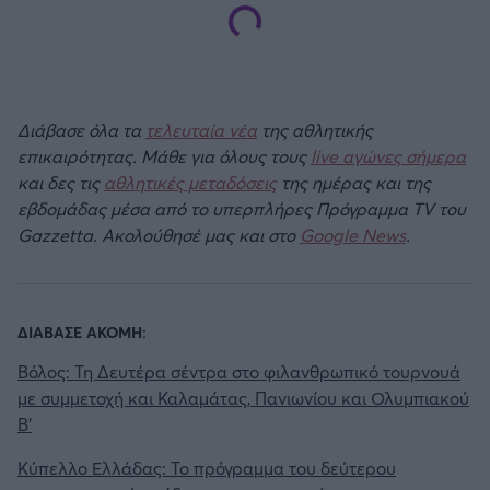
Διάβασε όλα τα
τελευταία νέα
της αθλητικής
επικαιρότητας. Μάθε για όλους τους
live αγώνες σήμερα
και δες τις
αθλητικές μεταδόσεις
της ημέρας και της
εβδομάδας μέσα από το υπερπλήρες Πρόγραμμα TV του
Gazzetta. Ακολούθησέ μας και στο
Google News
.
ΔΙΑΒΑΣΕ ΑΚΟΜΗ:
Βόλος: Τη Δευτέρα σέντρα στο φιλανθρωπικό τουρνουά
με συμμετοχή και Καλαμάτας, Πανιωνίου και Ολυμπιακού
Β'
Κύπελλο Ελλάδας: Το πρόγραμμα του δεύτερου