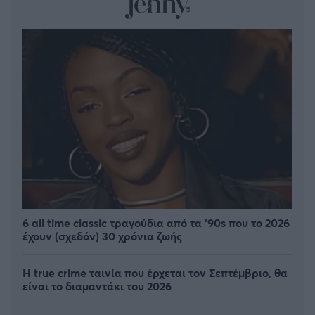
6 all time classic τραγούδια από τα ‘90s που το 2026
έχουν (σχεδόν) 30 χρόνια ζωής
Η true crime ταινία που έρχεται τον Σεπτέμβριο, θα
είναι το διαμαντάκι του 2026