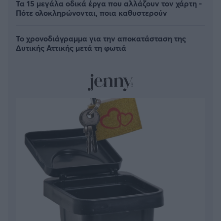
Τα 15 μεγάλα οδικά έργα που αλλάζουν τον χάρτη -
Πότε ολοκληρώνονται, ποια καθυστερούν
Το χρονοδιάγραμμα για την αποκατάσταση της
Δυτικής Αττικής μετά τη φωτιά