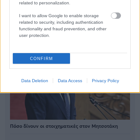
Αποστολία Ζώη: Ποζάρει στην παραλία και
related to personalization.
εντυπωσιάζει με το καλλίγραμμο σώμα της
I want to allow Google to enable storage
related to security, including authentication
functionality and fraud prevention, and other
user protection.
CONFIRM
Data Deletion
Data Access
Privacy Policy
Πόσο δίνουν οι στοιχηματικές στον Μητσοτάκη