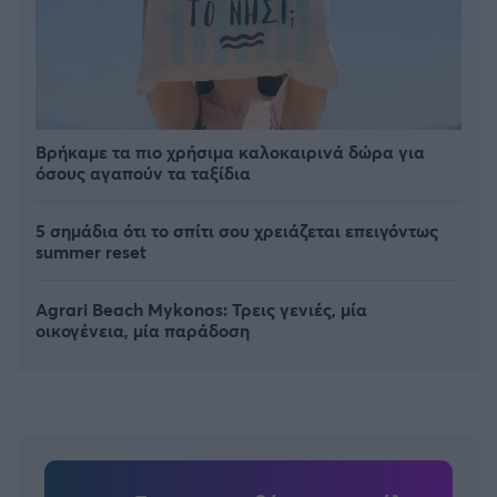
Βρήκαμε τα πιο χρήσιμα καλοκαιρινά δώρα για
όσους αγαπούν τα ταξίδια
5 σημάδια ότι το σπίτι σου χρειάζεται επειγόντως
summer reset
Agrari Beach Mykonos: Τρεις γενιές, μία
οικογένεια, μία παράδοση