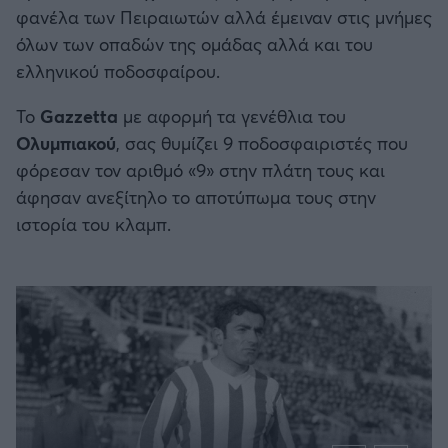
Καλαμάτα
φανέλα των Πειραιωτών αλλά έμειναν στις μνήμες
Προκριματικά MUNDIAL 2026
όλων των οπαδών της ομάδας αλλά και του
Ηρακλής
ελληνικού ποδοσφαίρου.
Προκριματικά EURO
Το
Gazzetta
με αφορμή τα γενέθλια του
Μπαρτσελόνα
Ολυμπιακού
, σας θυμίζει 9 ποδοσφαιριστές που
CONFERENCE LEAGUE
φόρεσαν τον αριθμό «9» στην πλάτη τους και
Ρεάλ Μαδρίτης
άφησαν ανεξίτηλο το αποτύπωμα τους στην
Διεθνή Φιλικά
ιστορία του κλαμπ.
Ατλέτικο Μαδρίτης
Ποδόσφαιρο Γυναικών
Μάντσεστερ Γιουνάιτεντ
EFL CUP
Μάντσεστερ Σίτι
COPA AFRICA
Λίβερπουλ
MLS
Τσέλσι