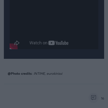
@Photo credits:
INTIME, eurokinissi
16