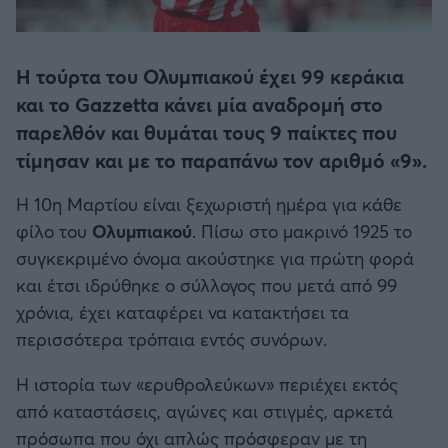
Η μητρότητα στον πάγκο
Δημήτρης Τσορμπατζόγλου
Κύπελλο Γερμανίας
Συνεντεύξεις
Άρης
Μεγάλη μου Αγάπη
Κύπελλο Ελλάδος
Μια Ιστορία από την Πόλη
Η τούρτα του Ολυμπιακού έχει 99 κεράκια
Λεβαδειακός
και το Gazzetta κάνει μία αναδρομή στο
CHAMPIONS LEAGUE
παρελθόν και θυμάται τους 9 παίκτες που
ΟΦΗ
τίμησαν και με το παραπάνω τον αριθμό «9».
EUROPA LEAGUE
Βόλος
Η 10η Μαρτίου είναι ξεχωριστή ημέρα για κάθε
UEFA NATIONS LEAGUE
φίλο του
Ολυμπιακού
. Πίσω στο μακρινό 1925 το
Ατρόμητος Αθηνών
συγκεκριμένο όνομα ακούστηκε για πρώτη φορά
COPA AMERICA
και έτσι ιδρύθηκε ο σύλλογος που μετά από 99
Κηφισιά
χρόνια, έχει καταφέρει να κατακτήσει τα
Μουντιάλ 2026
περισσότερα τρόπαια εντός συνόρων.
Αστέρας Τρίπολης
EURO
Η ιστορία των «ερυθρολεύκων» περιέχει εκτός
Παναιτωλικός
από καταστάσεις, αγώνες και στιγμές, αρκετά
Γ' Εθνική
πρόσωπα που όχι απλώς πρόσφεραν με τη