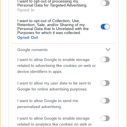
πού προήλθε
I want to opt-out of processing my
Personal Data for Targeted Advertising.
Opted In
Ο χορηγός στη νέα φανέλα του Σαλάχ έκανε τους
I want to opt-out of Collection, Use,
Έλληνες να απορούν
Retention, Sale, and/or Sharing of my
Personal Data that Is Unrelated with the
Purposes for which it was collected.
Αποστολία Ζώη: Ποζάρει στην παραλία και
Opted Out
εντυπωσιάζει με το καλλίγραμμο σώμα της
Google consents
I want to allow Google to enable storage
related to advertising like cookies on web or
device identifiers in apps.
I want to allow my user data to be sent to
Google for online advertising purposes.
I want to allow Google to send me
personalized advertising.
I want to allow Google to enable storage
related to analytics like cookies on web or