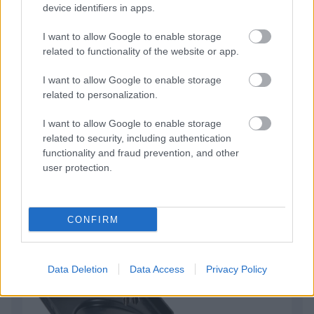
device identifiers in apps.
I want to allow Google to enable storage
related to functionality of the website or app.
Πόσο δίνουν οι στοιχηματικές στον Μητσοτάκη
I want to allow Google to enable storage
Τα 15 μεγάλα οδικά έργα που αλλάζουν τον χάρτη -
related to personalization.
Πότε ολοκληρώνονται, ποια καθυστερούν
I want to allow Google to enable storage
related to security, including authentication
Το χρονοδιάγραμμα για την αποκατάσταση της
Δυτικής Αττικής μετά τη φωτιά
functionality and fraud prevention, and other
user protection.
CONFIRM
Data Deletion
Data Access
Privacy Policy