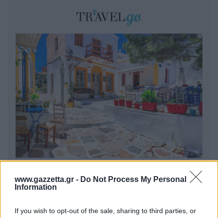
6 γραφικά χωριά των Κυκλάδων που αξίζει να
ανακαλύψετε
www.gazzetta.gr -
Do Not Process My Personal
Information
7 έξυπνα tips για να φτιάξετε γρήγορα τη βαλίτσα
των διακοπών
If you wish to opt-out of the sale, sharing to third parties, or