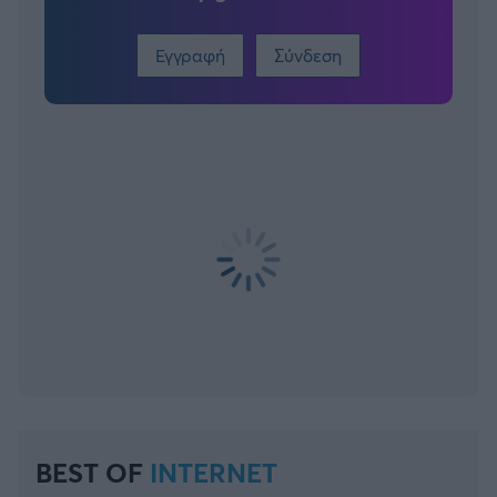
Εγγραφή
Σύνδεση
BEST OF
INTERNET