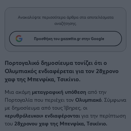
Η μητρότητα στον πάγκο
Δημήτρης Τσορμπατζόγλου
Κύπελλο Γερμανίας
Συνεντεύξεις
Άρης
Μεγάλη μου Αγάπη
Ανακαλύψτε περισσότερα άρθρα στα αποτελέσματα
Κύπελλο Ελλάδος
Μια Ιστορία από την Πόλη
αναζήτησης.
Λεβαδειακός
CHAMPIONS LEAGUE
Προσθήκη του gazzetta.gr στην Google
ΟΦΗ
EUROPA LEAGUE
Βόλος
Πορτογαλικό δημοσίευμα τονίζει ότι ο
UEFA NATIONS LEAGUE
Ολυμπιακός ενδιαφέρεται για τον 28χρονο
Ατρόμητος Αθηνών
χαφ της Μπενφίκα, Τσικίνιο.
COPA AMERICA
Κηφισιά
Μια ακόμη
μεταγραφική υπόθεση
από την
Μουντιάλ 2026
Πορτογαλία που περιέχει τον
Ολυμπιακό
. Σύμφωνα
Αστέρας Τρίπολης
με δημοσίευμα από τους Ίβηρες, οι
EURO
«ερυθρόλευκοι» ενδιαφέρονται
για την περίπτωση
Παναιτωλικός
του
28χρονου χαφ της Μπενφίκα, Τσικίνιο.
Γ' Εθνική