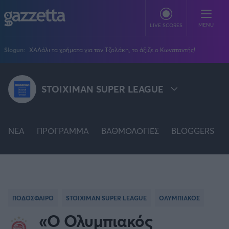
Παράκαμψη προς το κυρίως περιεχόμενο
MENU
LIVE SCORES
Slogun:
ΧΑΛάλι τα χρήματα για τον Τζολάκη, το άξιζε ο Κωνσταντής!
ΠΟΔΟΣΦΑΙΡΟ
STOIXIMAN SUPER LEAGUE
Stoiximan Super League
ΜΠΑΣΚΕΤ
Super League 2
Stoiximan GBL
Όλες οι διοργανώσεις
ΒΟΛΕΪ
Champions League
NEA
EuroLeague
ΠΡΟΓΡΑΜΜΑ
ΒΑΘΜΟΛΟΓΙΕΣ
BLOGGERS
Novibet Volley League
ΑΛΛΑ ΣΠΟΡ
STOIXIMAN SUPER LEAGUE
Europa League
Champions League
Volley League Γυναικών
Τένις
PLUS
Conference League
NBA
SUPER LEAGUE 2
Pre League
Χάντμπολ
Πολιτική
Κύπελλο Ελλάδας
Εθνική Μπάσκετ
BLOGGERS
Κύπελλο Ανδρών
Πόλο
Κοινωνία
Premier League
PREMIER LEAGUE
Elite League
Νίκος Αθανασίου
ΠΟΔΟΣΦΑΙΡΟ
STOIXIMAN SUPER LEAGUE
ΟΛΥΜΠΙΑΚΟΣ
GMOTION
Κύπελλο Γυναικών
Διεθνή
Στίβος
La Liga
Δημήτρης Βέργος
Α1 Γυναικών
«Ο Ολυμπιακός
GMotion F1
Champions League
Viral
FA CUP
ΠΡΩΤΟΣΕΛΙΔΑ
Γυμναστική
Serie A
Βασίλης Βλαχόπουλος
Κύπελλο Ελλάδος