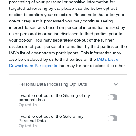
processing of your personal or sensitive information for
targeted advertising by us, please use the below opt-out
Η εξωτική παραλία της Πάργας που θα λατρέψετε
section to confirm your selection. Please note that after your
opt-out request is processed you may continue seeing
interest-based ads based on personal information utilized by
us or personal information disclosed to third parties prior to
your opt-out. You may separately opt-out of the further
disclosure of your personal information by third parties on the
IAB’s list of downstream participants. This information may
also be disclosed by us to third parties on the
IAB’s List of
Downstream Participants
that may further disclose it to other
third parties.
Please note that this website/app uses one or more Google
Personal Data Processing Opt Outs
services and may gather and store information including but
not limited to your visit or usage behaviour. You may click to
I want to opt-out of the Sharing of my
personal data.
grant or deny consent to Google and its third-party tags to
Opted In
use your data for below specified purposes in below Google
consent section.
I want to opt-out of the Sale of my
Personal Data.
«Μου χρωστάς έναν Αύγουστο»: Όλοι μιλούν για τη
Opted In
φράση που έγινε τραγούδι, κανείς δεν ξέρει από