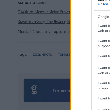
ΔΙΑΒΑΣΕ ΑΚΟΜΗ:
Opted 
ΠΑΟΚ σε Μεϊτέ: «Μείνε δυνατός είμαστε όλοι μαζί σ
Google 
Κωνσταντέλιας: Τον θέλει η Ντόρτμουντ σύμφωνα με
I want t
web or d
Μεϊτέ: Πέρασε την πόρτα του χειρουργείου
I want t
purpose
Tags:
ΖΟΣΕ ΜΠΟΤΟ
ΤΟΜΑΣ ΜΟΥΡΓΚ
I want 
I want t
web or d
I want t
or app.
Για να προσθέσεις το σχό
I want t
I want t