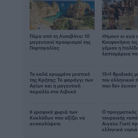
Πέρα από τη Λισαβόνα: 10
«Ήμουν κι εγώ 
μαγευτικοί προορισμοί της
Κουφονήσια τις
Πορτογαλίας
γέμισε η Ιταλίδ
λεπτομέρεια πο
ανέφερε
Το καλά κρυμμένο μυστικό
15+1 θρυλικές 
της Κρήτης: Το φαράγγι των
του ελληνικού
Αγίων και η μαγευτική
που δεν έγιναν
παραλία στο Λιβυκό
6 γραφικά χωριά των
Ο πραγματικός 
Κυκλάδων που αξίζει να
τουρκικής «απ
ανακαλύψετε
Αιγαίο: Γιατί π
ελληνικά νησιά