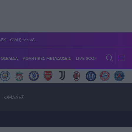
ΑΕΚ - ΟΦΗ) τελικό...
ΟΣΕΛΙΔΑ
ΑΘΛΗΤΙΚΕΣ ΜΕΤΑΔΟΣΕΙΣ
LIVE SCORE
GWOMEN
Α
όπουλος
C
ION BY ALLWYN
ns League
ns League
gue
NBA
Viral
Παναγιώτης Δαλαταριώφ
GMotion MotoGP
OLD SCHOOL
Europa League
Κύπελλο Ανδρών
Στίβος
TA SPECIALS
ΟΜΑΔΕΣ
πετόπουλος
Δημήτρης Κατσιώνης
 League
ικών
p
λεϊ
La Liga
Κύπελλο Ελλάδος
Challenge Cup
Ιστιοπλοΐα
Analysis
alysis
ας
Νίκος Παπαδογιάννης
i
λή
Εθνική Ελλάδος
Eurobasket
Πάλη
ξεις
PREMIER LEAGUE
τουλίδης
Δημήτρης Τομαράς
μου Αγάπη
πονγκ
Κόσμος
Μαχητικά Αθλήματα