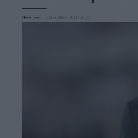
Παγκόσμιο Κύπελλο Συλλόγων
LIGA
2025
Newsroom
3 Δεκεμβρίου 2022 - 20:06