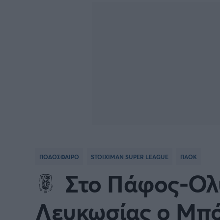
Γιώργος Τσακίρης
FA CUP
SERIE
Πυγμαχία
COPA DEL REY
BUND
PREMIER LEAGUE Ρωσίας
Κύπελ
EUROPA LEAGUE
UEFA
EURO
Γ' Εθν
ΠΟΔΟΣΦΑΙΡΟ
STOIXIMAN SUPER LEAGUE
ΠΑΟΚ
CONFERENCE LEAGUE
Διεθν
Στο Πάφος-Ολ
COPA AFRICA
MLS
Λευκωσίας ο Μπ