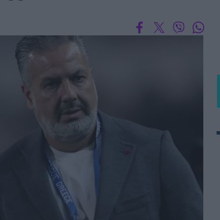
 PORTUGAL BETCLIC
Α' Εθνική Γυναικών