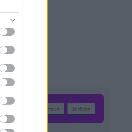
Εγγραφή
Σύνδεση