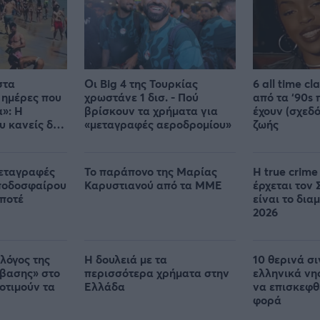
στα
Οι Big 4 της Τουρκίας
6 all time cl
 ημέρες που
χρωστάνε 1 δισ. - Πού
από τα ‘90s 
α»: Η
βρίσκουν τα χρήματα για
έχουν (σχεδό
υ κανείς δεν
«μεταγραφές αεροδρομίου»
ζωής
μεταγραφές
Το παράπονο της Μαρίας
Η true crime
 ποδοσφαίρου
Καρυστιανού από τα ΜΜΕ
έρχεται τον 
 ποτέ
είναι το δια
2026
λόγος της
Η δουλειά με τα
10 θερινά σι
όβασης» στο
περισσότερα χρήματα στην
ελληνικά νησ
ροτιμούν τα
Ελλάδα
να επισκεφθ
φορά