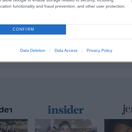
cation functionality and fraud prevention, and other user protection.
CONFIRM
Data Deletion
Data Access
Privacy Policy