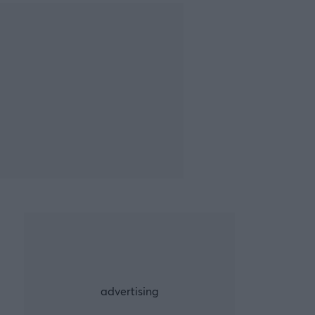
ρία από την Πόλη
ορμπατζόγλου
LA LIGA
SüPER LIG
CHAMPIONS LEAGUE
Μουντιάλ 2026
026
Προκριματικά EURO
EFL CUP
CYPRUS LEAGUE BY
STOIXIMAN