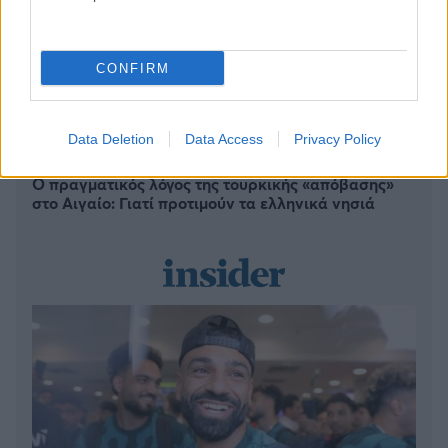
«Ήμουν κι εγώ στα Κουφονήσια τις ημέρες που
γέμισε η Ιταλίδα»: Η λεπτομέρεια που κανείς δεν
ανέφερε
CONFIRM
Ταξιδιώτης πάει διακοπές στην Πάρο για... έναν
μήνα - «Έχω εγώ τον τρόπο»
Data Deletion
Data Access
Privacy Policy
Ο πραγματικός λόγος της τουρκικής «απόβασης»
στο Αιγαίο: Γιατί προτιμούν τα ελληνικά νησιά