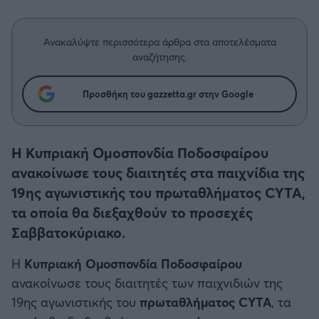
Η μητρότητα στον πάγκο
Δημήτρης Τσορμπατζόγλου
Κύπελλο Γερμανίας
Συνεντεύξεις
Άρης
Μεγάλη μου Αγάπη
Ανακαλύψτε περισσότερα άρθρα στα αποτελέσματα
Κύπελλο Ελλάδος
Μια Ιστορία από την Πόλη
αναζήτησης.
Λεβαδειακός
CHAMPIONS LEAGUE
Προσθήκη του gazzetta.gr στην Google
ΟΦΗ
EUROPA LEAGUE
Βόλος
Η Κυπριακή Ομοσπονδία Ποδοσφαίρου
UEFA NATIONS LEAGUE
ανακοίνωσε τους διαιτητές στα παιχνίδια της
Ατρόμητος Αθηνών
19ης αγωνιστικής του πρωταθλήματος CYTA,
COPA AMERICA
τα οποία θα διεξαχθούν το προσεχές
Κηφισιά
Σαββατοκύριακο.
Μουντιάλ 2026
Αστέρας Τρίπολης
Η
Κυπριακή Ομοσπονδία Ποδοσφαίρου
EURO
ανακοίνωσε τους διαιτητές των παιχνιδιών της
Παναιτωλικός
19ης αγωνιστικής του
πρωταθλήματος CYTA
, τα
Γ' Εθνική