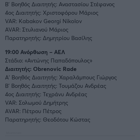
Β' Βοηθός Διαιτητής: Αναστασίου Στέφανος
4ος Διαιτητής: Χριστοφόρου Μάριος
VAR: Kabakov Georgi Nikolov
AVAR: Στυλιανού Μάριος
Παρατηρητής: Δημητρίου Βασίλης
19:00 Ανόρθωση – ΑΕΛ
Στάδιο: «Αντώνης Παπαδόπουλος»
Διαιτητής: Obrenovic Rade
Α' Βοηθός Διαιτητής: Χαραλάμπους Γιώργος
Β' Βοηθός Διαιτητής: Τουμάζου Ανδρέας
4ος Διαιτητής: Τεχράνυ Ανδρέας
VAR: Σολωμού Δημήτρης
AVAR: Πέτρου Πέτρος
Παρατηρητής: Θεοδότου Κώστας