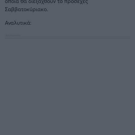
οποία θα διεξαχθούν το προσεχές
Καλαμάτα
Σαββατοκύριακο.
Προκριματικά MUNDIAL 2026
Ηρακλής
Αναλυτικά:
Προκριματικά EURO
Μπαρτσελόνα
CONFERENCE LEAGUE
Ρεάλ Μαδρίτης
Διεθνή Φιλικά
Ατλέτικο Μαδρίτης
Ποδόσφαιρο Γυναικών
Μάντσεστερ Γιουνάιτεντ
EFL CUP
Μάντσεστερ Σίτι
COPA AFRICA
Λίβερπουλ
MLS
Τσέλσι