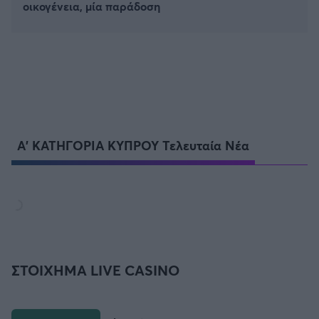
οικογένεια, μία παράδοση
Α' ΚΑΤΗΓΟΡΙΑ ΚΥΠΡΟΥ Τελευταία Νέα
ΣΤΟΙΧΗΜΑ LIVE CASINO