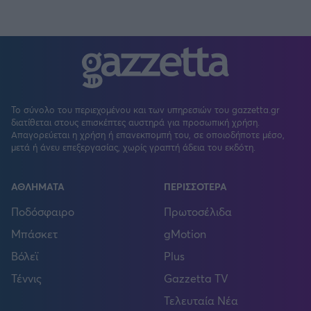
Το σύνολο του περιεχομένου και των υπηρεσιών του gazzetta.gr
διατίθεται στους επισκέπτες αυστηρά για προσωπική χρήση.
Απαγορεύεται η χρήση ή επανεκπομπή του, σε οποιοδήποτε μέσο,
μετά ή άνευ επεξεργασίας, χωρίς γραπτή άδεια του εκδότη.
ΑΘΛΗΜΑΤΑ
ΠΕΡΙΣΣΟΤΕΡΑ
Ποδόσφαιρο
Πρωτοσέλιδα
Μπάσκετ
gMotion
Βόλεϊ
Plus
Τέννις
Gazzetta TV
Τελευταία Νέα