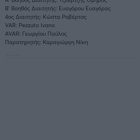
Β' Βοηθός Διαιτητής: Ευαγόρου Ευαγόρας
4ος Διαιτητής: Κώστα Ροβέρτος
VAR: Pezzuto Ivano
AVAR: Γεωργίου Παύλος
Παρατηρητής: Καραγιώργη Νίκη