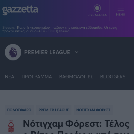
Παράκαμψη προς το κυρίως περιεχόμενο
MENU
LIVE SCORES
Slogun:
Και οι 5 «ευρωπαίοι» παίζουν την επόμενη εβδομάδα. Οι τρεις
προκριματικά, οι δύο (ΑΕΚ - ΟΦΗ) τελικό...
ΠΟΔΟΣΦΑΙΡΟ
PREMIER LEAGUE
Stoiximan Super League
ΜΠΑΣΚΕΤ
Super League 2
Stoiximan GBL
Όλες οι διοργανώσεις
ΒΟΛΕΪ
Champions League
NEA
EuroLeague
ΠΡΟΓΡΑΜΜΑ
ΒΑΘΜΟΛΟΓΙΕΣ
BLOGGERS
Novibet Volley League
ΑΛΛΑ ΣΠΟΡ
STOIXIMAN SUPER LEAGUE
Europa League
Champions League
Volley League Γυναικών
Τένις
PLUS
Conference League
NBA
SUPER LEAGUE 2
Pre League
Χάντμπολ
Πολιτική
Κύπελλο Ελλάδας
Εθνική Μπάσκετ
BLOGGERS
Κύπελλο Ανδρών
ΠΟΔΟΣΦΑΙΡΟ
PREMIER LEAGUE
ΝΟΤΙΓΧΑΜ ΦΟΡΕΣΤ
Πόλο
Κοινωνία
Premier League
PREMIER LEAGUE
Elite League
Νίκος Αθανασίου
GMOTION
Κύπελλο Γυναικών
Διεθνή
Νότιγχαμ Φόρεστ: Τέλος
Στίβος
La Liga
Δημήτρης Βέργος
Α1 Γυναικών
GMotion F1
Champions League
Viral
FA CUP
ΠΡΩΤΟΣΕΛΙΔΑ
Γυμναστική
Serie A
Βασίλης Βλαχόπουλος
Κύπελλο Ελλάδος