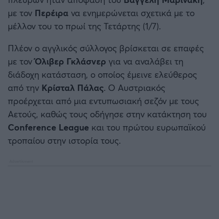
με τον
Περέιρα
να ενημερώνεται σχετικά με το
μέλλον του το πρωί της Τετάρτης (1/7).
Πλέον ο αγγλικός σύλλογος βρίσκεται σε επαφές
με τον
Όλιβερ Γκλάσνερ
για να αναλάβει τη
διάδοχη κατάσταση, ο οποίος έμεινε ελεύθερος
από την
Κρίσταλ Πάλας
. Ο Αυστριακός
προέρχεται από μια εντυπωσιακή σεζόν με τους
Αετούς, καθώς τους οδήγησε στην κατάκτηση του
Conference League
και του πρώτου ευρωπαϊκού
τροπαίου στην ιστορία τους.