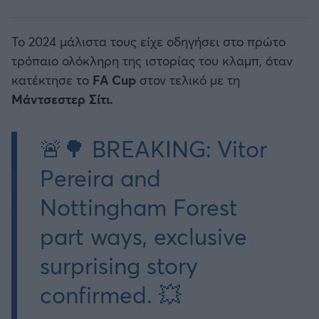
Το 2024 μάλιστα τους είχε οδηγήσει στο πρώτο
τρόπαιο ολόκληρη της ιστορίας του κλαμπ, όταν
κατέκτησε το
FA Cup
στον τελικό με τη
Μάντσεστερ Σίτι.
🚨🌳 BREAKING: Vitor
Pereira and
Nottingham Forest
part ways, exclusive
surprising story
confirmed. 💥