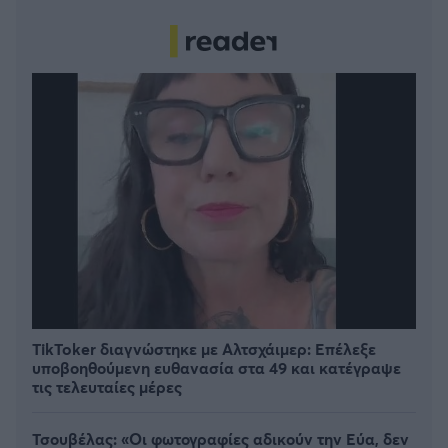
TikToker διαγνώστηκε με Αλτσχάιμερ: Επέλεξε
υποβοηθούμενη ευθανασία στα 49 και κατέγραψε
τις τελευταίες μέρες
Τσουβέλας: «Οι φωτογραφίες αδικούν την Εύα, δεν