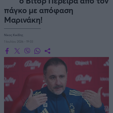
ο Βίτορ Περέιρα από τον
Οδηγός F1
CEV Cup
Τεχνολογία
Παναγιώτης Δαλαταριώφ
Κολύμβηση
ΑΘΛΗΤΙΚΕΣ ΜΕΤΑΔΟΣΕΙΣ
Bundesliga
EuroCup
πάγκο με απόφαση
GMotion WRC
SERIE A
Υγεία
Challenge Cup
Ανδρέας Δημάτος
Μπιτς Βόλεϊ
Ligue 1
Mundobasket
GMotion MotoGP
LIVE SCORE
Μαρινάκη!
Showbiz
Αντώνης Καλκαβούρας
Κύπελλο Ιταλίας
Ιστιοπλοΐα
Basketaki
Εθνική Ελλάδος
GWOMEN
Αντώνης Καρπετόπουλος
Eurobasket
Κωπηλασία
Μουντιάλ 2026
Δημήτρης Κατσιώνης
LA LIGA
Νίκος Κικίδης
ΑΘΛΗΤΙΚΗ ΗΧΩ
Ξιφασκία
Wyscout Analysis
Γιώργος Κούβαρης
1 Ιουλίου 2026 - 19:03
ΕΚΠΟΜΠΕΣ
Σκοποβολή
Ευρώπη
COPA DEL REY
Κώστας Νικολακόπουλος
GALACTICOS BY INTERWETTEN
Κόσμος
Πάλη
ΟΜΑΔΕΣ
Γιάννης Πάλλας
GAZZ FLOOR BY NOVIBET
BUNDESLIGA
Νίκος Παπαδογιάννης
Τάε κβον ντο
ΑΕΚ
PODCASTS
POLE POSITION BY ALLWYN
Γιώργος Σακελλαρίου
Τζούντο
ΣΠΛΙΤ
LIGUE 1
OLD SCHOOL
GAZZETTA ACTS
Γιάννης Σερέτης
Ολυμπιακός
Πινγκ - πονγκ
Transfer Stories
ΜΕΤΑΒΙΒΑΣΗ BY NOVIBET
Gazzetta For Her
Σταύρος Σουντουλίδης
GAZZETTA SPECIALS
gMotion
SüPER LIG
Μαχητικά Αθλήματα
Θέμα Ισότητας
Δημήτρης Τομαράς
ΠΑΟΚ
Unique
Πυγμαχία
Για τον Αλέξανδρο
Γιώργος Τσακίρης
Wyscout Analysis
PREMIER LEAGUE Ρωσίας
Άρση Βαρών
#GiatonAlki
Παναθηναϊκός
Μιχάλης Τσαμπάς
InStat Analysis