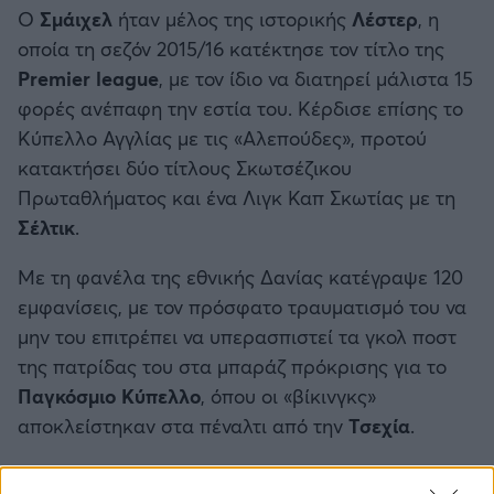
Ο
Σμάιχελ
ήταν μέλος της ιστορικής
Λέστερ
, η
οποία τη σεζόν 2015/16 κατέκτησε τον τίτλο της
Premier league
, με τον ίδιο να διατηρεί μάλιστα 15
φορές ανέπαφη την εστία του. Κέρδισε επίσης το
Κύπελλο Αγγλίας με τις «Αλεπούδες», προτού
κατακτήσει δύο τίτλους Σκωτσέζικου
Πρωταθλήματος και ένα Λιγκ Καπ Σκωτίας με τη
Σέλτικ
.
Με τη φανέλα της εθνικής Δανίας κατέγραψε 120
εμφανίσεις, με τον πρόσφατο τραυματισμό του να
μην του επιτρέπει να υπερασπιστεί τα γκολ ποστ
της πατρίδας του στα μπαράζ πρόκρισης για το
Παγκόσμιο Κύπελλο
, όπου οι «βίκινγκς»
αποκλείστηκαν στα πέναλτι από την
Τσεχία
.