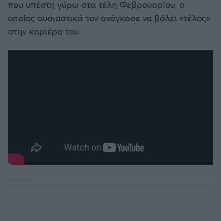
που υπέστη γύρω στα τέλη Φεβρουαρίου, ο
Καλαμάτα
οποίος ουσιαστικά τον ανάγκασε να βάλει «τέλος»
Προκριματικά MUNDIAL 2026
στην καριέρα του.
Ηρακλής
Προκριματικά EURO
Μπαρτσελόνα
CONFERENCE LEAGUE
Ρεάλ Μαδρίτης
Διεθνή Φιλικά
Ατλέτικο Μαδρίτης
Ποδόσφαιρο Γυναικών
Μάντσεστερ Γιουνάιτεντ
EFL CUP
Μάντσεστερ Σίτι
COPA AFRICA
Λίβερπουλ
MLS
Τσέλσι