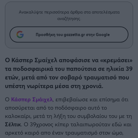
Η μητρότητα στον πάγκο
Δημήτρης Τσορμπατζόγλου
Κύπελλο Γερμανίας
Συνεντεύξεις
Άρης
Ανακαλύψτε περισσότερα άρθρα στα αποτελέσματα
Μεγάλη μου Αγάπη
αναζήτησης.
Κύπελλο Ελλάδος
Μια Ιστορία από την Πόλη
Λεβαδειακός
Προσθήκη του gazzetta.gr στην Google
CHAMPIONS LEAGUE
ΟΦΗ
EUROPA LEAGUE
Ο Κάσπερ Σμαίχελ αποφάσισε να «κρεμάσει»
Βόλος
τα ποδοσφαιρικά του παπούτσια σε ηλικία 39
UEFA NATIONS LEAGUE
Ατρόμητος Αθηνών
ετών, μετά από τον σοβαρό τραυματισό που
υπέστη νωρίτερα μέσα στη χρονιά.
COPA AMERICA
Κηφισιά
Ο
Κάσπερ Σμάιχελ
, επιβεβαίωσε και επίσημα ότι
Μουντιάλ 2026
αποσύρεται από το ποδόσφαιρο αυτό το
Αστέρας Τρίπολης
καλοκαίρι, μετά τη λήξη του συμβολαίου του με τη
EURO
Σέλτικ
. Ο 39χρονος κίπερ ταλαιπωρούταν εδώ και
Παναιτωλικός
αρκετό καιρό απο έναν τραυματισμό στον ώμο,
Γ' Εθνική