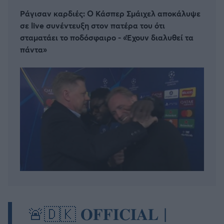
Ράγισαν καρδιές: Ο Κάσπερ Σμάιχελ αποκάλυψε
σε live συνέντευξη στον πατέρα του ότι
σταματάει το ποδόσφαιρο - «Έχουν διαλυθεί τα
πάντα»
🚨🇩🇰 𝐎𝐅𝐅𝐈𝐂𝐈𝐀𝐋 |