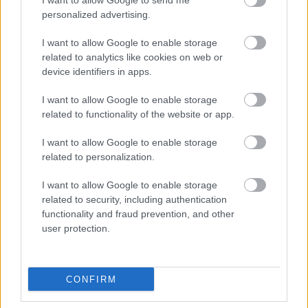
I want to allow Google to send me
bedste nationer, en
personalized advertising.
EM-semifinale på
I want to allow Google to enable storage
related to analytics like cookies on web or
Wembley og meget
device identifiers in apps.
mere.
I want to allow Google to enable storage
related to functionality of the website or app.
I want to allow Google to enable storage
13 år. 120 kampe for
related to personalization.
Herrelandsholdet 🇩🇰
I want to allow Google to enable storage
related to security, including authentication
functionality and fraud prevention, and other
user protection.
Tak for uforglemmelige
øjeblikke, Kasper 🙌
CONFIRM
#ForDanmark