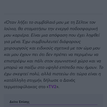
«Όταν λήξει το συμβόλαιό μου με τη Σέλτικ τον
Ιούνιο, θα σταματήσω την ενεργό ποδοσφαιρική
μου καριέρα. Είναι μια απόφαση που έχει ληφθεί
για μένα. Έχω συμβουλευτεί διάφορους
χειρουργούς και ειδικούς σχετικά με τον ώμο μου
και μου έχουν πει ότι δεν πρέπει να περιμένω να
επιστρέψω και πάλι στον αγωνιστικό χώρο και να
μπορώ να παίξω στο υψηλό επίπεδο που ήμουν. Το
έχω σκεφτεί πολύ, αλλά πιστεύω ότι τώρα είναι η
κατάλληλη στιγμή»
, δήλωσε ο Δανός
τερματοφύλακας στο «
TV2
».
Δείτε Επίσης