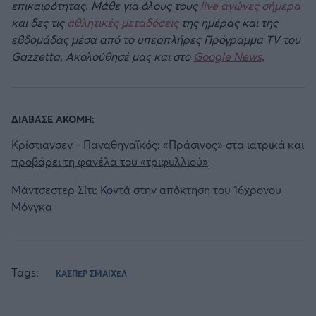
επικαιρότητας. Μάθε για όλους τους
live αγώνες σήμερα
και δες τις
αθλητικές μεταδόσεις
της ημέρας και της
εβδομάδας μέσα από το υπερπλήρες Πρόγραμμα TV του
Gazzetta. Ακολούθησέ μας και στο
Google News
.
ΔΙΑΒΑΣΕ ΑΚΟΜΗ:
Κρίστιανσεν - Παναθηναϊκός: «Πράσινος» στα ιατρικά και
προβάρει τη φανέλα του «τριφυλλιού»
Μάντσεστερ Σίτι: Κοντά στην απόκτηση του 16χρονου
Μόνγκα
Tags:
ΚΑΣΠΕΡ ΣΜΑΙΧΕΛ