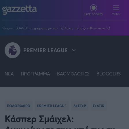
Παράκαμψη προς το κυρίως περιεχόμενο
MENU
LIVE SCORES
Slogun:
ΧΑΛάλι τα χρήματα για τον Τζολάκη, το άξιζε ο Κωνσταντής!
ΠΟΔΟΣΦΑΙΡΟ
PREMIER LEAGUE
Stoiximan Super League
ΜΠΑΣΚΕΤ
Super League 2
Stoiximan GBL
Όλες οι διοργανώσεις
ΒΟΛΕΪ
Champions League
NEA
EuroLeague
ΠΡΟΓΡΑΜΜΑ
ΒΑΘΜΟΛΟΓΙΕΣ
BLOGGERS
Novibet Volley League
ΑΛΛΑ ΣΠΟΡ
STOIXIMAN SUPER LEAGUE
Europa League
Champions League
Volley League Γυναικών
Τένις
PLUS
Conference League
NBA
SUPER LEAGUE 2
Pre League
Χάντμπολ
Πολιτική
Κύπελλο Ελλάδας
Εθνική Μπάσκετ
BLOGGERS
Κύπελλο Ανδρών
ΠΟΔΟΣΦΑΙΡΟ
PREMIER LEAGUE
ΛΕΣΤΕΡ
ΣΕΛΤΙΚ
Πόλο
Κοινωνία
Premier League
PREMIER LEAGUE
Elite League
Νίκος Αθανασίου
GMOTION
Κύπελλο Γυναικών
Διεθνή
Κάσπερ Σμάιχελ:
Στίβος
La Liga
Δημήτρης Βέργος
Α1 Γυναικών
GMotion F1
Champions League
Viral
FA CUP
ΠΡΩΤΟΣΕΛΙΔΑ
Γυμναστική
Serie A
Βασίλης Βλαχόπουλος
Κύπελλο Ελλάδος