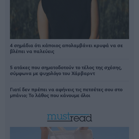
4 σημάδια ότι κάποιος απολαμβάνει κρυφά να σε
βλέπει να παλεύεις
5 ατάκες που σηματοδοτούν το τέλος της σχέσης,
σύμφωνα με ψυχολόγο του Χάρβαρντ
Γιατί δεν πρέπει να αφήνεις τις πετσέτες σου στο
μπάνιο; Το λάθος που κάνουμε όλοι