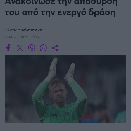
Ανακοίνωσε την απόσυρση
Οδηγός F1
CEV Cup
Τεχνολογία
Παναγιώτης Δαλαταριώφ
Κολύμβηση
ΑΘΛΗΤΙΚΕΣ ΜΕΤΑΔΟΣΕΙΣ
Bundesliga
EuroCup
του από την ενεργό δράση
GMotion WRC
SERIE A
Υγεία
Challenge Cup
Ανδρέας Δημάτος
Μπιτς Βόλεϊ
Ligue 1
Mundobasket
GMotion MotoGP
LIVE SCORE
Showbiz
Αντώνης Καλκαβούρας
Κύπελλο Ιταλίας
Ιστιοπλοΐα
Basketaki
Εθνική Ελλάδος
GWOMEN
Γιάννης Μπαλαντινάκης
Αντώνης Καρπετόπουλος
Eurobasket
Κωπηλασία
27 Μαΐου 2026 - 12:05
Μουντιάλ 2026
Δημήτρης Κατσιώνης
LA LIGA
ΑΘΛΗΤΙΚΗ ΗΧΩ
Ξιφασκία
Wyscout Analysis
Γιώργος Κούβαρης
ΕΚΠΟΜΠΕΣ
Σκοποβολή
Ευρώπη
COPA DEL REY
Κώστας Νικολακόπουλος
GALACTICOS BY INTERWETTEN
Κόσμος
Πάλη
ΟΜΑΔΕΣ
Γιάννης Πάλλας
GAZZ FLOOR BY NOVIBET
BUNDESLIGA
Νίκος Παπαδογιάννης
Τάε κβον ντο
ΑΕΚ
PODCASTS
POLE POSITION BY ALLWYN
Γιώργος Σακελλαρίου
Τζούντο
ΣΠΛΙΤ
LIGUE 1
OLD SCHOOL
GAZZETTA ACTS
Γιάννης Σερέτης
Ολυμπιακός
Πινγκ - πονγκ
Transfer Stories
ΜΕΤΑΒΙΒΑΣΗ BY NOVIBET
Gazzetta For Her
Σταύρος Σουντουλίδης
GAZZETTA SPECIALS
gMotion
SüPER LIG
Μαχητικά Αθλήματα
Θέμα Ισότητας
Δημήτρης Τομαράς
ΠΑΟΚ
Unique
Πυγμαχία
Για τον Αλέξανδρο
Γιώργος Τσακίρης
Wyscout Analysis
PREMIER LEAGUE Ρωσίας
Άρση Βαρών
#GiatonAlki
Παναθηναϊκός
Μιχάλης Τσαμπάς
InStat Analysis