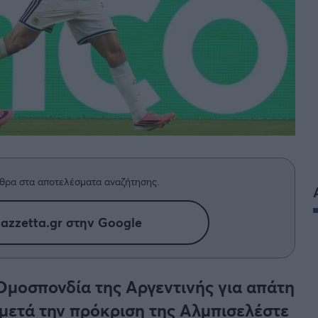
 PORTUGAL BETCLIC
Α' Εθνική Γυναικών
θρα στα αποτελέσματα αναζήτησης.
azzetta.gr στην Google
Ομοσπονδία της Αργεντινής για απάτη
 μετά την πρόκριση της Αλμπισελέστε