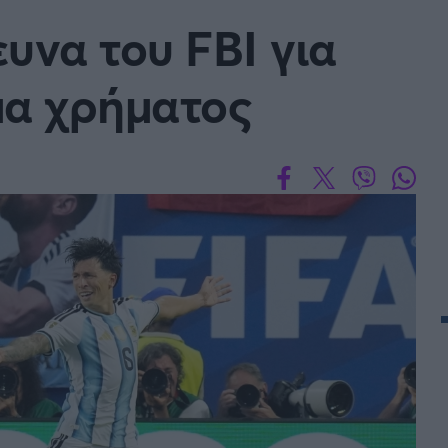
Μια Ιστο
υνα του FBI για
Μιχάλης Τσαμπάς
Δημήτρης Τσ
 A
Κύπελλο Ιταλίας
Άρση Βαρών
μα χρήματος
ESLIGA
LIGUE 1
λο Γερμανίας
Κύπελλο Ελλάδος
FOLLOW US
 NATIONS LEAGUE
COPA AMERICA
ική
Προκριματικά MUNDIAL 2
ή Φιλικά
Ποδόσφαιρο Γυναικών
EREDIVISIE