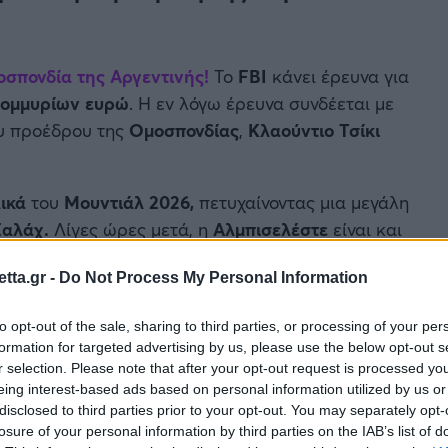
σπονδία της Αργεντινής!
Το
FBI
κάνει έρευνα για
τομμυρίων ευρώ
. Η εν λόγω έρευνα συνδέεται με
ου προέδρου της
Ομοσπονδίας
,
Κλαούντιο Τσίκι
λικά
του
Μουντιάλ 2026,
πετυχαίνοντας μια μεγάλη
αλάχ.
Λίγες ώρες μετά, η
Αλμπισελέστε
είναι και
όγους, που σχετίζονται με τις
Αρχές
. Πιο
tta.gr -
Do Not Process My Personal Information
ζει με δράσεις της
Αργεντίνικης Ομοσπονδίας
με
αρακτηρίζουν την είδηση ως σκάνδαλο, ειδικά από
to opt-out of the sale, sharing to third parties, or processing of your per
αι σε εξέλιξη.
formation for targeted advertising by us, please use the below opt-out s
r selection. Please note that after your opt-out request is processed y
eing interest-based ads based on personal information utilized by us or
disclosed to third parties prior to your opt-out. You may separately opt-
losure of your personal information by third parties on the IAB’s list of