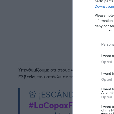
participants
Downstream 
Please note
information 
deny consent
in below Go
Persona
I want t
Opted 
Υπενθυμίζουμε ότι στους
«8»,
η Παγκόσμια Π
I want t
Ελβετία
, που απέκλεισε την
Κολομβία
στη ρώ
Opted 
I want 
🚨 ¡ESCÁNDALO EN P
Advertis
Opted 
#LaCopaxFSMX
| El m
I want t
of my P
was col