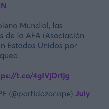
ON
 pleno Mundial, las
s de la AFA (Asociación
en Estados Unidos por
nqueo
tps://t.co/4gIVjDrtjg
July
PE (@partidazocope)