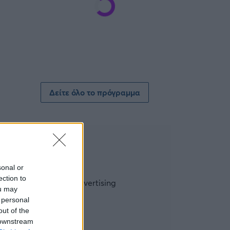
Δείτε όλο το πρόγραμμα
sonal or
ection to
ou may
 personal
out of the
 downstream