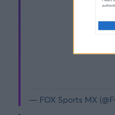
authenti
— FOX Sports MX (@