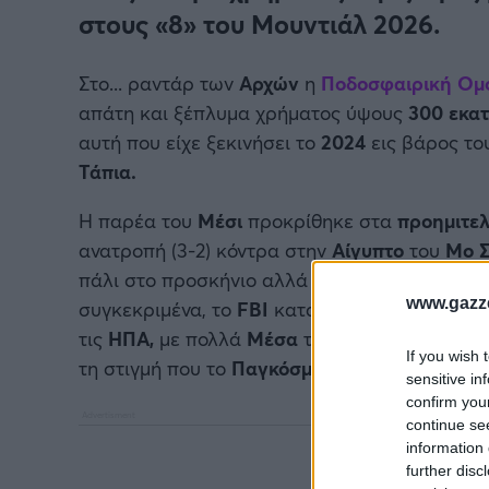
στους «8» του Μουντιάλ 2026.
Στο... ραντάρ των
Αρχών
η
Ποδοσφαιρική Ομο
απάτη και ξέπλυμα χρήματος ύψους
300 εκα
αυτή που είχε ξεκινήσει το
2024
εις βάρος τ
Τάπια.
Η παρέα του
Μέσι
προκρίθηκε στα
προημιτε
ανατροπή (3-2) κόντρα στην
Αίγυπτο
του
Μο Σ
πάλι στο προσκήνιο αλλά για εξωγηπεδικούς λ
www.gazze
συγκεκριμένα, το
FBI
καταπιάνεται και εστιά
τις
ΗΠΑ,
με πολλά
Μέσα
του εξωτερικού να χ
If you wish 
τη στιγμή που το
Παγκόσμιο Κύπελλο
βρίσκετ
sensitive in
confirm you
continue se
information 
further disc