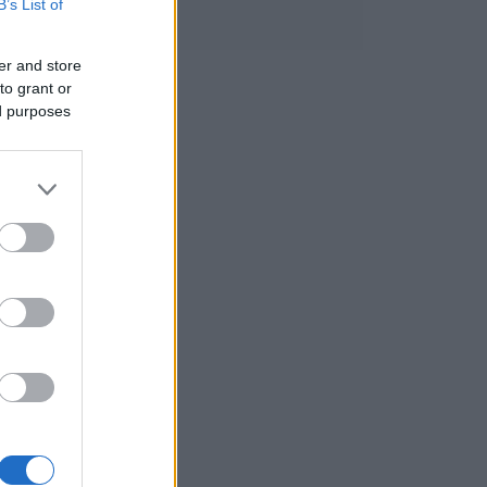
B’s List of
er and store
to grant or
ed purposes