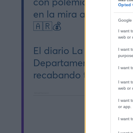
con polémica a Egipto,
Opted 
en la mira a la Asocia
Google 
🇦🇷💰
I want t
web or d
El diario La Nación 📰
I want t
purpose
Departamento de Justi
I want 
recabando testimonio
I want t
web or d
I want t
or app.
I want t
I want t