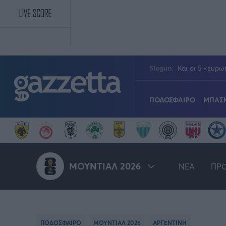
Παράκαμψη προς το κυρίως περιεχόμενο
Slogun:
Και οι 5 «ευρω
ΠΟΔΟΣΦΑΙΡΟ
ΜΠΑΣ
Πολιτική
Νίκος Αθανασίου
GMotion F1
GALACTICOS BY INTER
Stoiximan Super Le
Stoiximan GBL
Novibet Volley Lea
Τένις
PODCASTS
ΣΠΛΙΤ
ΜΟΥΝΤΙΑΛ 2026
NEA
ΠΡ
Τεχνολογία
Ανδρέας Δημάτος
ΜΕΤΑΒΙΒΑΣΗ BY NOVIB
Conference League
Εθνική Μπάσκετ
Κύπελλο Γυναικών
Γυμναστική
Transfer Stories
gMotion
Γιώργος Κούβαρης
Serie A
EuroCup
Κωπηλασία
Όλες οι διοργανώσεις
STOI
Γιώργος Σακελλαρίου
ΠΟΔΟΣΦΑΙΡΟ
ΜΟΥΝΤΙΑΛ 2026
ΑΡΓΕΝΤΙΝΗ
Μουντιάλ 2026
Τάε κβον ντο