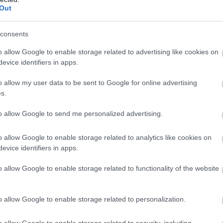
 se revela que el FBI tiene
Out
ción de Futbol Argentino
consents
o allow Google to enable storage related to advertising like cookies on
evice identifiers in apps.
 publica que el
o allow my user data to be sent to Google for online advertising
s.
cia de EUA está
to allow Google to send me personalized advertising.
s por…
o allow Google to enable storage related to analytics like cookies on
evice identifiers in apps.
o allow Google to enable storage related to functionality of the website
o allow Google to enable storage related to personalization.
o allow Google to enable storage related to security, including