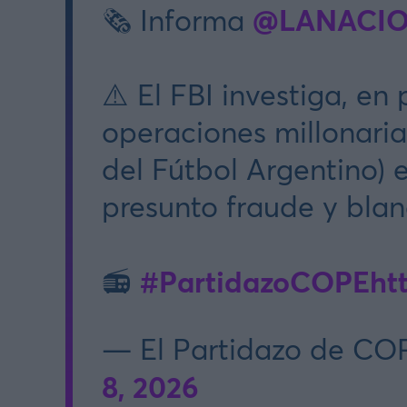
@LANACI
🗞️ Informa
⚠️ El FBI investiga, en
operaciones millonaria
del Fútbol Argentino) 
presunto fraude y bla
#PartidazoCOPE
ht
📻
— El Partidazo de CO
8, 2026