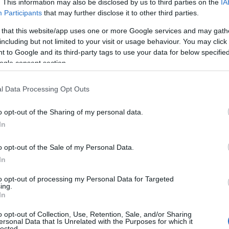
. This information may also be disclosed by us to third parties on the
IA
Participants
that may further disclose it to other third parties.
 that this website/app uses one or more Google services and may gath
including but not limited to your visit or usage behaviour. You may click 
 to Google and its third-party tags to use your data for below specifi
ogle consent section.
l Data Processing Opt Outs
o opt-out of the Sharing of my personal data.
In
ει τις δικές του
χώρες-εκπλήξεις
για το κορυφαίο
o opt-out of the Sale of my Personal Data.
ού.
In
to opt-out of processing my Personal Data for Targeted
ing.
In
ινγκ Χάαλαντ
, μια ομάδα που στα
προκριματικά
o opt-out of Collection, Use, Retention, Sale, and/or Sharing
ερδίζοντας μάλιστα πολύ εύκολα εντός-εκτός
ersonal Data that Is Unrelated with the Purposes for which it
lected.