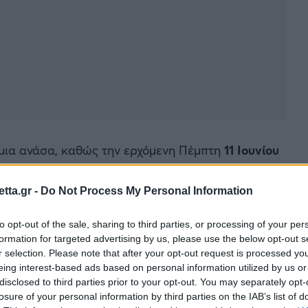
.. μια ανάσα, καθώς την ερχόμενη Πέμπτη
11 Ιουνίου
την αυλαία της διοργάνωσης στη Βόρειο Αμερική.
tta.gr -
Do Not Process My Personal Information
 Κύπελλο, υπάρχουν τα φαβορί για το τρόπαιο, τα
φέρουσα κατηγορία, η λεγόμενη
«Dark Horses»
,
to opt-out of the sale, sharing to third parties, or processing of your per
κπλήξουν με την παρουσία τους.
formation for targeted advertising by us, please use the below opt-out s
r selection. Please note that after your opt-out request is processed y
eing interest-based ads based on personal information utilized by us or
disclosed to third parties prior to your opt-out. You may separately opt-
losure of your personal information by third parties on the IAB’s list of