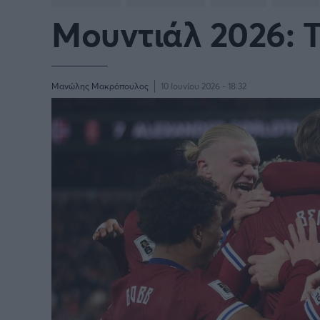
Μουντιάλ 2026: 
Γιώργος Τσακίρης
FA CUP
SERIE
Πυγμαχία
COPA DEL REY
BUND
Μανώλης Μακρόπουλος
10 Ιουνίου 2026 - 18:32
PREMIER LEAGUE Ρωσίας
Κύπελ
EUROPA LEAGUE
UEFA
EURO
Γ' Εθν
CONFERENCE LEAGUE
Διεθν
COPA AFRICA
MLS