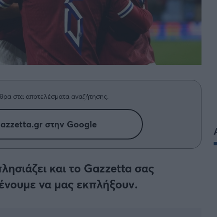
 PORTUGAL BETCLIC
Α' Εθνική Γυναικών
θρα στα αποτελέσματα αναζήτησης.
azzetta.gr στην Google
λησιάζει και το Gazzetta σας
μένουμε να μας εκπλήξουν.