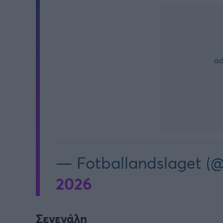
— Fotballandslaget (@
2026
Σενεγάλη