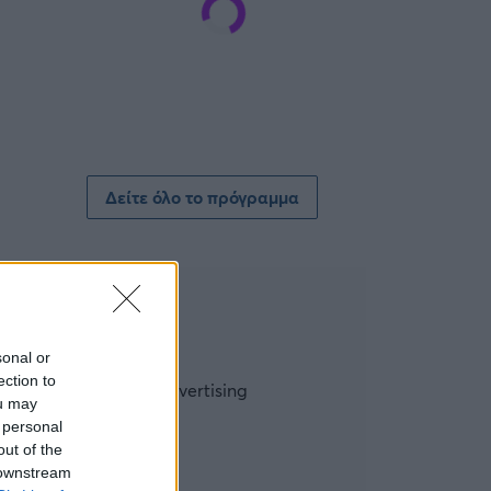
Δείτε όλο το πρόγραμμα
sonal or
ection to
ou may
 personal
out of the
 downstream