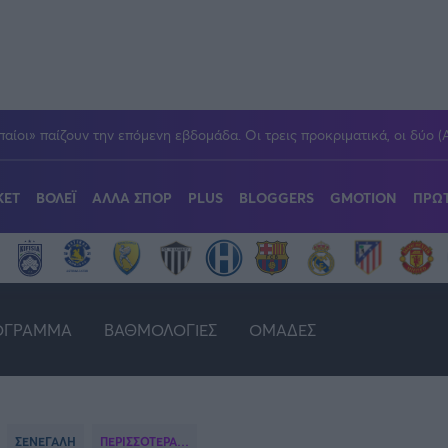
παίοι» παίζουν την επόμενη εβδομάδα. Οι τρεις προκριματικά, οι δύο (
ΚΕΤ
ΒΟΛΕΪ
ΑΛΛΑ ΣΠΟΡ
PLUS
BLOGGERS
GMOTION
ΠΡΩΤ
WETTEN
ague
gue
Κοινωνία
Δημήτρης Βέργος
Οδηγός F1
GAZZ FLOOR BY NOVIBET
Super League 2
EuroLeague
Volley League Γυναικών
Χάντμπολ
Διεθνή
Βασίλης Βλαχ
GMotion WR
POLE POSIT
Champio
Champio
Pre Lea
Πόλο
GAZZETTA ACTS
GAZZET
Gazzetta For Her
Unique
ΟΓΡΑΜΜΑ
ΒΑΘΜΟΛΟΓΙΕΣ
ΟΜΑΔΕΣ
ET
Υγεία
Αντώνης Καλκαβούρας
Showbiz
Αντώνης Καρ
Κύπελλο Ελλάδας
Elite League
Champions League
Κολύμβηση
Premier
Α1 Γυνα
CEV Cu
Μπιτς Βό
Θέμα Ισότητας
Wyscout 
Για τον Αλέξανδρο
InStat An
Κώστας Νικολακόπουλος
Γιάννης Πάλλ
Mundobasket
Bundesliga
Ξιφασκία
Ligue 1
Basketak
Σκοποβο
#GiatonAlki
Συνεντεύ
XIMAN SUPER LEAGUE
SUPER LEAGUE 2
Γιάννης Σερέτης
Σταύρος Σουν
Η μητρότητα στον πάγκο
Μεγάλη 
ΣΕΝΕΓΑΛΗ
ΠΕΡΙΣΣΟΤΕΡΑ…
Wyscout Analysis
Τζούντο
Ευρώπη
Πινγκ - 