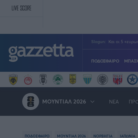
Παράκαμψη προς το κυρίως περιεχόμενο
Slogun:
Και οι 5 «ευρω
ΠΟΔΟΣΦΑΙΡΟ
ΜΠΑΣ
Πολιτική
Νίκος Αθανασίου
GMotion F1
GALACTICOS BY INTER
Stoiximan Super Le
Stoiximan GBL
Novibet Volley Lea
Τένις
PODCASTS
ΣΠΛΙΤ
ΜΟΥΝΤΙΑΛ 2026
NEA
ΠΡ
Τεχνολογία
Ανδρέας Δημάτος
ΜΕΤΑΒΙΒΑΣΗ BY NOVIB
Conference League
Εθνική Μπάσκετ
Κύπελλο Γυναικών
Γυμναστική
Transfer Stories
gMotion
Γιώργος Κούβαρης
Serie A
EuroCup
Κωπηλασία
Όλες οι διοργανώσεις
STOI
Γιώργος Σακελλαρίου
ΠΟΔΟΣΦΑΙΡΟ
ΜΟΥΝΤΙΑΛ 2026
ΝΟΡΒΗΓΙΑ
ΙΑΠΩΝΙΑ
Μουντιάλ 2026
Τάε κβον ντο