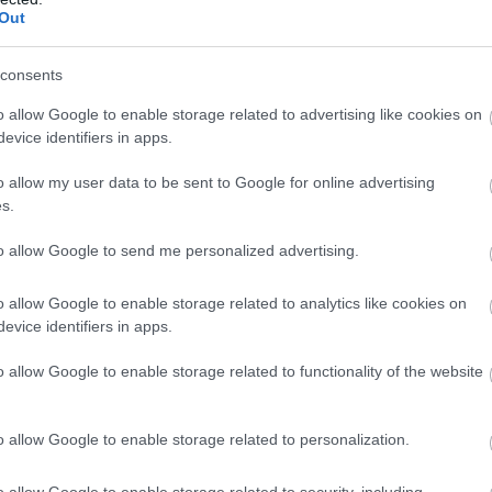
 (έμμεσα) εκτός θεσμού. Συνολικά, οι Νορβηγοί
Out
στα...16.
consents
o allow Google to enable storage related to advertising like cookies on
evice identifiers in apps.
o allow my user data to be sent to Google for online advertising
s.
to allow Google to send me personalized advertising.
o allow Google to enable storage related to analytics like cookies on
evice identifiers in apps.
o allow Google to enable storage related to functionality of the website
o allow Google to enable storage related to personalization.
o allow Google to enable storage related to security, including