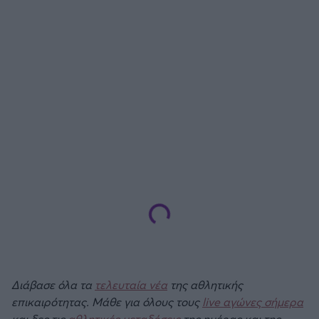
Διάβασε όλα τα
τελευταία νέα
της αθλητικής
επικαιρότητας. Μάθε για όλους τους
live αγώνες σήμερα
και δες τις
αθλητικές μεταδόσεις
της ημέρας και της