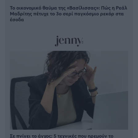
Το οικονομικό θαύμα της «Βασίλισσας»: Πώς η Ρεάλ
Μαδρίτης πέτυχε το 3ο σερί παγκόσμιο ρεκόρ στα
έσοδα
Σε πνίγει το άγχος; 5 τεχνικές που ηρεμούν το