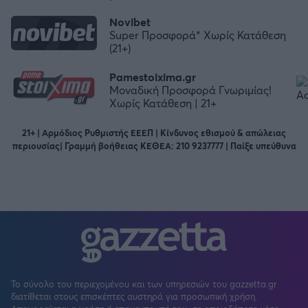
Novibet
Super Προσφορά* Χωρίς Κατάθεση
(21+)
Pamestoixima.gr
Μοναδική Προσφορά Γνωριμίας!
Χωρίς Κατάθεση | 21+
21+ | Αρμόδιος Ρυθμιστής ΕΕΕΠ | Κίνδυνος εθισμού & απώλειας
περιουσίας| Γραμμή βοήθειας ΚΕΘΕΑ: 210 9237777 | Παίξε υπεύθυνα
Το σύνολο του περιεχομένου και των υπηρεσιών του gazzetta.gr
διατίθεται στους επισκέπτες αυστηρά για προσωπική χρήση.