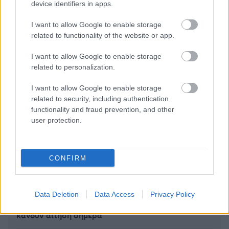
device identifiers in apps.
I want to allow Google to enable storage
related to functionality of the website or app.
I want to allow Google to enable storage
related to personalization.
I want to allow Google to enable storage
related to security, including authentication
functionality and fraud prevention, and other
user protection.
CONFIRM
Πώς μπορείτε να βγείτε νωρίτερα στη σύνταξη - Οι
3 κινήσεις - «ματ»
Data Deletion
Data Access
Privacy Policy
Τουρισμός για Όλους: Άνοιξε η πλατφόρμα - Ποιοι
κάνουν αίτηση σήμερα