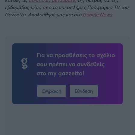
εβδομάδας μέσα από το υπερπλήρες Πρόγραμμα TV του
Gazzetta. Ακολούθησέ μας και στο
Google News
.
Για να προσθέσεις το σχόλιο
σου πρέπει να συνδεθείς
στο my gazzetta!
Εγγραφή
Σύνδεση