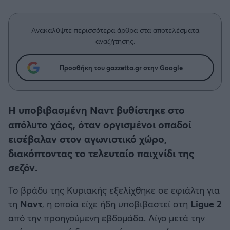
Η μητρότητα στον πάγκο
Δημήτρης Τσορμπατζόγλου
Κύπελλο Γερμανίας
Συνεντεύξεις
Άρης
Μεγάλη μου Αγάπη
Ανακαλύψτε περισσότερα άρθρα στα αποτελέσματα
Κύπελλο Ελλάδος
Μια Ιστορία από την Πόλη
αναζήτησης.
Λεβαδειακός
CHAMPIONS LEAGUE
Προσθήκη του gazzetta.gr στην Google
ΟΦΗ
EUROPA LEAGUE
Βόλος
Η υποβιβασμένη Ναντ βυθίστηκε στο
UEFA NATIONS LEAGUE
απόλυτο χάος, όταν οργισμένοι οπαδοί
Ατρόμητος Αθηνών
εισέβαλαν στον αγωνιστικό χώρο,
COPA AMERICA
διακόπτοντας το τελευταίο παιχνίδι της
Κηφισιά
σεζόν.
Μουντιάλ 2026
Αστέρας Τρίπολης
Το βράδυ της Κυριακής εξελίχθηκε σε εφιάλτη για
EURO
τη
Ναντ
, η οποία είχε ήδη υποβιβαστεί στη
Ligue 2
Παναιτωλικός
από την προηγούμενη εβδομάδα. Λίγο μετά την
Γ' Εθνική