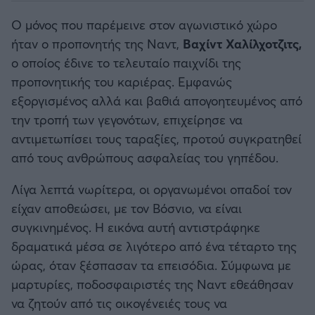
Ο μόνος που παρέμεινε στον αγωνιστικό χώρο
ήταν ο προπονητής της Ναντ,
Βαχίντ Χαλίλχοτζιτς,
ο οποίος έδινε το τελευταίο παιχνίδι της
προπονητικής του καριέρας. Εμφανώς
εξοργισμένος αλλά και βαθιά απογοητευμένος από
την τροπή των γεγονότων, επιχείρησε να
αντιμετωπίσει τους ταραξίες, προτού συγκρατηθεί
από τους ανθρώπους ασφαλείας του γηπέδου.
Λίγα λεπτά νωρίτερα, οι οργανωμένοι οπαδοί τον
είχαν αποθεώσει, με τον Βόσνιο, να είναι
συγκινημένος. Η εικόνα αυτή αντιστράφηκε
δραματικά μέσα σε λιγότερο από ένα τέταρτο της
ώρας, όταν ξέσπασαν τα επεισόδια. Σύμφωνα με
μαρτυρίες, ποδοσφαιριστές της Ναντ εθεάθησαν
να ζητούν από τις οικογένειές τους να