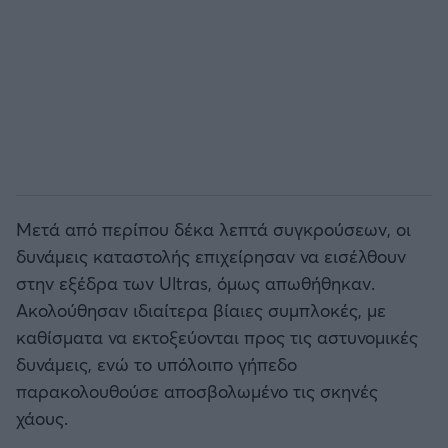
Μετά από περίπου δέκα λεπτά συγκρούσεων, οι
δυνάμεις καταστολής επιχείρησαν να εισέλθουν
στην εξέδρα των Ultras, όμως απωθήθηκαν.
Ακολούθησαν ιδιαίτερα βίαιες συμπλοκές, με
καθίσματα να εκτοξεύονται προς τις αστυνομικές
δυνάμεις, ενώ το υπόλοιπο γήπεδο
παρακολουθούσε αποσβολωμένο τις σκηνές
χάους.