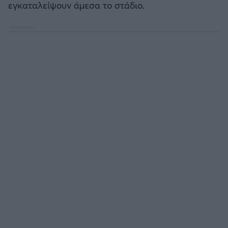
εγκαταλείψουν άμεσα το στάδιο.