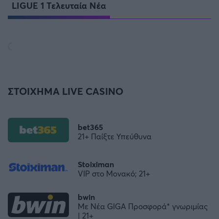
LIGUE 1 Τελευταία Νέα
ΣΤΟΙΧΗΜΑ LIVE CASINO
bet365
21+ Παίξτε Υπεύθυνα
Stoiximan
VIP στο Μονακό; 21+
bwin
Με Νέα GIGA Προσφορά* γνωριμίας
| 21+